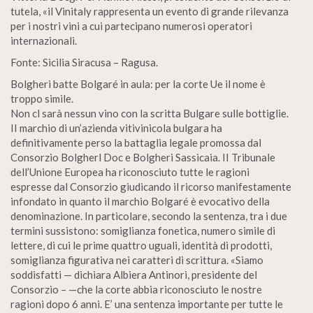
tutela, «il Vinitaly rappresenta un evento di grande rilevanza
per i nostri vini a cui partecipano numerosi operatori
internazionali.
Fonte: Sicilia Siracusa – Ragusa.
Bolgheri batte Bolgaré in aula: per la corte Ue il nome è
troppo simile.
Non cl sarà nessun vino con la scritta Bulgare sulle bottiglie.
II marchio di un’azienda vitivinicola bulgara ha
definitivamente perso la battaglia legale promossa dal
Consorzio Bolgherl Doc e Bolgheri Sassicaia. II Tribunale
dell’Unione Europea ha riconosciuto tutte le ragioni
espresse dal Consorzio giudicando il ricorso manifestamente
infondato in quanto il marchio Bolgaré è evocativo della
denominazione. In particolare, secondo la sentenza, tra i due
termini sussistono: somiglianza fonetica, numero simile di
lettere, di cui le prime quattro uguali, identità di prodotti,
somiglianza figurativa nei caratteri di scrittura. «Siamo
soddisfatti — dichiara Albiera Antinori, presidente del
Consorzio – —che la corte abbia riconosciuto le nostre
ragioni dopo 6 anni. E’ una sentenza importante per tutte le