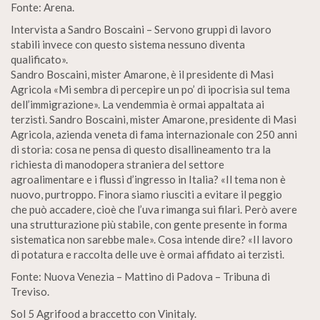
Fonte: Arena.
Intervista a Sandro Boscaini – Servono gruppi di lavoro
stabili invece con questo sistema nessuno diventa
qualificato».
Sandro Boscaini, mister Amarone, è il presidente di Masi
Agricola «Mi sembra di percepire un po’ di ipocrisia sul tema
dell’immigrazione». La vendemmia è ormai appaltata ai
terzisti. Sandro Boscaini, mister Amarone, presidente di Masi
Agricola, azienda veneta di fama internazionale con 250 anni
di storia: cosa ne pensa di questo disallineamento tra la
richiesta di manodopera straniera del settore
agroalimentare e i flussi d’ingresso in Italia? «Il tema non è
nuovo, purtroppo. Finora siamo riusciti a evitare il peggio
che può accadere, cioè che l’uva rimanga sui filari. Però avere
una strutturazione più stabile, con gente presente in forma
sistematica non sarebbe male». Cosa intende dire? «Il lavoro
di potatura e raccolta delle uve è ormai affidato ai terzisti.
Fonte: Nuova Venezia – Mattino di Padova – Tribuna di
Treviso.
Sol 5 Agrifood a braccetto con Vinitaly.