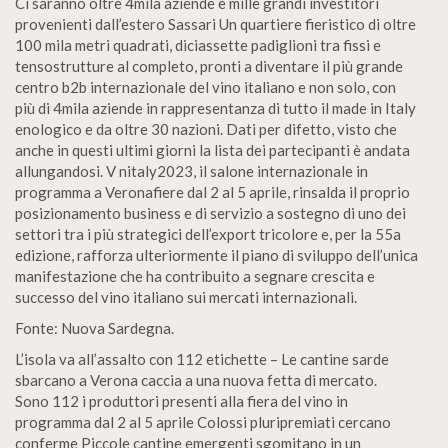
Ci saranno oltre 4mila aziende e mille grandi investitori
provenienti dall’estero Sassari Un quartiere fieristico di oltre
100 mila metri quadrati, diciassette padiglioni tra fissi e
tensostrutture al completo, pronti a diventare il più grande
centro b2b internazionale del vino italiano e non solo, con
più di 4mila aziende in rappresentanza di tutto il made in Italy
enologico e da oltre 30 nazioni. Dati per difetto, visto che
anche in questi ultimi giorni la lista dei partecipanti è andata
allungandosi. V nitaly2023, il salone internazionale in
programma a Veronafiere dal 2 al 5 aprile, rinsalda il proprio
posizionamento business e di servizio a sostegno di uno dei
settori tra i più strategici dell’export tricolore e, per la 55a
edizione, rafforza ulteriormente il piano di sviluppo dell’unica
manifestazione che ha contribuito a segnare crescita e
successo del vino italiano sui mercati internazionali.
Fonte: Nuova Sardegna.
L’isola va all’assalto con 112 etichette – Le cantine sarde
sbarcano a Verona caccia a una nuova fetta di mercato.
Sono 112 i produttori presenti alla fiera del vino in
programma dal 2 al 5 aprile Colossi pluripremiati cercano
conferme Piccole cantine emergenti sgomitano in un