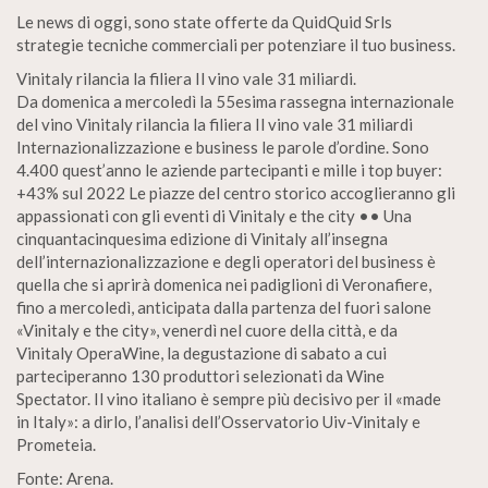
Le news di oggi, sono state offerte da QuidQuid Srls
strategie tecniche commerciali per potenziare il tuo business.
Vinitaly rilancia la filiera Il vino vale 31 miliardi.
Da domenica a mercoledì la 55esima rassegna internazionale
del vino Vinitaly rilancia la filiera Il vino vale 31 miliardi
Internazionalizzazione e business le parole d’ordine. Sono
4.400 quest’anno le aziende partecipanti e mille i top buyer:
+43% sul 2022 Le piazze del centro storico accoglieranno gli
appassionati con gli eventi di Vinitaly e the city •• Una
cinquantacinquesima edizione di Vinitaly all’insegna
dell’internazionalizzazione e degli operatori del business è
quella che si aprirà domenica nei padiglioni di Veronafiere,
fino a mercoledì, anticipata dalla partenza del fuori salone
«Vinitaly e the city», venerdì nel cuore della città, e da
Vinitaly OperaWine, la degustazione di sabato a cui
parteciperanno 130 produttori selezionati da Wine
Spectator. Il vino italiano è sempre più decisivo per il «made
in Italy»: a dirlo, l’analisi dell’Osservatorio Uiv-Vinitaly e
Prometeia.
Fonte: Arena.