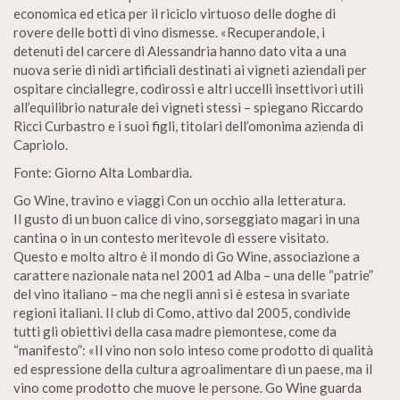
economica ed etica per il riciclo virtuoso delle doghe di
rovere delle botti di vino dismesse. «Recuperandole, i
detenuti del carcere di Alessandria hanno dato vita a una
nuova serie di nidi artificiali destinati ai vigneti aziendali per
ospitare cinciallegre, codirossi e altri uccelli insettivori utili
all’equilibrio naturale dei vigneti stessi – spiegano Riccardo
Ricci Curbastro e i suoi figli, titolari dell’omonima azienda di
Capriolo.
Fonte: Giorno Alta Lombardia.
Go Wine, travino e viaggi Con un occhio alla letteratura.
Il gusto di un buon calice di vino, sorseggiato magari in una
cantina o in un contesto meritevole di essere visitato.
Questo e molto altro è il mondo di Go Wine, associazione a
carattere nazionale nata nel 2001 ad Alba – una delle “patrie”
del vino italiano – ma che negli anni si è estesa in svariate
regioni italiani. Il club di Como, attivo dal 2005, condivide
tutti gli obiettivi della casa madre piemontese, come da
“manifesto”: «Il vino non solo inteso come prodotto di qualità
ed espressione della cultura agroalimentare di un paese, ma il
vino come prodotto che muove le persone. Go Wine guarda