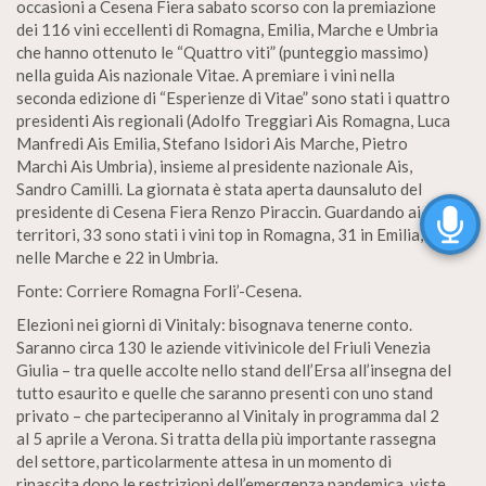
occasioni a Cesena Fiera sabato scorso con la premiazione
dei 116 vini eccellenti di Romagna, Emilia, Marche e Umbria
che hanno ottenuto le “Quattro viti” (punteggio massimo)
nella guida Ais nazionale Vitae. A premiare i vini nella
seconda edizione di “Esperienze di Vitae” sono stati i quattro
presidenti Ais regionali (Adolfo Treggiari Ais Romagna, Luca
Manfredi Ais Emilia, Stefano Isidori Ais Marche, Pietro
Marchi Ais Umbria), insieme al presidente nazionale Ais,
Sandro Camilli. La giornata è stata aperta daunsaluto del
presidente di Cesena Fiera Renzo Piraccin. Guardando ai
territori, 33 sono stati i vini top in Romagna, 31 in Emilia, 30
nelle Marche e 22 in Umbria.
Fonte: Corriere Romagna Forli’-Cesena.
Elezioni nei giorni di Vinitaly: bisognava tenerne conto.
Saranno circa 130 le aziende vitivinicole del Friuli Venezia
Giulia – tra quelle accolte nello stand dell’Ersa all’insegna del
tutto esaurito e quelle che saranno presenti con uno stand
privato – che parteciperanno al Vinitaly in programma dal 2
al 5 aprile a Verona. Si tratta della più importante rassegna
del settore, particolarmente attesa in un momento di
rinascita dopo le restrizioni dell’emergenza pandemica, viste