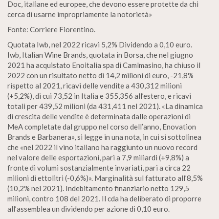
Doc, italiane ed europee, che devono essere protette da chi
cerca di usarne impropriamente la notorietà»
Fonte: Corriere Fiorentino.
Quotata Iwb, nel 2022 ricavi 5,2% Dividendo a 0,10 euro.
Iwb, Italian Wine Brands, quotata in Borsa, che nel giugno
2021 ha acquistato Enoitalia spa di Camlmasino, ha chiuso il
2022 con un risultato netto di 14,2 milioni di euro, -21,8%
rispetto al 2021, ricavi delle vendite a 430,312 milioni
(+5,2%), di cui 73,52 in Italia e 355,356 all’estero, e ricavi
totali per 439,52 milioni (da 431,411 nel 2021). «La dinamica
di crescita delle vendite è determinata dalle operazioni di
MeA completate dal gruppo nel corso dell’anno, Enovation
Brands e Barbanera», si legge in una nota, in cui si sottolinea
che «nel 2022 il vino italiano ha raggiunto un nuovo record
nel valore delle esportazioni, pari a 7,9 miliardi (+9,8%) a
fronte di volumi sostanzialmente invariati, pari a circa 22
milioni di ettolitri (-0,6%)». Marginalità sul fatturato all’8,5%
(10,2% nel 2021). Indebitamento finanziario netto 129,5
milioni, contro 108 del 2021. Il cda ha deliberato di proporre
all’assemblea un dividendo per azione di 0,10 euro.