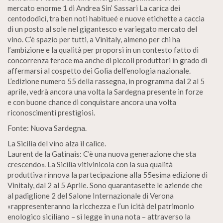
mercato enorme 1 di Andrea Sin’ Sassari La carica dei
centododici, tra ben noti habitueé e nuove etichette a caccia
di un posto al sole nel gigantesco e variegato mercato del
vino. C’è spazio per tutti, a Vinitaly, almeno per chi ha
l’ambizione e la qualità per proporsi in un contesto fatto di
concorrenza feroce ma anche di piccoli produttori in grado di
affermarsi al cospetto dei Golia dell’enologia nazionale.
L’edizione numero 55 della rassegna, in programma dal 2 al 5
aprile, vedrà ancora una volta la Sardegna presente in forze
e con buone chance di conquistare ancora una volta
riconoscimenti prestigiosi.
Fonte: Nuova Sardegna.
La Sicilia del vino alza il calice.
Laurent de la Gatinais: C’è una nuova generazione che sta
crescendo». La Sicilia vitivinicola con la sua qualità
produttiva rinnova la partecipazione alla 55esima edizione di
Vinitaly, dal 2 al 5 Aprile. Sono quarantasette le aziende che
al padiglione 2 del Salone Internazionale di Verona
«rappresenteranno la ricchezza e l’un icità del patrimonio
enologico siciliano – si legge in una nota – attraverso la