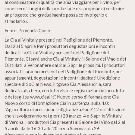
al consumatore di qualità che ama viaggiare per il vino, per
conoscere i luoghi della produzione e si propone di costruire
un progetto che gradualmente possa coinvolgerlo e
stimolarlo».
Fonte: Provincia Como.
La Cia al Vinitaly presenti nel Padiglione del Piemonte.
Dal 2 al 5 aprile Per i produttori degustazioni e incontri
dedicati La Cia al Vinitaly presenti nel Padiglione del
Piemonte. Ci sarà anche Cia al Vinitaly, il Salone del Vmo e dei
Distillati, a Veronafiere dal 2 al 5 aprile prossimi. I produttori
associati saranno presenti nel Padiglione del Piemonte, per
appuntamenti, degustazioni e incontri dedicati Un’edizione
speciale di SoCial News, il tgweb Cia Alessandria, sarà
dedicata alla fiera, con interviste e registrazioni in loco. Info
e dettagli su www.ciaal.it”. Nuovo corso di formazione Cia
Nuovo corso di formazione Cia in partenza, sulla 4.0:
“Agricoltura di precisione e digitaliz7azione”,12 ore di lezioni
che si svolgeranno nei giorni 28 marzo, 4 e 5 aprile Vinitaly
di Verona. I produttori Cia presenti al Salone del Vino dal 2 al
5 aprile dalle 16:30 alle 20 in via Savonarola 29—
Alessandria, con la docenza di Andrea Lovazzano.