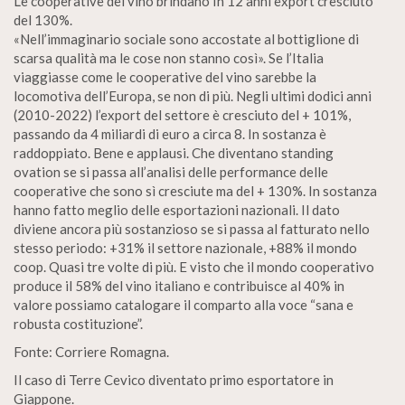
Le cooperative del vino brindano In 12 anni export cresciuto
del 130%.
«Nell’immaginario sociale sono accostate al bottiglione di
scarsa qualità ma le cose non stanno così». Se l’Italia
viaggiasse come le cooperative del vino sarebbe la
locomotiva dell’Europa, se non di più. Negli ultimi dodici anni
(2010-2022) l’export del settore è cresciuto del + 101%,
passando da 4 miliardi di euro a circa 8. In sostanza è
raddoppiato. Bene e applausi. Che diventano standing
ovation se si passa all’analisi delle performance delle
cooperative che sono sì cresciute ma del + 130%. In sostanza
hanno fatto meglio delle esportazioni nazionali. Il dato
diviene ancora più sostanzioso se si passa al fatturato nello
stesso periodo: +31% il settore nazionale, +88% il mondo
coop. Quasi tre volte di più. E visto che il mondo cooperativo
produce il 58% del vino italiano e contribuisce al 40% in
valore possiamo catalogare il comparto alla voce “sana e
robusta costituzione”.
Fonte: Corriere Romagna.
Il caso di Terre Cevico diventato primo esportatore in
Giappone.