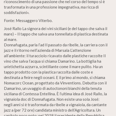
riconoscimento di una passione che nel corso del tempo si è
trasformata in una professione impegnativa, ma ricca di
soddisfazioni».
Fonte: Messaggero Viterbo.
José Rallo La signora dei vini siciliani (e del tappo che salva il
mare) – Il tappo che salva una tonnellata di plastica destinata
al mare.
Donnafugata, parla l’ad Il passato da ribelle, la carriera con il
jazz e il ritorno nell’azienda di Marsala L’attenzione
all’ambiente: il turacciolo ricavato dalle plastiche raccolte Il
vino che salva l’acqua si chiama Damarino. La bottiglia ha
un’etichetta azzurra, scintillante come il mare pulito. Ha un
tappo prodotto con la plastica raccolta dalle coste e
destinata a finire negli oceani. E il primo al mondo, si chiama
Nomacorc Ocean, progettato da Vinventions. Debutta con il
Damarino, un uvaggio di autoctononi bianchi della tenuta
siciliana di Contessa Entellina. È l’ultima idea di José Rallo, la
vignaiola doc di Donnafugata. Non esiste una sola José:
negli anni si è trasformata da ribelle a vignaiola, da cantante
jazz a (per 72 ore) candidata ministro dell’Agricoltura. Un
capitolo poco noto: nel 2018 il presidente della Repubblica