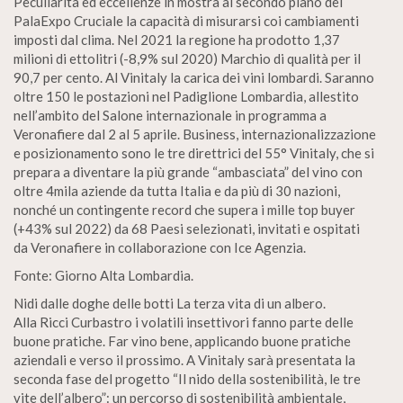
Peculiarità ed eccellenze in mostra al secondo piano del
PalaExpo Cruciale la capacità di misurarsi coi cambiamenti
imposti dal clima. Nel 2021 la regione ha prodotto 1,37
milioni di ettolitri (-8,9% sul 2020) Marchio di qualità per il
90,7 per cento. Al Vinitaly la carica dei vini lombardi. Saranno
oltre 150 le postazioni nel Padiglione Lombardia, allestito
nell’ambito del Salone internazionale in programma a
Veronafiere dal 2 al 5 aprile. Business, internazionalizzazione
e posizionamento sono le tre direttrici del 55° Vinitaly, che si
prepara a diventare la più grande “ambasciata” del vino con
oltre 4mila aziende da tutta Italia e da più di 30 nazioni,
nonché un contingente record che supera i mille top buyer
(+43% sul 2022) da 68 Paesi selezionati, invitati e ospitati
da Veronafiere in collaborazione con Ice Agenzia.
Fonte: Giorno Alta Lombardia.
Nidi dalle doghe delle botti La terza vita di un albero.
Alla Ricci Curbastro i volatili insettivori fanno parte delle
buone pratiche. Far vino bene, applicando buone pratiche
aziendali e verso il prossimo. A Vinitaly sarà presentata la
seconda fase del progetto “Il nido della sostenibilità, le tre
vite dell’albero”: un percorso di sostenibilità ambientale,