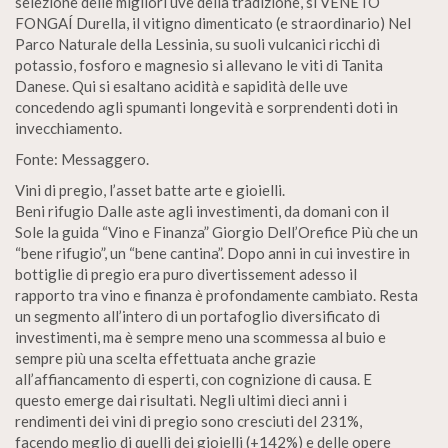
selezione delle migliori uve della tradizione, si VENETO
FONGAÍ Durella, il vitigno dimenticato (e straordinario) Nel
Parco Naturale della Lessinia, su suoli vulcanici ricchi di
potassio, fosforo e magnesio si allevano le viti di Tanita
Danese. Qui si esaltano acidità e sapidità delle uve
concedendo agli spumanti longevità e sorprendenti doti in
invecchiamento.
Fonte: Messaggero.
Vini di pregio, l’asset batte arte e gioielli.
Beni rifugio Dalle aste agli investimenti, da domani con il
Sole la guida “Vino e Finanza” Giorgio Dell’Orefice Più che un
“bene rifugio”, un “bene cantina”. Dopo anni in cui investire in
bottiglie di pregio era puro divertissement adesso il
rapporto tra vino e finanza è profondamente cambiato. Resta
un segmento all’intero di un portafoglio diversificato di
investimenti, ma è sempre meno una scommessa al buio e
sempre più una scelta effettuata anche grazie
all’affiancamento di esperti, con cognizione di causa. E
questo emerge dai risultati. Negli ultimi dieci anni i
rendimenti dei vini di pregio sono cresciuti del 231%,
facendo meglio di quelli dei gioielli (+142%) e delle opere