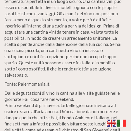
temperatura perfetta in un luogo sicuro. Una cantina vini può
essere disponibile in diversi modelli, ognuno con le proprie
caratteristiche e vantaggi. Gli amanti del vino non possono
fare a meno di questo strumento, a volte però è difficile
inserirlo all’interno di una cucina per via del design. Prima di
acquistare una cantina vini da tenere in casa, valuta tutte le
possibilità, in modo da creare un arredamento uniforme. La
scelta dipende anche dalla dimensione della tua cucina. Se hai
una cucina piccola, una cantinetta vino da incasso o
sottopiano è un’ottima opzione, perché non occupa troppo
spazio. Queste unità possono essere installate in mobili o
sotto i controsoffitti, il che le rende un’ottima soluzione
salvaspazio.
Fonte: Palermomania.it.
Dalle degustazioni di vino in cantina alle visite guidate nelle
giornate Fai: cosa fare nel weekend.
Primo weekend di primavera. Le belle giornate invitano ad
uscire e stare all’aria aperta. Un’occasione da non perdere è
dunque quella che offre Fai, il Fondo Ambiente Italiano: nel
fine settimana infatti è possibile visitare sette luoghi iconici
della città, come ad esempio il chiostro di San Giovanni degli