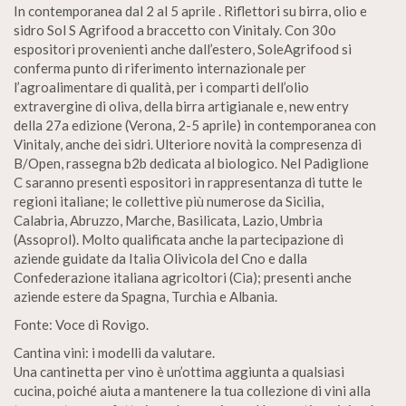
In contemporanea dal 2 al 5 aprile . Riflettori su birra, olio e
sidro Sol S Agrifood a braccetto con Vinitaly. Con 30o
espositori provenienti anche dall’estero, SoleAgrifood si
conferma punto di riferimento internazionale per
l’agroalimentare di qualità, per i comparti dell’olio
extravergine di oliva, della birra artigianale e, new entry
della 27a edizione (Verona, 2-5 aprile) in contemporanea con
Vinitaly, anche dei sidri. Ulteriore novità la compresenza di
B/Open, rassegna b2b dedicata al biologico. Nel Padiglione
C saranno presenti espositori in rappresentanza di tutte le
regioni italiane; le collettive più numerose da Sicilia,
Calabria, Abruzzo, Marche, Basilicata, Lazio, Umbria
(Assoprol). Molto qualificata anche la partecipazione di
aziende guidate da Italia Olivicola del Cno e dalla
Confederazione italiana agricoltori (Cia); presenti anche
aziende estere da Spagna, Turchia e Albania.
Fonte: Voce di Rovigo.
Cantina vini: i modelli da valutare.
Una cantinetta per vino è un’ottima aggiunta a qualsiasi
cucina, poiché aiuta a mantenere la tua collezione di vini alla