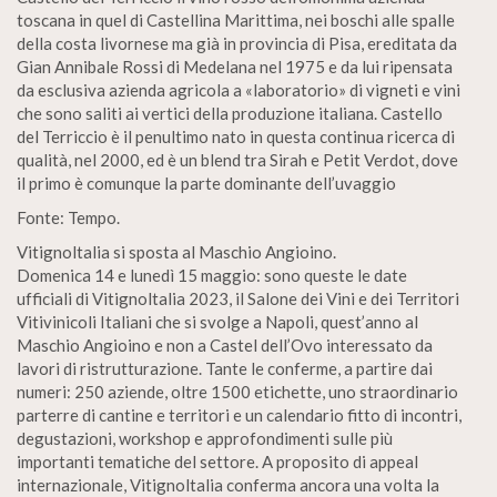
toscana in quel di Castellina Marittima, nei boschi alle spalle
della costa livornese ma già in provincia di Pisa, ereditata da
Gian Annibale Rossi di Medelana nel 1975 e da lui ripensata
da esclusiva azienda agricola a «laboratorio» di vigneti e vini
che sono saliti ai vertici della produzione italiana. Castello
del Terriccio è il penultimo nato in questa continua ricerca di
qualità, nel 2000, ed è un blend tra Sirah e Petit Verdot, dove
il primo è comunque la parte dominante dell’uvaggio
Fonte: Tempo.
Vitignoltalia si sposta al Maschio Angioino.
Domenica 14 e lunedì 15 maggio: sono queste le date
ufficiali di Vitignoltalia 2023, il Salone dei Vini e dei Territori
Vitivinicoli Italiani che si svolge a Napoli, quest’anno al
Maschio Angioino e non a Castel dell’Ovo interessato da
lavori di ristrutturazione. Tante le conferme, a partire dai
numeri: 250 aziende, oltre 1500 etichette, uno straordinario
parterre di cantine e territori e un calendario fitto di incontri,
degustazioni, workshop e approfondimenti sulle più
importanti tematiche del settore. A proposito di appeal
internazionale, Vitignoltalia conferma ancora una volta la