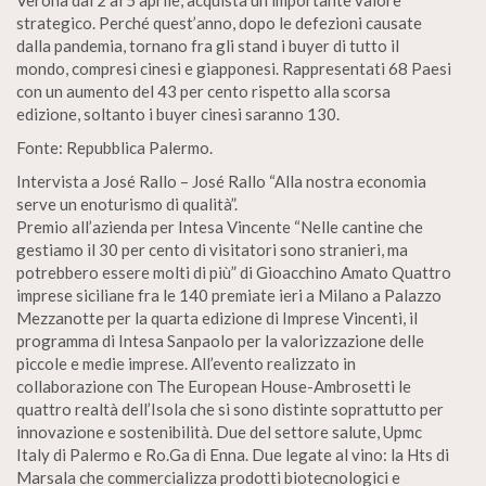
Verona dal 2 al 5 aprile, acquista un importante valore
strategico. Perché quest’anno, dopo le defezioni causate
dalla pandemia, tornano fra gli stand i buyer di tutto il
mondo, compresi cinesi e giapponesi. Rappresentati 68 Paesi
con un aumento del 43 per cento rispetto alla scorsa
edizione, soltanto i buyer cinesi saranno 130.
Fonte: Repubblica Palermo.
Intervista a José Rallo – José Rallo “Alla nostra economia
serve un enoturismo di qualità”.
Premio all’azienda per Intesa Vincente “Nelle cantine che
gestiamo il 30 per cento di visitatori sono stranieri, ma
potrebbero essere molti di più” di Gioacchino Amato Quattro
imprese siciliane fra le 140 premiate ieri a Milano a Palazzo
Mezzanotte per la quarta edizione di Imprese Vincenti, il
programma di Intesa Sanpaolo per la valorizzazione delle
piccole e medie imprese. All’evento realizzato in
collaborazione con The European House-Ambrosetti le
quattro realtà dell’Isola che si sono distinte soprattutto per
innovazione e sostenibilità. Due del settore salute, Upmc
Italy di Palermo e Ro.Ga di Enna. Due legate al vino: la Hts di
Marsala che commercializza prodotti biotecnologici e