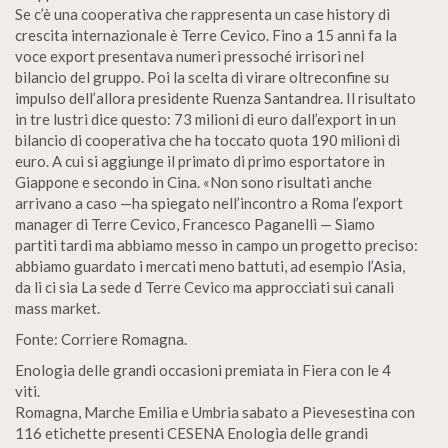
Se c’è una cooperativa che rappresenta un case history di
crescita internazionale è Terre Cevico. Fino a 15 anni fa la
voce export presentava numeri pressoché irrisori nel
bilancio del gruppo. Poi la scelta di virare oltreconfine su
impulso dell’allora presidente Ruenza Santandrea. Il risultato
in tre lustri dice questo: 73 milioni di euro dall’export in un
bilancio di cooperativa che ha toccato quota 190 milioni di
euro. A cui si aggiunge il primato di primo esportatore in
Giappone e secondo in Cina. «Non sono risultati anche
arrivano a caso —ha spiegato nell’incontro a Roma l’export
manager di Terre Cevico, Francesco Paganelli — Siamo
partiti tardi ma abbiamo messo in campo un progetto preciso:
abbiamo guardato i mercati meno battuti, ad esempio l’Asia,
da li ci sia La sede d Terre Cevico ma approcciati sui canali
mass market.
Fonte: Corriere Romagna.
Enologia delle grandi occasioni premiata in Fiera con le 4
viti.
Romagna, Marche Emilia e Umbria sabato a Pievesestina con
116 etichette presenti CESENA Enologia delle grandi