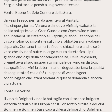
Sergio Mattarella pensò a un governo tecnico.
Fonte: Buone Notizie Corriere della Sera.
Un vino Fresco per far da aperitivo al Vinitaly.
Tra cinque giorni a Verona è di nuovo Vinitaly (sabato la
solita anteprima alla Gran Guardia con Operawine e tanti
appuntamenti in città fino al 5 aprile, quando il tendone del
circo enologico smonta) e sul vino si abbatterà una valanga
di parole. Contano i numeri più delle chiacchiere anche se è
vero che il vino si nutre in larga misura di retorica. Il più
grande enologo della contemporaneità, Emile Peyneaud,
premetteva al suo insuperato manuale del vino un distico:
«La qualità dei vini la determinano i degustatori, ma la qualità
dei degustatori chi la fa?». In epoca di wineblogeer,
foodblogger, ciarlatani telematici questa domanda è ancora
più attuale.
Fonte: La Verita’.
Il vino di Bolgheri vince la battaglia con il tarocco bulgaro.
Vittoria definitiva in Europa per il Consorzio di tutela dei vini
Bolgheri e Bolgheri Sassicaia a difesa del marchio Bolgheri.