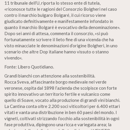
11 tribunale dell’U, riporta lo stesso ente di tutela,
«riconosce tutte le ragioni del Consorzio Bolgheri nel caso
contro il marchio bulgaro Bolgaré, il cui ricorso viene
giudicato definitivamente e manifestamente infondato in
quanto il marchio Bolgaré è evocativo della denominazione».
Dopo sei anni di attesa, commenta il consorzio, «si può
fortunatamente scrivere il lieto fine di una vicenda che ha
visto minacciate le denominazioni d’origine Bolgheri, in uno
scenario che altre Dop italiane hanno vissuto o stanno
vivendo«.
Fonte: Libero Quotidiano.
Grandi bianchi con attenzione alla sostenibilità.
Rocca Sveva, affascinante borgo medievale nel verde
veronese, ospita dal 1898 l’azienda che scolpisce con forte
spirito innovativo un territorio fertile e vulcanico come
quello di Soave, vocato alla produzione di grandi vini bianchi.
La Cantina conta oltre 2.200 soci viticoltori per 6.400 ettari
vitati e vanta una distribuzione in ben 60 paesi del mondo. I
vigneti, coltivati strizzando l’occhio alla sostenibilità in ogni
fase produttiva, dipingono una ricca e variegata area; la