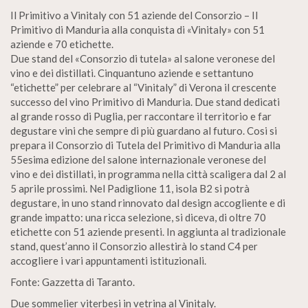
Il Primitivo a Vinitaly con 51 aziende del Consorzio – Il
Primitivo di Manduria alla conquista di «Vinitaly» con 51
aziende e 70 etichette.
Due stand del «Consorzio di tutela» al salone veronese del
vino e dei distillati. Cinquantuno aziende e settantuno
“etichette” per celebrare al “Vinitaly” di Verona il crescente
successo del vino Primitivo di Manduria. Due stand dedicati
al grande rosso di Puglia, per raccontare il territorio e far
degustare vini che sempre di più guardano al futuro. Cosi si
prepara il Consorzio di Tutela del Primitivo di Manduria alla
55esima edizione del salone internazionale veronese del
vino e dei distillati, in programma nella città scaligera dal 2 al
5 aprile prossimi. Nel Padiglione 11, isola B2 si potrà
degustare, in uno stand rinnovato dal design accogliente e di
grande impatto: una ricca selezione, si diceva, di oltre 70
etichette con 51 aziende presenti. In aggiunta al tradizionale
stand, quest’anno il Consorzio allestirà lo stand C4 per
accogliere i vari appuntamenti istituzionali.
Fonte: Gazzetta di Taranto.
Due sommelier viterbesi in vetrina al Vinitaly.