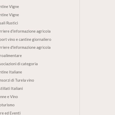
ntine Vigne
ntine Vigne
ali Rustici
rriere d’informazione agricola
port vino e cantine giornaliero
rriere d'informazione agricola
roalimentare
sociazioni di categoria
ntine Italiane
nsorzi di Turela vino
tillati Italiani
nne e Vino
oturismo
ere ed Eventi