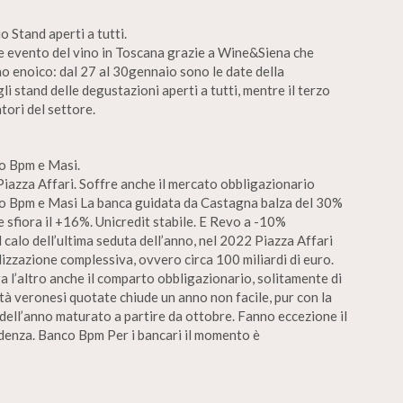
 Stand aperti a tutti.
de evento del vino in Toscana grazie a Wine&Siena che
nno enoico: dal 27 al 30gennaio sono le date della
li stand delle degustazioni aperti a tutti, mentre il terzo
tori del settore.
o Bpm e Masi.
iazza Affari. Soffre anche il mercato obbligazionario
co Bpm e Masi La banca guidata da Castagna balza del 30%
 sfiora il +16%. Unicredit stabile. E Revo a -10%
alo dell’ultima seduta dell’anno, nel 2022 Piazza Affari
alizzazione complessiva, ovvero circa 100 miliardi di euro.
a l’altro anche il comparto obbligazionario, solitamente di
tà veronesi quotate chiude un anno non facile, pur con la
dell’anno maturato a partire da ottobre. Fanno eccezione il
denza. Banco Bpm Per i bancari il momento è