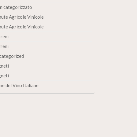
n categorizzato
nute Agricole Vinicole
nute Agricole Vinicole
rreni
rreni
categorized
gneti
gneti
ne del Vino Italiane