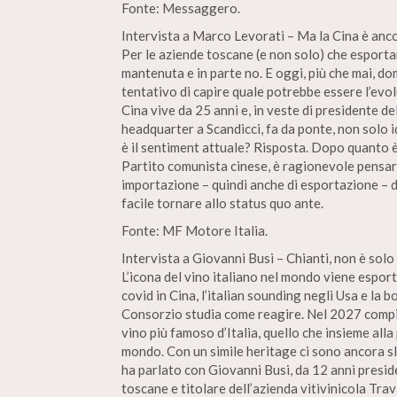
Fonte: Messaggero.
Intervista a Marco Levorati – Ma la Cina è anco
Per le aziende toscane (e non solo) che esporta
mantenuta e in parte no. E oggi, più che mai, dom
tentativo di capire quale potrebbe essere l’evol
Cina vive da 25 anni e, in veste di presidente de
headquarter a Scandicci, fa da ponte, non solo i
è il sentiment attuale? Risposta. Dopo quanto 
Partito comunista cinese, è ragionevole pensare 
importazione – quindi anche di esportazione – d
facile tornare allo status quo ante.
Fonte: MF Motore Italia.
Intervista a Giovanni Busi – Chianti, non è solo
L’icona del vino italiano nel mondo viene esport
covid in Cina, l’italian sounding negli Usa e la b
Consorzio studia come reagire. Nel 2027 compir
vino più famoso d’Italia, quello che insieme alla
mondo. Con un simile heritage ci sono ancora sl
ha parlato con Giovanni Busi, da 12 anni presid
toscane e titolare dell’azienda vitivinicola Tr