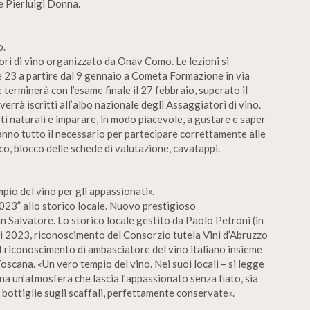
e Pierluigi Donna.
o.
tori di vino organizzato da Onav Como. Le lezioni si
le 23 a partire dal 9 gennaio a Cometa Formazione in via
 terminerà con l’esame finale il 27 febbraio, superato il
verrà iscritti all’albo nazionale degli Assaggiatori di vino.
ti naturali e imparare, in modo piacevole, a gustare e saper
eranno tutto il necessario per partecipare correttamente alle
tico, blocco delle schede di valutazione, cavatappi.
io del vino per gli appassionati».
23” allo storico locale. Nuovo prestigioso
n Salvatore. Lo storico locale gestito da Paolo Petroni (in
pi 2023, riconoscimento del Consorzio tutela Vini d’Abruzzo
 riconoscimento di ambasciatore del vino italiano insieme
 Toscana. «Un vero tempio del vino. Nei suoi locali – si legge
 un’atmosfera che lascia l’appassionato senza fiato, sia
i bottiglie sugli scaffali, perfettamente conservate».