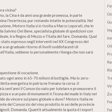
Fi
ra vicina?
Gi
no, la Cina è da anni una grande promessa, in parte
ina l’incertezza, pur restando intatte le potenzialità. Nel
Gu
uzione, Motore Italia si è rivolta a Marco Leporati, che in
Im
lla Salvino Del Bene, specialista globale di spedizioni con
deale, tra Regno di Mezzo e l’Italia del fare. Domanda. Qual
In
è stato espresso negli interventi nel XX Congresso del
Oli
a un graduale ritorno di livelli soddisfacenti di
all’Italia, sebbene io personalmente ritenga che non sarà
Pro
Ra
Ri
 questione di vocazione.
ato ogni anno in 65-70 milioni di bottiglie. Ma lo zero-
Tr
olletta energetica in patria ne frenano la corsa .II
Vi
à cent’anni il Consorzio nato per tutelare e promuovere il
 pizza e a un paio di monumenti è l’icona del made in Italy nel
Zo
ide da vincere sul piano globale e dove? Motore Italia ne
Fon
ente del Consorzio del vino prodotto in sei delle provincie
avignoli. Domanda. Quant’è attualmente la quota d i export
Fon