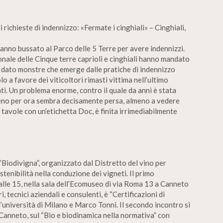
 richieste di indennizzo: «Fermate i cinghiali» – Cinghiali,
 hanno bussato al Parco delle 5 Terre per avere indennizzi.
ionale delle Cinque terre caprioli e cinghiali hanno mandato
l dato monstre che emerge dalle pratiche di indennizzo
lo a favore dei viticoltori rimasti vittima nell’ultimo
ti. Un problema enorme, contro il quale da anni è stata
meno per ora sembra decisamente persa, almeno a vedere
e tavole con un’etichetta Doc, è finita irrimediabilmente
“Biodivigna”, organizzato dal Distretto del vino per
enibilità nella conduzione dei vigneti. Il primo
lle 15, nella sala dell’Ecomuseo di via Roma 13 a Canneto
i, tecnici aziendali e consulenti, è “Certificazioni di
l’università di Milano e Marco Tonni. Il secondo incontro si
 Canneto, sul “Bio e biodinamica nella normativa” con