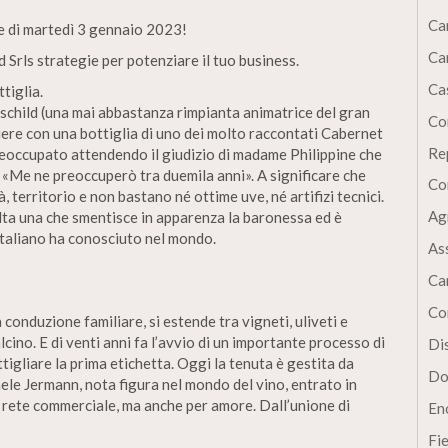
Ca
le di martedì 3 gennaio 2023!
Ca
 Srls strategie per potenziare il tuo business.
Cas
tiglia.
schild (una mai abbastanza rimpianta animatrice del gran
Co
ere con una bottiglia di uno dei molto raccontati Cabernet
Re
reoccupato attendendo il giudizio di madame Philippine che
: «Me ne preoccuperò tra duemila anni». A significare che
Co
, territorio e non bastano né ottime uve, né artifizi tecnici.
Ag
lta una che smentisce in apparenza la baronessa ed è
 italiano ha conosciuto nel mondo.
As
Ca
Co
conduzione familiare, si estende tra vigneti, uliveti e
lcino. E di venti anni fa l’avvio di un importante processo di
Dis
gliare la prima etichetta. Oggi la tenuta è gestita da
Do
le Jermann, nota figura nel mondo del vino, entrato in
a rete commerciale, ma anche per amore. Dall’unione di
En
Fi