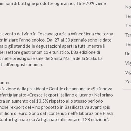
milioni di bottiglie prodotte ogni anno, il 65-70% viene
No
Te
Te
de evento del vino in Toscana grazie a WineeSiena che torna
Te
per iniziare l’anno enoico. Dal 27 al 30 gennaio sono le date
Te
aio gli stand delle degustazioni aperti a tutti, mentre il
el settore gastronomico e turistico. L’8a edizione di
Un
nelle prestigiose sale del Santa Maria della Scala. La
Vi
ati all’enogastronomia.
Vi
Zo
cano».
disfazione della presidente Gentile che annuncia: «Si rinnova
fartigianato: «Cresce l’export italiano e lucano» Nel primo
istra un aumento del 13,5% rispetto allo stesso periodo
che l’export del vino prodotto in Basilicata va avanti (più
 milioni di euro. Sono dati contenuti nell’Elaborazione Flash
Confartigianato su Artigianato alimentare, 128 edizione”.