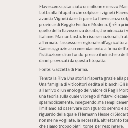
Flavescenza, stanziato un milione e mezzo Mam
Lotta alla fitopatia che colpisce i vigneti Fla
avanti» Vigneti da estirpare La flavescenza col
province di Reggio Emilia e Modena. )) «È n pri
quello della flavescenza dorata, che minaccia i v
italiane. Ma non basta: le risorse nazionali, fr
affermato l’assessore regionale all’agricoltur
Camera, grazie a un emendamento a firma dell’
l’istituzione di un fondo, presso il ministero de
danni provocati da questa fitopatia.
Fonte: Gazzetta di Parma.
Tenuta la Riva Una storia riaperta grazie alla p
Una famiglia di viticoltori dedita ai bianchi Gl
all’arrivo di un enologo del valore di Pagli Mol
una teoria sulla quale vi prego di fidarvi cieca
spasmodicamente, inseguendo, ma semplicemente
limitiamo ad osservare con sguardo sereno e acr
riguardo della quale l’Hermann Hesse di Siddart
non me ne vogliate, la necessità, altrettanto fo
che siamo troppo pigri, torse, per respingere.