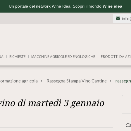
Un portale del network Wine Idea. Scopri il mondo
Wine idea
info
UA
RICHIESTE
MACCHINE AGRICOLE ED ENOLOGICHE
PRODOTTI DA AZI
nformazione agricola
Rassegna Stampa Vino Cantine
rassegn
ino di martedì 3 gennaio
Ca