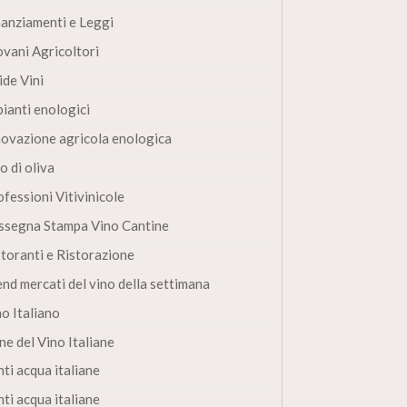
nanziamenti e Leggi
ovani Agricoltori
ide Vini
pianti enologici
novazione agricola enologica
o di oliva
fessioni Vitivinicole
ssegna Stampa Vino Cantine
storanti e Ristorazione
end mercati del vino della settimana
no Italiano
ne del Vino Italiane
ti acqua italiane
ti acqua italiane