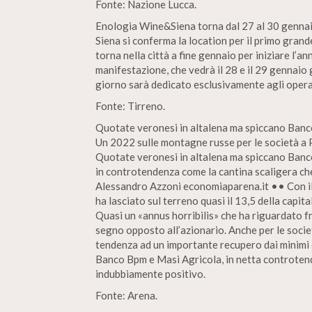
Fonte: Nazione Lucca.
Enologia Wine&Siena torna dal 27 al 30 gennaio
Siena si conferma la location per il primo gran
torna nella città a fine gennaio per iniziare l’a
manifestazione, che vedrà il 28 e il 29 gennaio g
giorno sarà dedicato esclusivamente agli opera
Fonte: Tirreno.
Quotate veronesi in altalena ma spiccano Banc
Un 2022 sulle montagne russe per le società a P
Quotate veronesi in altalena ma spiccano Ban
in controtendenza come la cantina scaligera che
Alessandro Azzoni economiaparena.it •• Con il c
ha lasciato sul terreno quasi il 13,5 della capit
Quasi un «annus horribilis» che ha riguardato fr
segno opposto all’azionario. Anche per le socie
tendenza ad un importante recupero dai minimi 
Banco Bpm e Masi Agricola, in netta controten
indubbiamente positivo.
Fonte: Arena.