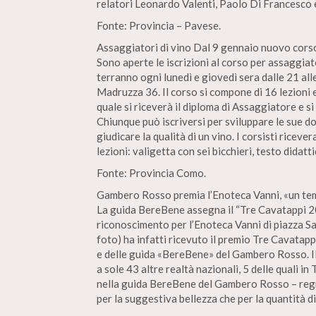
relatori Leonardo Valenti, Paolo Di Francesco 
Fonte: Provincia – Pavese.
Assaggiatori di vino Dal 9 gennaio nuovo cors
Sono aperte le iscrizioni al corso per assaggia
terranno ogni lunedì e giovedì sera dalle 21 al
Madruzza 36. Il corso si compone di 16 lezioni e
quale si riceverà il diploma di Assaggiatore e si 
Chiunque può iscriversi per sviluppare le sue do
giudicare la qualità di un vino. I corsisti ricev
lezioni: valigetta con sei bicchieri, testo didat
Fonte: Provincia Como.
Gambero Rosso premia l’Enoteca Vanni, «un temp
La guida BereBene assegna il “Tre Cavatappi 20
riconoscimento per l’Enoteca Vanni di piazza Sa
foto) ha infatti ricevuto il premio Tre Cavatap
e delle guida «BereBene» del Gambero Rosso. II
a sole 43 altre realtà nazionali, 5 delle quali in
nella guida BereBene del Gambero Rosso – regna
per la suggestiva bellezza che per la quantità d