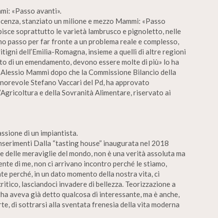
mi: «Passo avanti».
vescenza, stanziato un milione e mezzo Mammi: «Passo
pisce soprattutto le varietà lambrusco e pignoletto, nelle
mo passo per far fronte a un problema reale e complesso,
itigni dell’Emilia-Romagna, insieme a quelli di altre regioni
utto di un emendamento, devono essere molte di più» lo ha
a Alessio Mammi dopo che la Commissione Bilancio della
onorevole Stefano Vaccari del Pd, ha approvato
ll’Agricoltura e della Sovranità Alimentare, riservato ai
assione di un impiantista.
i inserimenti Dalla “tasting house” inaugurata nel 2018
te delle meraviglie del mondo, non è una verità assoluta ma
mente di me, non ci arrivano incontro perché le stiamo,
 perché, in un dato momento della nostra vita, ci
itico, lasciandoci invadere di bellezza. Teorizzazione a
ha aveva già detto qualcosa di interessante, ma è anche,
rte, di sottrarsi alla sventata frenesia della vita moderna