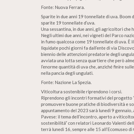
Fonte: Nuova Ferrara.
Sparite in due anni 19 tonnellate di uva. Boom di
sparite 19 tonnellate d’uva.
Una sessantina, in due anni, gli agricoltori che
Negli ultimi due anni, nei vigneti del Parco naz
in fumo qualcosa come 19 tonnellate di uva. È i
liquidate pochi giorni fa dall’ente di via Discovo
biennio delle attenzioni predatorie degli ungula
avviata una lotta senza quartiere che però al
l’enorme quantità di uva che, anziché finire sull
nella pancia degli ungulati.
Fonte: Nazione La Spezia.
Viticoltura sostenibile riprendono i corsi.
Riprendono gli incontri formativi del progetto 
promuovere buone pratiche di biodiversità e sost
appuntamento del 2023 sarà lunedì 9 gennaio, a
Pavese: il tema dell’incontro, aperto a viticoltor
sostenibilità” con relatori Leonardo Valenti del
terrà lunedì 16, sempre alle 15 all’Ecomuseo di