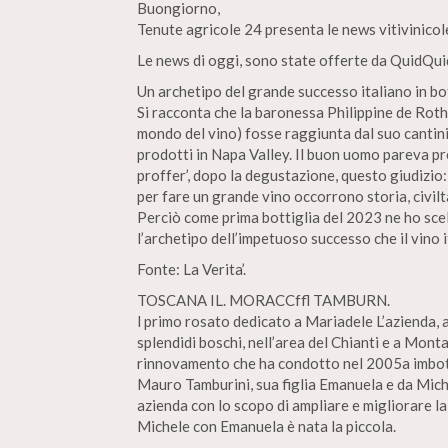
Buongiorno,
Tenute agricole 24 presenta le news vitivinico
Le news di oggi, sono state offerte da QuidQuid
Un archetipo del grande successo italiano in bot
Si racconta che la baronessa Philippine de Roth
mondo del vino) fosse raggiunta dal suo cantini
prodotti in Napa Valley. Il buon uomo pareva p
proffer’, dopo la degustazione, questo giudizio
per fare un grande vino occorrono storia, civiltà
Perciò come prima bottiglia del 2023 ne ho sce
l’archetipo dell’impetuoso successo che il vino
Fonte: La Verita’.
TOSCANA IL. MORACCffl TAMBURN.
l primo rosato dedicato a Mariadele L’azienda, a 
splendidi boschi, nell’area del Chianti e a Monta
rinnovamento che ha condotto nel 2005a imbotti
Mauro Tamburini, sua figlia Emanuela e da Miche
azienda con lo scopo di ampliare e migliorare l
Michele con Emanuela è nata la piccola.