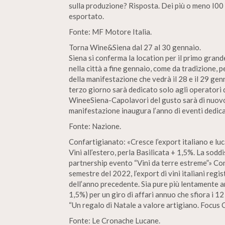
sulla produzione? Risposta. Dei più o meno I00 
esportato.
Fonte: MF Motore Italia.
Torna Wine&Siena dal 27 al 30 gennaio.
Siena si conferma la location per il primo gran
nella città a fine gennaio, come da tradizione, 
della manifestazione che vedrà il 28 e il 29 genn
terzo giorno sarà dedicato solo agli operatori d
WineeSiena-Capolavori del gusto sarà di nuovo 
manifestazione inaugura l’anno di eventi dedic
Fonte: Nazione.
Confartigianato: «Cresce l’export italiano e lu
Vini all’estero, perla Basilicata + 1,5%. La sod
partnership evento “Vini da terre estreme”» Con
semestre del 2022, l’export di vini italiani reg
dell’anno precedente. Sia pure più lentamente an
1,5%) per un giro di affari annuo che sfiora i 12
“Un regalo di Natale a valore artigiano. Focus 
Fonte: Le Cronache Lucane.