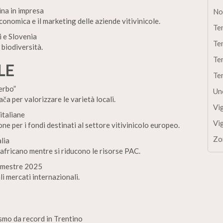
ina in impresa
No
onomica e il marketing delle aziende vitivinicole.
Te
i e Slovenia
Te
 biodiversità.
Te
LE
Te
erbo”
Un
a per valorizzare le varietà locali.
Vi
italiane
Vi
one per i fondi destinati al settore vitivinicolo europeo.
Zo
alia
udafricano mentre si riducono le risorse PAC.
rimestre 2025
i mercati internazionali.
smo da record in Trentino