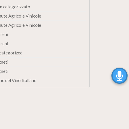
n categorizzato
nute Agricole Vinicole
nute Agricole Vinicole
rreni
rreni
categorized
gneti
gneti
ne del Vino Italiane