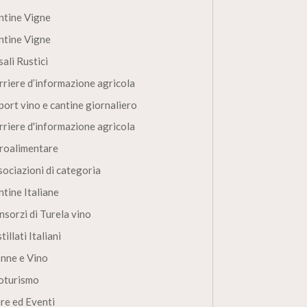
ntine Vigne
ntine Vigne
ali Rustici
rriere d’informazione agricola
port vino e cantine giornaliero
rriere d'informazione agricola
roalimentare
sociazioni di categoria
ntine Italiane
nsorzi di Turela vino
tillati Italiani
nne e Vino
oturismo
ere ed Eventi