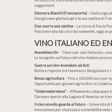
Un tesoro di 500 etichette nei sotterranei stori
suggestioni.
Eleonora Bianchi (Franciacorta)
– Dalla toga al
Una giovane giurista apre la sua cantina in Fra
Due cuori e una cantina
– La storia di Paola Pe
Passione nata dai corsi da sommelier, oggi un p
VINO ITALIANO ED E
Assemblea Uiv
– Timori per calo fatturato, con
Le incognite sul futuro del vino italiano preocc
Guerra sul vino invenduto ad Asti
Botta e risposta tra l’assessore Bongioanni e i
Bonus agricoltura
– Fino a 100.000 euro per il
Opportunità per giovani agricoltori in Calabri
“Underwaterwines”
– Affinamento subacqueo in
Dal mare aperto alla Laguna di Venezia, un trend
Il vino novello guarda al futuro
– Università di
Innovazione per sicurezza e sostenibilità nella 