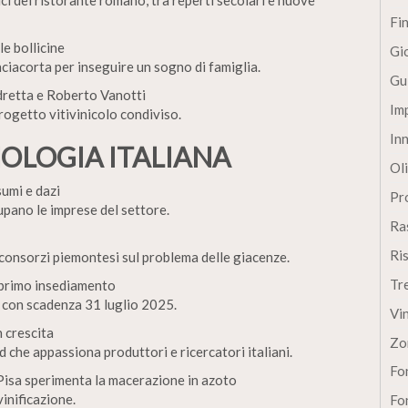
ci del ristorante romano, tra reperti secolari e nuove
Fi
le bollicine
Gi
nciacorta per inseguire un sogno di famiglia.
Gu
dretta e Roberto Vanotti
Im
rogetto vitivinicolo condiviso.
In
NOLOGIA ITALIANA
Oli
sumi e dazi
Pro
upano le imprese del settore.
Ra
Ri
 consorzi piemontesi sul problema delle giacenze.
Tr
 primo insediamento
a con scadenza 31 luglio 2025.
Vi
 crescita
Zo
 che appassiona produttori e ricercatori italiani.
Fon
 Pisa sperimenta la macerazione in azoto
vinificazione.
Fon