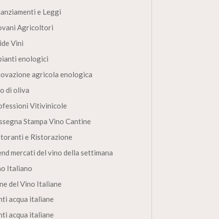
nanziamenti e Leggi
ovani Agricoltori
ide Vini
pianti enologici
novazione agricola enologica
o di oliva
fessioni Vitivinicole
ssegna Stampa Vino Cantine
storanti e Ristorazione
end mercati del vino della settimana
no Italiano
ne del Vino Italiane
ti acqua italiane
ti acqua italiane