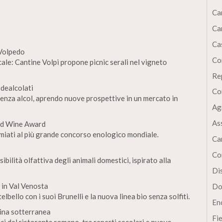
Ca
Ca
Cas
i Volpedo
Co
ale: Cantine Volpi propone picnic serali nel vigneto
Re
 dealcolati
Co
 senza alcol, aprendo nuove prospettive in un mercato in
Ag
As
ld Wine Award
premiati al più grande concorso enologico mondiale.
Ca
Co
bilità olfattiva degli animali domestici, ispirato alla
Dis
in Val Venosta
Do
lbello con i suoi Brunelli e la nuova linea bio senza solfiti.
En
ina sotterranea
Fi