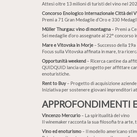
Attesi oltre 13 milioni di turisti del vino nel 2
Concorso Enologico Internazionale Città del V
Premi a 71 Gran Medaglie d’Oro e 330 Medaglie 
Müller Thurgau: vino di montagna
– Premi a C
Sei medaglie d’oro assegnate al 22° concorso i
Mare e Vitovska in Morje
– Successo della 19a
Focus sulla Vitovska affinata in mare, tra ricerca
Opportunità weekend
– Ricerca cantine da affi
QUIDQUID lancia un progetto per affittare cant
enoturistiche.
Rent to Buy
– Progetto di acquisizione aziende
Iniziativa per sostenere giovani imprenditori a
APPROFONDIMENTI 
Vincenzo Mercurio
– La spiritualità del vino
Il winemaker racconta la sua filosofia tra arte, 
Vino ed enoturismo
– Il modello americano stim