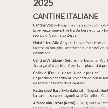
2025
CANTINE ITALIANE
Cantine Volpi
– Picnic tra i filari sulla collina d
Esperienze suggestive tra Barbera e cultura loc
storico di Cascina La Zerba.
Hofstätter (Alto Adige)
– Nuova frontiera: vini
La storica famiglia Hofstätter investe nei vini
evoluzione.
Cantina Valtidone
– Sei premi al Decanter Wor
Tre argenti e tre bronzi per i vini piacentini, 
Collavini (Friuli)
– Nasce “Ribolla per Cani”
Un profumo per ambienti compatibile con la sensi
mascotte bassotto della cantina.
Fattoria dei Barbi (Montalcino)
– Degustazioni 
La cantina sarà protagonista al Castello di Caste
Alfredo alla Scrofa (Roma)
– Inaugurata la cant