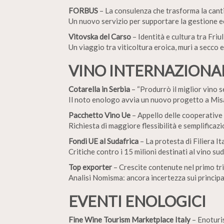
FORBUS
– La consulenza che trasforma la cant
Un nuovo servizio per supportare la gestione ec
Vitovska del Carso
– Identità e cultura tra Friul
Un viaggio tra viticoltura eroica, muri a secco e
VINO INTERNAZIONA
Cotarella in Serbia
– “Produrrò il miglior vino s
Il noto enologo avvia un nuovo progetto a Misač
Pacchetto Vino Ue
– Appello delle cooperative 
Richiesta di maggiore flessibilità e semplificazi
Fondi UE al Sudafrica
– La protesta di Filiera It
Critiche contro i 15 milioni destinati al vino s
Top exporter
– Crescite contenute nel primo t
Analisi Nomisma: ancora incertezza sui principal
EVENTI ENOLOGICI
Fine Wine Tourism Marketplace Italy
– Enoturi