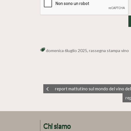
domenica 6luglio 2025
,
rassegna stampa vino
report mattutino sul mondo del vino del
re
Chi siamo