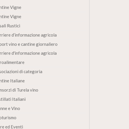
ntine Vigne
ntine Vigne
ali Rustici
rriere d’informazione agricola
port vino e cantine giornaliero
rriere d'informazione agricola
roalimentare
sociazioni di categoria
ntine Italiane
nsorzi di Turela vino
tillati Italiani
nne e Vino
oturismo
ere ed Eventi