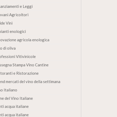
nanziamenti e Leggi
ovani Agricoltori
ide Vini
pianti enologici
novazione agricola enologica
o di oliva
fessioni Vitivinicole
ssegna Stampa Vino Cantine
storanti e Ristorazione
end mercati del vino della settimana
no Italiano
ne del Vino Italiane
ti acqua italiane
ti acqua italiane