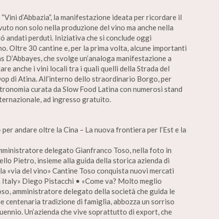
 “Vini d’Abbazia”, la manifestazione ideata per ricordare il
vuto non solo nella produzione del vino ma anche nella
ó andati perduti. Iniziativa che si conclude oggi
o. Oltre 30 cantine e, per la prima volta, alcune importanti
ns D’Abbayes, che svolge un’analoga manifestazione a
re anche i vini locali tra i quali quelli della Strada del
p di Atina. All’interno dello straordinario Borgo, per
gastronomia curata da Slow Food Latina con numerosi stand
ternazionale, ad ingresso gratuito.
 per andare oltre la Cina – La nuova frontiera per l’Est e la
mministratore delegato Gianfranco Toso, nella foto in
ello Pietro, insieme alla guida della storica azienda di
è la «via del vino» Cantine Toso conquista nuovi mercati
in Italy» Diego Pistacchi • «Come va? Molto meglio
oso, amministratore delegato della società che guida le
centenaria tradizione di famiglia, abbozza un sorriso
uennio. Un’azienda che vive soprattutto di export, che