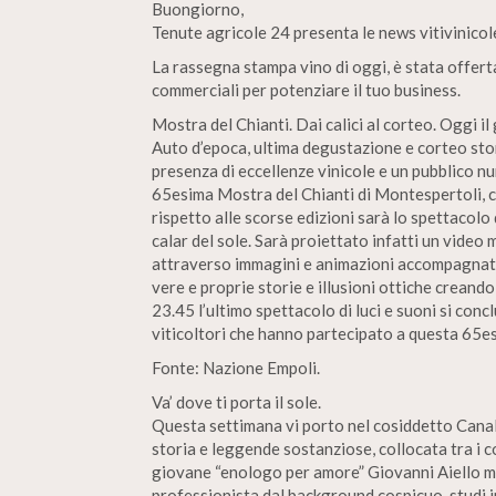
Buongiorno,
Tenute agricole 24 presenta le news vitivinico
La rassegna stampa vino di oggi, è stata offert
commerciali per potenziare il tuo business.
Mostra del Chianti. Dai calici al corteo. Oggi il
Auto d’epoca, ultima degustazione e corteo stor
presenza di eccellenze vinicole e un pubblico n
65esima Mostra del Chianti di Montespertoli, ch
rispetto alle scorse edizioni sarà lo spettacolo 
calar del sole. Sarà proiettato infatti un vid
attraverso immagini e animazioni accompagnate d
vere e proprie storie e illusioni ottiche creando
23.45 l’ultimo spettacolo di luci e suoni si conc
viticoltori che hanno partecipato a questa 65e
Fonte: Nazione Empoli.
Va’ dove ti porta il sole.
Questa settimana vi porto nel cosiddetto Canale d
storia e leggende sostanziose, collocata tra i c
giovane “enologo per amore” Giovanni Aiello mat
professionista dal background cospicuo, studi in