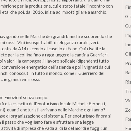
mbrione per la produzione, cui è stato fatale l’incontro con
Fi
 di età, che poi, dal 2016, inizia ad imbottigliare a marchio.
Gi
Gu
Im
 navigando nelle Marche dei grandi bianchi e scoprendo che
mi rossi. Vini insospettabili, di eleganza rurale, veri.
In
ostrada A14 uscendo al casello di Fano. Qui risalite la
Oli
te per la collina fino a raggiungere la cantina Guerrieri.
oi valori: la campagna, il lavoro solidale (dipendenti tutto
Pro
riconversione energetica dell’azienda e poi i vigneti da cui
Ra
nchi conosciuti in tutto il mondo, come il Guerriero del
che grandi vini rossi.
Ri
Tr
ine Emozioni senza tempo.
Vi
vorire la crescita dell’enoturismo locale Michele Bernetti,
ini), quanti enoturisti arrivano nelle Marche ogni anno?
Zo
se di organizzazione del sistema. Per enoturismo finora si
Fon
a il passo che vogliamo fare è sfruttare una legge
attività di impresa che vada al di là del mordi e fuggi: un
Fon