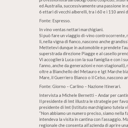
ed Australia, successivamente una passione in e
6 ettari di vecchi alberelli, tra i 60 e i 110 anni
Fonte: Espresso.
In vino ventas nettari marchigiani.
Si può fare un viaggio di-vino controcorrente,
lì, nella vigna di fianco, nascono anche grandissi
Mettetevi dunque in automobile e prendete l’aut
superstrada direzione Piagge e al casello prende
Vi accoglierà Luca con la sua famiglia e con i su
l’anno, anche da generazioni e non stagionali), 
oltre a Bianchello del Metauro e Igt Marche bia
Mare, il Guerriero Bianco o il Celso, nascono an
Fonte: Giorno – Carlino – Nazione Itinerari.
Intervista a Michele Bernetti – Andar per cant
Il presidente di Imt illustra le strategie per fa
presidente di Imt (Istituto marchigiano tutela v
“Non abbiamo un numero preciso, siamo nella fa
intendeva la visita in cantina con l’assaggio. M
regionale che consenta all’azienda di aprire una 