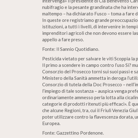
intervenga» Il presidente di Cia Benevento Carm
nubifragio e la pesante grandinata che ha interes
maltempo – ha dichiarato Fusco – toma a fare da
In queste ore registriamo grande preoccupazione
istituzioni, a tutti i livelli, di intervenire in t
imprenditori agricoli che non devono essere lasc
appello a fare preso.
Fonte: Il Sannio Quotidiano.
Pesticida vietato per salvare le viti Scoppia la 
Il primo a scendere in campo contro l’uso Si? mu
Consorzio del Prosecco torni sui suoi passi e sal
Ministero della Sanità ammetta in deroga l’utiliz
Consorzio di tutela della Doc Prosecco – nell’im
l’impiego di tale sostanza – auspica venga prefer
ordinariamente ammesso perla lotta alla cicali
categorie di prodotti ritenuti più efficaci». È q
che alcune Regioni, tra, cui il Friuli Venezia Gi
poter utilizzare contro la flavescenza dorata, u
Europea.
Fonte: Gazzettino Pordenone.