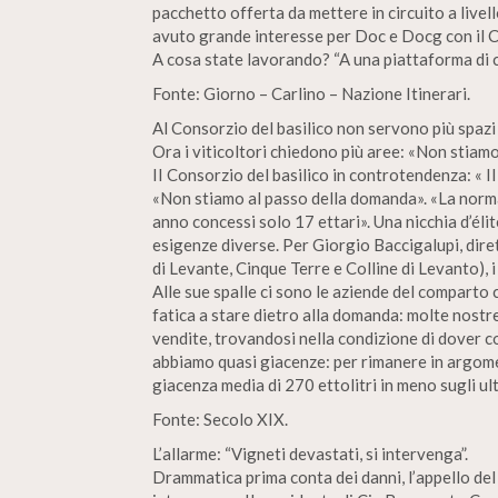
pacchetto offerta da mettere in circuito a live
avuto grande interesse per Doc e Docg con il Co
A cosa state lavorando? “A una piattaforma di 
Fonte: Giorno – Carlino – Nazione Itinerari.
Al Consorzio del basilico non servono più spazi –
Ora i viticoltori chiedono più aree: «Non stiam
II Consorzio del basilico in controtendenza: « Il
«Non stiamo al passo della domanda». «La normati
anno concessi solo 17 ettari». Una nicchia d’éli
esigenze diverse. Per Giorgio Baccigalupi, dirett
di Levante, Cinque Terre e Colline di Levanto), i
Alle sue spalle ci sono le aziende del comparto 
fatica a stare dietro alla domanda: molte nostr
vendite, trovandosi nella condizione di dover c
abbiamo quasi giacenze: per rimanere in argome
giacenza media di 270 ettolitri in meno sugli ult
Fonte: Secolo XIX.
L’allarme: “Vigneti devastati, si intervenga”.
Drammatica prima conta dei danni, l’appello del