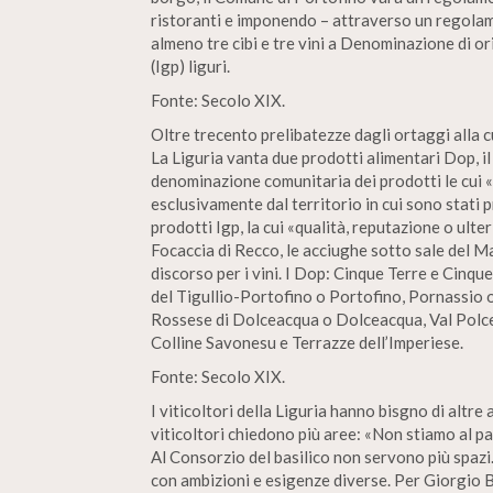
ristoranti e imponendo – attraverso un regolame
almeno tre cibi e tre vini a Denominazione di o
(Igp) liguri.
Fonte: Secolo XIX.
Oltre trecento prelibatezze dagli ortaggi alla c
La Liguria vanta due prodotti alimentari Dop, il
denominazione comunitaria dei prodotti le cui «
esclusivamente dal territorio in cui sono stati pr
prodotti Igp, la cui «qualità, reputazione o ulte
Focaccia di Recco, le acciughe sotto sale del Ma
discorso per i vini. I Dop: Cinque Terre e Cinque
del Tigullio-Portofino o Portofino, Pornassio 
Rossese di Dolceacqua o Dolceacqua, Val Polcev
Colline Savonesu e Terrazze dell’Imperiese.
Fonte: Secolo XIX.
I viticoltori della Liguria hanno bisgno di altre
viticoltori chiedono più aree: «Non stiamo al p
Al Consorzio del basilico non servono più spazi. 
con ambizioni e esigenze diverse. Per Giorgio B