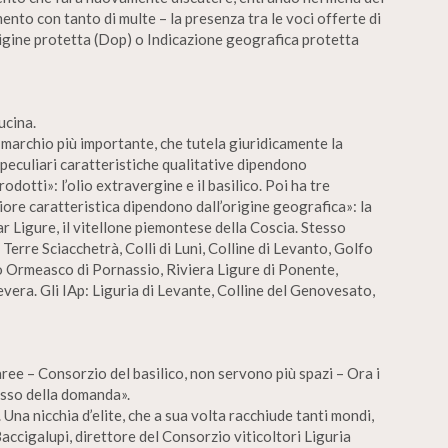
nto con tanto di multe – la presenza tra le voci offerte di
rigine protetta (Dop) o Indicazione geografica protetta
ucina.
 marchio più importante, che tutela giuridicamente la
peculiari caratteristiche qualitative dipendono
odotti»: l’olio extravergine e il basilico. Poi ha tre
riore caratteristica dipendono dall’origine geografica»: la
r Ligure, il vitellone piemontese della Coscia. Stesso
 Terre Sciacchetrà, Colli di Luni, Colline di Levanto, Golfo
o Ormeasco di Pornassio, Riviera Ligure di Ponente,
era. Gli IAp: Liguria di Levante, Colline del Genovesato,
 aree – Consorzio del basilico, non servono più spazi – Ora i
asso della domanda».
Una nicchia d’elite, che a sua volta racchiude tanti mondi,
accigalupi, direttore del Consorzio viticoltori Liguria