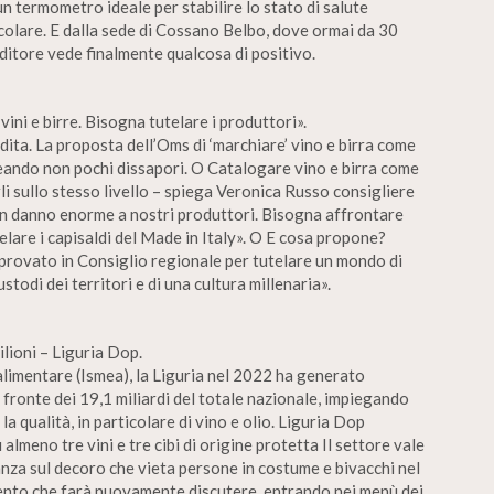
un termometro ideale per stabilire lo stato di salute
icolare. E dalla sede di Cossano Belbo, dove ormai da 30
nditore vede finalmente qualcosa di positivo.
ini e birre. Bisogna tutelare i produttori».
dita. La proposta dell’Oms di ‘marchiare’ vino e birra come
creando non pochi dissapori. O Catalogare vino e birra come
li sullo stesso livello – spiega Veronica Russo consigliere
re un danno enorme a nostri produttori. Bisogna affrontare
elare i capisaldi del Made in Italy». O E cosa propone?
provato in Consiglio regionale per tutelare un mondo di
ustodi dei territori e di una cultura millenaria».
ilioni – Liguria Dop.
o alimentare (Ismea), la Liguria nel 2022 ha generato
a fronte dei 19,1 miliardi del totale nazionale, impiegando
a qualità, in particolare di vino e olio. Liguria Dop
almeno tre vini e tre cibi di origine protetta Il settore vale
nza sul decoro che vieta persone in costume e bivacchi nel
ento che farà nuovamente discutere, entrando nei menù dei