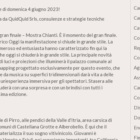
Ca
le di domenica 4 giugno 2023!
Ca
a da QuidQuid Srls, consulenze e strategie tecniche
Cas
 gran finale – Mostra Chianti. È il momento del gran finale.
Co
ico Oggi la manifestazione si chiude in grande stile. La
Re
umeroso ed entusiasta hanno caratterizzato fin qui la
e oggi si chiuderà in grande stile. La principale novità
Co
di luci e proiezioni che illuminerà il palazzo comunale al
Ag
eo mapping progettato esclusivamente per questo evento, che
a musica su superfici tridimensionali darà vita a delle
As
 un’esperienza immersiva per gli spettatori. Stasera alle
luderà con una sorpresa e con un brindisi con tutti i
Ca
sima edizione.
Co
Dis
Do
i Pirro, alle pendici della Valle d’Itria, area carsica di
omuni di Castellana Grotte e Alberobello. È qui che il
En
erializza il suo sogno vitivinicolo. Giovanni è
Fi
 Veneto e Friuli, poi esperienze importanti, tra California