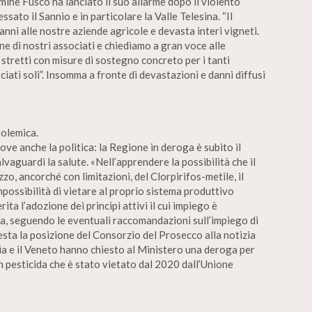
ine Fusco ha lanciato il suo allarme dopo il violento
sato il Sannio e in particolare la Valle Telesina. “Il
nni alle nostre aziende agricole e devasta interi vigneti.
 di nostri associati e chiediamo a gran voce alle
empi stretti con misure di sostegno concreto per i tanti
iati soli”. Insomma a fronte di devastazioni e danni diffusi
polemica.
ove anche la politica: la Regione in deroga è subito il
vaguardi la salute. «Nell’apprendere la possibilità che il
zo, ancorché con limitazioni, del Clorpirifos-metile, il
possibilità di vietare al proprio sistema produttivo
ita l’adozione dei principi attivi il cui impiego è
na, seguendo le eventuali raccomandazioni sull’impiego di
uesta la posizione del Consorzio del Prosecco alla notizia
ulia e il Veneto hanno chiesto al Ministero una deroga per
n pesticida che è stato vietato dal 2020 dall’Unione