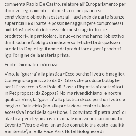
commenta Paolo De Castro, relatore all’Europarlamento per
il nuovo regolamento – dimostra come quando si
condividono obiettivi sostanziali, lasciando da parte istanze
superficiali e di parte, è possibile raggiungere compromessi
ambiziosi, nel solo interesse dei nostri agricoltori e
produttori». In particolare, le nuove norme hanno l’obiettivo
di introdurre l’obbligo di indicare sull’etichetta di qualsiasi
prodotto Dop e Igp il nome del produttore e, per i prodotti
Igp, l’origine della materia prima.
Fonte: Giornale di Vicenza.
Vino, la “guerra” alla plastica «Ecco perche il vetro è meglio».
Convegno organizzato da 0-I Glass che produce bottiglie
per il Prosecco a San Polo di Piave «Risposta ai contenitori
in Pet proposti da Zoppas? No, ma rivendichiamo le nostre
qualità» Vino, la “guerra” alla plastica «Ecco perché il vetro è
meglio» Dal riciclo (ìno alla protezione contro la luce
eccessiva i nodi della questione. 1 convitato di pietra, anzi, di
plastica, per eleganza istituzionale non viene mai nominato.
L’evento “Vetro e vino: un antico connubio tra gusto, qualità
e ambiente”, al Villa Pace Park Hotel Bolognese di