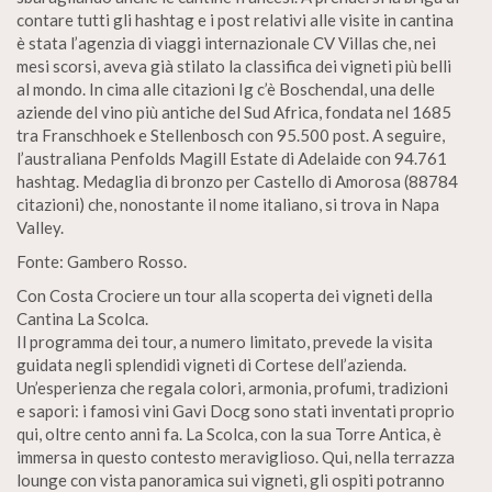
contare tutti gli hashtag e i post relativi alle visite in cantina
è stata l’agenzia di viaggi internazionale CV Villas che, nei
mesi scorsi, aveva già stilato la classifica dei vigneti più belli
al mondo. In cima alle citazioni Ig c’è Boschendal, una delle
aziende del vino più antiche del Sud Africa, fondata nel 1685
tra Franschhoek e Stellenbosch con 95.500 post. A seguire,
l’australiana Penfolds Magill Estate di Adelaide con 94.761
hashtag. Medaglia di bronzo per Castello di Amorosa (88784
citazioni) che, nonostante il nome italiano, si trova in Napa
Valley.
Fonte: Gambero Rosso.
Con Costa Crociere un tour alla scoperta dei vigneti della
Cantina La Scolca.
Il programma dei tour, a numero limitato, prevede la visita
guidata negli splendidi vigneti di Cortese dell’azienda.
Un’esperienza che regala colori, armonia, profumi, tradizioni
e sapori: i famosi vini Gavi Docg sono stati inventati proprio
qui, oltre cento anni fa. La Scolca, con la sua Torre Antica, è
immersa in questo contesto meraviglioso. Qui, nella terrazza
lounge con vista panoramica sui vigneti, gli ospiti potranno