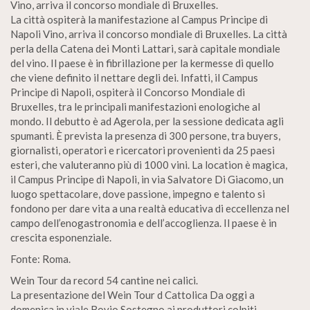
Vino, arriva il concorso mondiale di Bruxelles.
La città ospiterà la manifestazione al Campus Principe di
Napoli Vino, arriva il concorso mondiale di Bruxelles. La città
perla della Catena dei Monti Lattari, sarà capitale mondiale
del vino. Il paese è in fibrillazione per la kermesse di quello
che viene definito il nettare degli dei. Infatti, il Campus
Principe di Napoli, ospiterà il Concorso Mondiale di
Bruxelles, tra le principali manifestazioni enologiche al
mondo. Il debutto è ad Agerola, per la sessione dedicata agli
spumanti. È prevista la presenza di 300 persone, tra buyers,
giornalisti, operatori e ricercatori provenienti da 25 paesi
esteri, che valuteranno più di 1000 vini. La location è magica,
il Campus Principe di Napoli, in via Salvatore Di Giacomo, un
luogo spettacolare, dove passione, impegno e talento si
fondono per dare vita a una realtà educativa di eccellenza nel
campo dell’enogastronomia e dell’accoglienza. Il paese è in
crescita esponenziale.
Fonte: Roma.
Wein Tour da record 54 cantine nei calici.
La presentazione del Wein Tour d Cattolica Da oggi a
domenica in viale Bovio Sostegno ai produttori colpiti