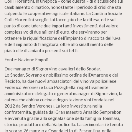
Colli Fiorentini, in un’epoca – come questa – di discussione sul
cambiamento climatico, nonostante il periodo di crisi che sta
colpendo le cooperative agricole italiane. La Cantina Sociale
Colli Fiorentini sceglie l’attacco, più che la difesa, ed è sul
punto di concludere due importanti investimenti, dal valore
complessivo di due milioni di euro, che serviranno per
ottenere la riqualificazione dell’impianto di raccolta dell’uva
e dell’impianto di frangitura, oltre allo smaltimento delle
piastrelle di amianto presenti sui tetti.
Fonte: Nazione Empoli.
Due manager di Signorvino cavalieri dello Snodar.
Lo Snodar, Sovrano e nobilissimo ordine dell’Amarone e del
Recioto, ha due nuovi ambasciatori del vino valpolicellese:
Federico Veronesi e Luca Pizzighella, rispettivamente
amministratore delegato e general manager di Signorvino, la
catena che abbina cucina e degustazione vini fondata nel
2012 da Sandro Veronesi. La loro investitura nella
confraternita, guidata dal Gran maestro Arnaldo Semprebon,
è avvenuta grazie alla segnalazione della famiglia Tommasi,
storico produttore della Valpolicella. La cerimonia si è tenuta
lo scorso 26 maggio a Ospedaletto di Pescantina, nella