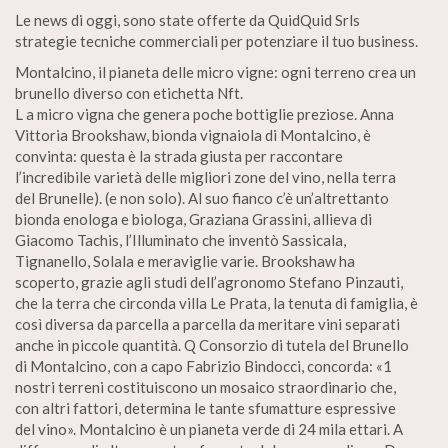
Le news di oggi, sono state offerte da QuidQuid Srls
strategie tecniche commerciali per potenziare il tuo business.
Montalcino, il pianeta delle micro vigne: ogni terreno crea un
brunello diverso con etichetta Nft.
L a micro vigna che genera poche bottiglie preziose. Anna
Vittoria Brookshaw, bionda vignaiola di Montalcino, è
convinta: questa è la strada giusta per raccontare
l’incredibile varietà delle migliori zone del vino, nella terra
del Brunelle). (e non solo). Al suo fianco c’è un’altrettanto
bionda enologa e biologa, Graziana Grassini, allieva di
Giacomo Tachis, l’Illuminato che inventò Sassicala,
Tignanello, Solala e meraviglie varie. Brookshaw ha
scoperto, grazie agli studi dell’agronomo Stefano Pinzauti,
che la terra che circonda villa Le Prata, la tenuta di famiglia, è
così diversa da parcella a parcella da meritare vini separati
anche in piccole quantità. Q Consorzio di tutela del Brunello
di Montalcino, con a capo Fabrizio Bindocci, concorda: «1
nostri terreni costituiscono un mosaico straordinario che,
con altri fattori, determina le tante sfumatture espressive
del vino». Montalcino è un pianeta verde di 24 mila ettari. A