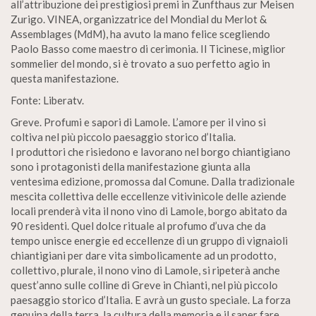
all’attribuzione dei prestigiosi premi in Zunfthaus zur Meisen
Zurigo. VINEA, organizzatrice del Mondial du Merlot &
Assemblages (MdM), ha avuto la mano felice scegliendo
Paolo Basso come maestro di cerimonia. Il Ticinese, miglior
sommelier del mondo, si è trovato a suo perfetto agio in
questa manifestazione.
Fonte: Liberatv.
Greve. Profumi e sapori di Lamole. L’amore per il vino si
coltiva nel più piccolo paesaggio storico d’Italia.
I produttori che risiedono e lavorano nel borgo chiantigiano
sono i protagonisti della manifestazione giunta alla
ventesima edizione, promossa dal Comune. Dalla tradizionale
mescita collettiva delle eccellenze vitivinicole delle aziende
locali prenderà vita il nono vino di Lamole, borgo abitato da
90 residenti. Quel dolce rituale al profumo d’uva che da
tempo unisce energie ed eccellenze di un gruppo di vignaioli
chiantigiani per dare vita simbolicamente ad un prodotto,
collettivo, plurale, il nono vino di Lamole, si ripeterà anche
quest’anno sulle colline di Greve in Chianti, nel più piccolo
paesaggio storico d’Italia. E avrà un gusto speciale. La forza
genuina della terra, la cultura della memoria e il saper fare