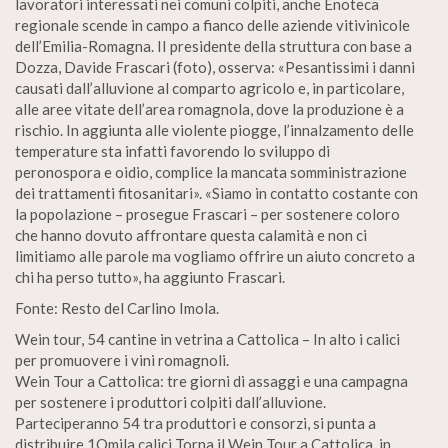
lavoratori interessati nei comuni colpiti, anche Enoteca
regionale scende in campo a fianco delle aziende vitivinicole
dell’Emilia-Romagna. II presidente della struttura con base a
Dozza, Davide Frascari (foto), osserva: «Pesantissimi i danni
causati dall’alluvione al comparto agricolo e, in particolare,
alle aree vitate dell’area romagnola, dove la produzione è a
rischio. In aggiunta alle violente piogge, l’innalzamento delle
temperature sta infatti favorendo lo sviluppo di
peronospora e oidio, complice la mancata somministrazione
dei trattamenti fitosanitari». «Siamo in contatto costante con
la popolazione – prosegue Frascari – per sostenere coloro
che hanno dovuto affrontare questa calamità e non ci
limitiamo alle parole ma vogliamo offrire un aiuto concreto a
chi ha perso tutto», ha aggiunto Frascari.
Fonte: Resto del Carlino Imola.
Wein tour, 54 cantine in vetrina a Cattolica – In alto i calici
per promuovere i vini romagnoli.
Wein Tour a Cattolica: tre giorni di assaggi e una campagna
per sostenere i produttori colpiti dall’alluvione.
Parteciperanno 54 tra produttori e consorzi, si punta a
distribuire 1Omila calici Torna il Wein Tour a Cattolica, in