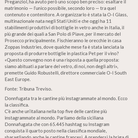
Preganziol, ha avuto però uno scopo ben preciso: esaltare il
matrimonio — l’unico possibile, secondo loro — tra quel
contenuto e contenitore. A organizzarlo è stata la O-I Glass,
multinazionale nata negli Stati Uniti e che oggi ha 11
stabilimenti produttivi di bottiglie in vetro anche in Italia, il
più grande dei quali a San Polo di Piave, per il mercato del
Prosecco principalmente. Fischieranno le orecchie in casa
Zoppas Industries, dove qualche mese fa è stata lanciata la
proposta di produrre bottiglie in plastica Pet per il vino?
«Questo convegno non è una risposta a quella proposta:
siamo abituati a parlare del vetro, di noi, non degli altri»,
premette Guido Robustelli, direttore commerciale O-I South
East Europe.
Fonte: Tribuna Treviso.
Donnfugata tra le cantine più instagrammate al mondo. Ecco
la classifica.
C’è anche un’italiana nella top five delle cantine più
instagrammate al mondo. Parliamo della siciliana
Donnafugata che con 65.445 hashtag su Instagram
conquista il quarto posto nella classifica mondiale,
sbaragliando anche le cantine francesi. A prendersi la briga di