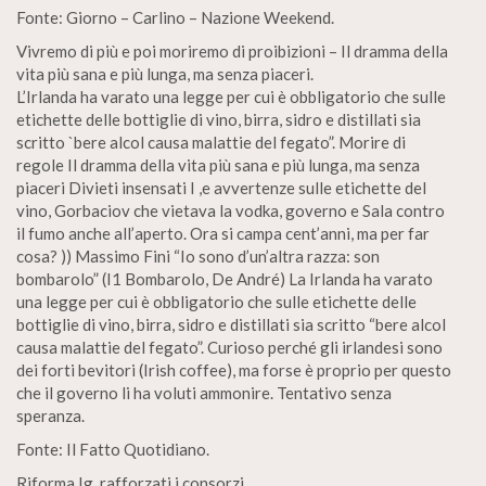
Fonte: Giorno – Carlino – Nazione Weekend.
Vivremo di più e poi moriremo di proibizioni – Il dramma della
vita più sana e più lunga, ma senza piaceri.
L’Irlanda ha varato una legge per cui è obbligatorio che sulle
etichette delle bottiglie di vino, birra, sidro e distillati sia
scritto `bere alcol causa malattie del fegato”. Morire di
regole Il dramma della vita più sana e più lunga, ma senza
piaceri Divieti insensati I ,e avvertenze sulle etichette del
vino, Gorbaciov che vietava la vodka, governo e Sala contro
il fumo anche all’aperto. Ora si campa cent’anni, ma per far
cosa? )) Massimo Fini “Io sono d’un’altra razza: son
bombarolo” (I1 Bombarolo, De André) La Irlanda ha varato
una legge per cui è obbligatorio che sulle etichette delle
bottiglie di vino, birra, sidro e distillati sia scritto “bere alcol
causa malattie del fegato”. Curioso perché gli irlandesi sono
dei forti bevitori (Irish coffee), ma forse è proprio per questo
che il governo li ha voluti ammonire. Tentativo senza
speranza.
Fonte: Il Fatto Quotidiano.
Riforma Ig, rafforzati i consorzi.