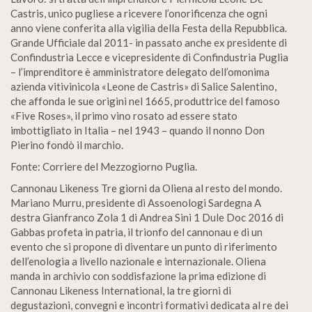
Castris, unico pugliese a ricevere l’onorificenza che ogni
anno viene conferita alla vigilia della Festa della Repubblica.
Grande Ufficiale dal 2011- in passato anche ex presidente di
Confindustria Lecce e vicepresidente di Confindustria Puglia
– l’imprenditore è amministratore delegato dell’omonima
azienda vitivinicola «Leone de Castris» di Salice Salentino,
che affonda le sue origini nel 1665, produttrice del famoso
«Five Roses», il primo vino rosato ad essere stato
imbottigliato in Italia – nel 1943 – quando il nonno Don
Pierino fondò il marchio.
Fonte: Corriere del Mezzogiorno Puglia.
Cannonau Likeness Tre giorni da Oliena al resto del mondo.
Mariano Murru, presidente di Assoenologi Sardegna A
destra Gianfranco Zola 1 di Andrea Sini 1 Dule Doc 2016 di
Gabbas profeta in patria, il trionfo del cannonau e di un
evento che si propone di diventare un punto di riferimento
dell’enologia a livello nazionale e internazionale. Oliena
manda in archivio con soddisfazione la prima edizione di
Cannonau Likeness International, la tre giorni di
degustazioni, convegni e incontri formativi dedicata al re dei