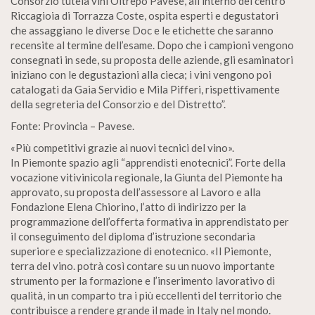
Consorzio tutela vini Oltrepo Pavese, all’interno del centro
Riccagioia di Torrazza Coste, ospita esperti e degustatori
che assaggiano le diverse Doc e le etichette che saranno
recensite al termine dell’esame. Dopo che i campioni vengono
consegnati in sede, su proposta delle aziende, gli esaminatori
iniziano con le degustazioni alla cieca; i vini vengono poi
catalogati da Gaia Servidio e Mila Pifferi, rispettivamente
della segreteria del Consorzio e del Distretto”.
Fonte: Provincia – Pavese.
«Più competitivi grazie ai nuovi tecnici del vino».
In Piemonte spazio agli “apprendisti enotecnici”. Forte della
vocazione vitivinicola regionale, la Giunta del Piemonte ha
approvato, su proposta dell’assessore al Lavoro e alla
Fondazione Elena Chiorino, l’atto di indirizzo per la
programmazione dell’offerta formativa in apprendistato per
il conseguimento del diploma d’istruzione secondaria
superiore e specializzazione di enotecnico. «Il Piemonte,
terra del vino. potrà così contare su un nuovo importante
strumento per la formazione e l’inserimento lavorativo di
qualità, in un comparto tra i più eccellenti del territorio che
contribuisce a rendere grande il made in Italy nel mondo.