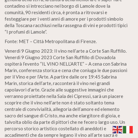
contadino si intrecciano nel borgo di Lamole dove la
comunità, 90 residenti circa, è pronta a ritrovarsi e
festeggiare per i venti anni di amore per i prodotti simbolo
della Toscana racchiusi nella rassegna di vini e prodotti tipici
“I profumi di Lamole”.
Fonte: MET – Città Metropolitana di Firenze.
Venerdì 9 Giugno 2023: Il vino nell’arte a Corte San Ruffillo.
Venerdì 9 Giugno 2023 Corte San Ruffillo di Dovadola
ospiterà l’evento “IL VINO NELL’ARTE” – A cena con Sabrina
Marin, conferenza storica e cena che coniuga le due passioni
per il Vino e per l’Arte. A partire dalle ore 19:45 Sabrina
Marin, storica dell’arte, racconterà il vino nei grandi
capolavori d’arte. Grazie alle suggestive immagini che
verranno proiettate nella Sala dei Cipressi, sarà un piacere
scoprire che il vino nell’arte non è stato soltanto tema
centrale di convivialità, allegoria dell’amore ed elemento
sacro del sangue di Cristo, ma anche elargitore di gioia, e
talvolta oblio da parte di pittori che ne fecero largo uso. Un
percorso storico artistico costellato di aneddoti e
accadimenti che da sempre legano il vino all’arte sacra e