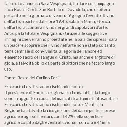
l’arte». Lo annuncia Sara Vespignani, titolare col compagno
Luca Bosi di Corte San Ruffillo di Dovadola, che ospiterà
pertanto nella giornata di venerdì 9 giugno l’evento ‘II vino
nell’arte’, a partire dalle ore 19.45. Sabrina Marin, storica
dell’arte, racconterà il vino nei grandi capolavori d’arte.
Anticipa la titolare Vespignani: «Grazie alle suggestive
immagini che verranno proiettate nella Sala dei cipressi, sarà
un piacere scoprire che il vino nell’arte non è stato soltanto
tema centrale di convivialità, allegoria dell’amore ed
elemento sacro del sangue di Cristo, ma anche elargitore di
gioia, e talvolta oblio da parte di pittori che ne fecero largo
uso.
Fonte: Resto del Carlino Forlì.
Frascari: «Le viti stanno rischiando molto».
II presidente di Enoteca regionale: «Le malattie da fungo
sono in agguato a causa dei mancati trattamenti fitosanitari»
Frascari: «Le viti stanno rischiando molto» Mentre la
Regione ha attivato la ricognizione dei danni per le imprese
agricole e agroalimentari, con II 42% della superficie
agricola colpito dagli eventi alluvionali, con oltre 41mila