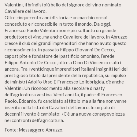
Valentini, il brindisi più bello del signore del vino nominato
Cavaliere del lavoro.
Oltre cinquecento anni di storia e un marchio ormai
conosciuto e riconoscibile in tutto il mondo. Da oggi,
Francesco Paolo Valentini non è più soltanto un grande
produttore di vino, ma anche Cavaliere del lavoro. In Abruzzo
cresce il club dei grandi imprenditori che hanno avuto questo
riconoscimento. In passato Filippo Giovanni De Cecco,
capostipite e fondatore del pastificio omonimo, l’erede
Filippo Antonio De Cecco, oltre a Dino Di Vincenzo e altri
ancora. Tra i venticinque imprenditori italiani Insigniti ieri del
prestigioso titolo dal presidente della repubblica, su impulso
dei ministri Adolfo Urso E Francesco Lollobrigida, c’è anche
Valentini. Un riconoscimento alla secolare dinasty
dell’agricoltura vestina. Venti anni fa, il padre di Francesco
Paolo, Edoardo, fu candidato al titolo, ma alla fine non venne
inserito nella lista dei Cavalieri del lavoro. In un paio di
decenni il vento è cambiato: «C’è una nuova consapevolezza
nei confronti dell’agricoltura.
Fonte: Messaggero Abruzzo.