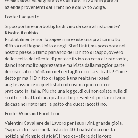
commissione ha degustato e valutato 102 vini in gara di
aziende provenienti dal Trentino e dall’Alto Adige.
Fonte: L’adigetto.
Si può portare una bottiglia di vino da casa al ristorante?
Risolto il dubbio.
Probabilmente non lo sapevi, ma esiste una pratica molto
diffusa nel Regno Unito e negli Stati Uniti, ma poco nota nel
nostro paese. Stiamo parlando del Diritto di tappo, ovvero
della scelta del cliente di portare il vino da casa al ristorante,
da noi non molto apprezzata e malvista dalla maggior parte
dei ristoratori. Vediamo nel dettaglio di cosa si tratta! Come
detto prima, il Diritto di tappo è una realtà nei paesi
anglosassoni e in quelli statunitensi, ma poco noto e
praticato in Italia. Più che una legge, di cui non esiste nulla di
scritto, si tratta di una pratica che prevede di portare il vino
da casa nei ristoranti, a patto che questi accettino.
Fonte: Wine and Food Tour.
Valentini Cavaliere del Lavoro per i suoi vini, grande gioia.
“Sapevo di essere nella lista dei 40 ‘finalisti’, ma questa
notizia mi riempie di gioia”. Il neo cavaliere del lavoro