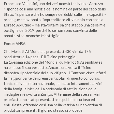
Francesco Valentini, uno dei veri maestri del vino d’Abruzzo
risponde così alla notizia della nomina da parte del capo dello
Stato. “E pensare che ho sempre dei dubbi sulle mie capacità –
prosegue emozionato l’imprenditore vitivinicolo con base a
Loreto Aprutino – ma stavolta mi sa che stappo una delle mie
bottiglie del 2019, perchè io se non sono convinto delle
annate, si sa, neanche imbottiglio.
Fonte: ANSA.
Che Merlot! Al Mondiale presentati 430 vini da 175
produttori e 14 paesi. E il Ticino primeggia.
La 16esima edizione del Mondial du Merlot & Assemblages
ha emesso il suo verdetto. Ancora una volta il Ticino
dimostra il potenziale del suo vitigno. Il Cantone vince infatti
la maggior parte dei premi particolari di questo concorso,
l’unico a livello internazionale, dedicato interamente ai vini
della famiglia Merlot. La cerimonia di attribuzione delle
medaglie si è svolta a Zurigo. Al termine della stessa i vini
premiati sono stati presentati a un pubblico curioso ed
entusiasta, offrendo così una bella vetrina a una ventina di
produttori presenti. Il giorno stesso si procede