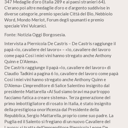
347 Medaglie d’oro (Italia 289 e ai paesi stranieri 64).
C’erano poi altre medaglie d’oro e d’argento suddivise in
diverse categorie, premio speciale Città del Bio, Nebbiolo
Word, Mondo Merlot, Forum degli spumanti e premio
speciale Vini Vulcanici.
Fonte: Notizia Oggi Borgosesia.
Intervista a Piernicola De Castris – De Castris raggiunge il
papà «Io, cavaliere del lavoro» – «Io, cavaliere del lavoro
come papà Così i miei vini hanno stregato anche Anthony
Quinn e D’Alema».
De Castris raggiunge il papà «Io, cavaliere del lavoro» di
Claudio Tadkini a pagina 6 Io, cavaliere del lavoro come papà
Così i miei vini hanno stregato anche Anthony Quinn e
D’Alema» L’imprenditore di Salice Salentino insignito dal
presidente Mattarella «Al Sud siamo bravi ma purtroppo
facciamo fatica a creare sistema». Terza generazione del
primo imbottigliatore di rosato in Italia, è stato insignito
della prestigiosa onorificenza dal Presidente della
Repubblica, Sergio Mattarella, proprio come suo padre. La
Puglia ed il Salento si fregiano di un nuovo Cavaliere del
Lavoro: si tratta dell’imprenditore Piernicola Leone De