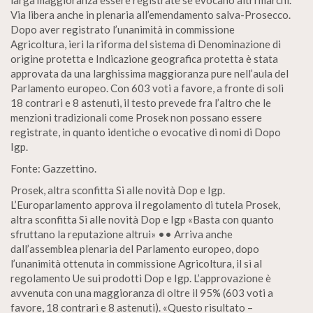
larga maggioranza essere registrate se evocano altri marchi.
Via libera anche in plenaria all’emendamento salva-Prosecco.
Dopo aver registrato l’unanimità in commissione
Agricoltura, ieri la riforma del sistema di Denominazione di
origine protetta e Indicazione geografica protetta è stata
approvata da una larghissima maggioranza pure nell’aula del
Parlamento europeo. Con 603 voti a favore, a fronte di soli
18 contrari e 8 astenuti, il testo prevede fra l’altro che le
menzioni tradizionali come Prosek non possano essere
registrate, in quanto identiche o evocative di nomi di Dopo
Igp.
Fonte: Gazzettino.
Prosek, altra sconfitta Si alle novità Dop e Igp.
L’Europarlamento approva il regolamento di tutela Prosek,
altra sconfitta Sì alle novità Dop e Igp «Basta con quanto
sfruttano la reputazione altrui» •• Arriva anche
dall’assemblea plenaria del Parlamento europeo, dopo
l’unanimità ottenuta in commissione Agricoltura, il sì al
regolamento Ue sui prodotti Dop e Igp. L’approvazione è
avvenuta con una maggioranza di oltre il 95% (603 voti a
favore, 18 contrari e 8 astenuti). «Questo risultato –