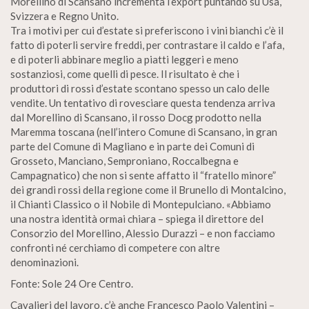
Morellino di Scansano incrementa l’export puntando su Usa,
Svizzera e Regno Unito.
Tra i motivi per cui d’estate si preferiscono i vini bianchi c’è il
fatto di poterli servire freddi, per contrastare il caldo e l’afa,
e di poterli abbinare meglio a piatti leggeri e meno
sostanziosi, come quelli di pesce. Il risultato è che i
produttori di rossi d’estate scontano spesso un calo delle
vendite. Un tentativo di rovesciare questa tendenza arriva
dal Morellino di Scansano, il rosso Docg prodotto nella
Maremma toscana (nell’intero Comune di Scansano, in gran
parte del Comune di Magliano e in parte dei Comuni di
Grosseto, Manciano, Semproniano, Roccalbegna e
Campagnatico) che non si sente affatto il “fratello minore”
dei grandi rossi della regione come il Brunello di Montalcino,
il Chianti Classico o il Nobile di Montepulciano. «Abbiamo
una nostra identità ormai chiara – spiega il direttore del
Consorzio del Morellino, Alessio Durazzi – e non facciamo
confronti né cerchiamo di competere con altre
denominazioni.
Fonte: Sole 24 Ore Centro.
Cavalieri del lavoro, c’è anche Francesco Paolo Valentini –