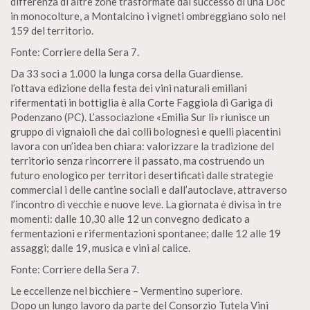
differenza di altre zone trasformate dal successo di una Doc
in monocolture, a Montalcino i vigneti ombreggiano solo nel
159 del territorio.
Fonte: Corriere della Sera 7.
Da 33 soci a 1.000 la lunga corsa della Guardiense.
l’ottava edizione della festa dei vini naturali emiliani
rifermentati in bottiglia è alla Corte Faggiola di Gariga di
Podenzano (PC). L’associazione «Emilia Sur lì» riunisce un
gruppo di vignaioli che dai colli bolognesi e quelli piacentini
lavora con un’idea ben chiara: valorizzare la tradizione del
territorio senza rincorrere iI passato, ma costruendo un
futuro enologico per territori desertificati dalle strategie
commercial i delle cantine sociali e dall’autoclave, attraverso
l’incontro di vecchie e nuove leve. La giornata è divisa in tre
momenti: dalle 10,30 alle 12 un convegno dedicato a
fermentazioni e rifermentazioni spontanee; dalle 12 alle 19
assaggi; dalle 19, musica e vini al calice.
Fonte: Corriere della Sera 7.
Le eccellenze nel bicchiere – Vermentino superiore.
Dopo un lungo lavoro da parte del Consorzio Tutela Vini