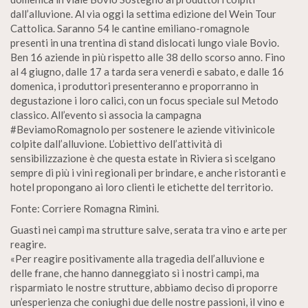
dall’alluvione. Al via oggi la settima edizione del Wein Tour
Cattolica. Saranno 54 le cantine emiliano-romagnole
presenti in una trentina di stand dislocati lungo viale Bovio.
Ben 16 aziende in più rispetto alle 38 dello scorso anno. Fino
al 4 giugno, dalle 17 a tarda sera venerdì e sabato, e dalle 16
domenica, i produttori presenteranno e proporranno in
degustazione i loro calici, con un focus speciale sul Metodo
classico. All’evento si associa la campagna
#BeviamoRomagnolo per sostenere le aziende vitivinicole
colpite dall’alluvione. L’obiettivo dell’attività di
sensibilizzazione è che questa estate in Riviera si scelgano
sempre di più i vini regionali per brindare, e anche ristoranti e
hotel propongano ai loro clienti le etichette del territorio.
Fonte: Corriere Romagna Rimini.
Guasti nei campi ma strutture salve, serata tra vino e arte per
reagire.
«Per reagire positivamente alla tragedia dell’alluvione e
delle frane, che hanno danneggiato sì i nostri campi, ma
risparmiato le nostre strutture, abbiamo deciso di proporre
un’esperienza che coniughi due delle nostre passioni, il vino e