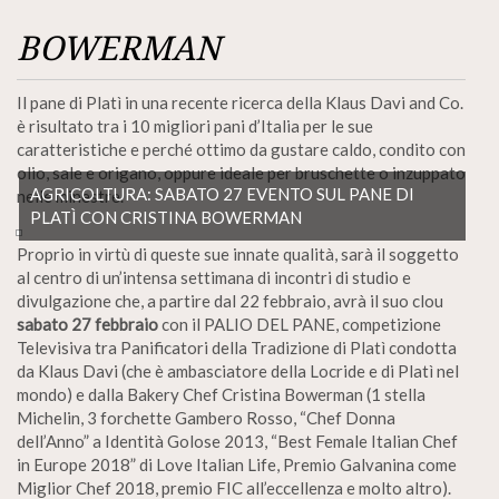
BOWERMAN
Il pane di Platì in una recente ricerca della Klaus Davi and Co.
è risultato tra i 10 migliori pani d’Italia per le sue
caratteristiche e perché ottimo da gustare caldo, condito con
olio, sale e origano, oppure ideale per bruschette o inzuppato
AGRICOLTURA: SABATO 27 EVENTO SUL PANE DI
nelle minestre.
PLATÌ CON CRISTINA BOWERMAN
Proprio in virtù di queste sue innate qualità, sarà il soggetto
al centro di un’intensa settimana di incontri di studio e
divulgazione che, a partire dal 22 febbraio, avrà il suo clou
sabato 27 febbraio
con il PALIO DEL PANE, competizione
Televisiva tra Panificatori della Tradizione di Platì condotta
da Klaus Davi (che è ambasciatore della Locride e di Platì nel
mondo) e dalla Bakery Chef Cristina Bowerman (1 stella
Michelin, 3 forchette Gambero Rosso, “Chef Donna
dell’Anno” a Identità Golose 2013, “Best Female Italian Chef
in Europe 2018” di Love Italian Life, Premio Galvanina come
Miglior Chef 2018, premio FIC all’eccellenza e molto altro).