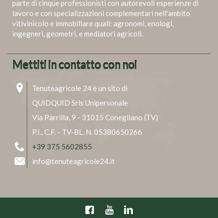
parte di cinque professionisti con autorevoli esperienze di
lavoro e con specializzazioni complementari nell'ambito
vitivinicolo e immobiliare quali: agronomi, enologi,
ingegneri, geometri, e mediatori agricoli.
Mettiti in contatto con noi
Tenuteagricole 24 è un sito di
QUIDQUID Srls Unipersonale
Via Parrilla, 9 - 31015 Conegliano (TV)
P.I., C.F. - TV-BL. N. 05380650266
+39 375 5602855
info@tenuteagricole24.it