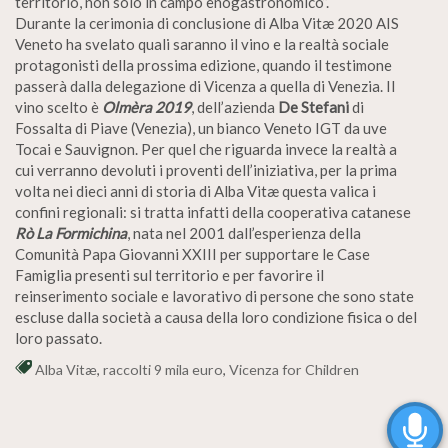
territorio, non solo in campo enogastronomico”.
Durante la cerimonia di conclusione di Alba Vitæ 2020 AIS
Veneto ha svelato quali saranno il vino e la realtà sociale
protagonisti della prossima edizione, quando il testimone
passerà dalla delegazione di Vicenza a quella di Venezia. Il
vino scelto è
Olmèra 2019
, dell’azienda
De Stefani
di
Fossalta di Piave (Venezia), un bianco Veneto IGT da uve
Tocai e Sauvignon. Per quel che riguarda invece la realtà a
cui verranno devoluti i proventi dell’iniziativa, per la prima
volta nei dieci anni di storia di Alba Vitæ questa valica i
confini regionali: si tratta infatti della cooperativa catanese
Rò La Formichina
, nata nel 2001 dall’esperienza della
Comunità Papa Giovanni XXIII per supportare le Case
Famiglia presenti sul territorio e per favorire il
reinserimento sociale e lavorativo di persone che sono state
escluse dalla società a causa della loro condizione fisica o del
loro passato.
Alba Vitæ
,
raccolti 9 mila euro
,
Vicenza for Children