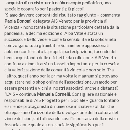
l’
acquisto di un cisto-uretro-fibroscopio pediatrico
, uno
speciale ecografo per i pazienti più piccoli.
“Siamo davvero contenti del risultato raggiunto – commenta
Paola Bonomi
, delegata AIS Veneto per la provincia di
Vicenza – nonostante la situazione particolare dettata dalla
pandemia, la decima edizione di Alba Vitæ è stata un
successo. È bello vedere come la sensibilità e la solidarietà
coinvolgano tutti gli ambiti e Sommelier e appassionati
abbiano confermato la propria partecipazione, facendo del
bene acquistando delle etichette da collezione. AIS Veneto
continua a dimostrarsi un tassello importante per la crescita
e la valorizzazione della comunità vinicola e non solo. Tra
l’altro, quest’anno per la prima volta le magnum si potevano
acquistare nello shop online dell’associazione, un modo per
essere presenti e vicini ai nostri associati, anche a distanza”.
“L’AIS – continua
Manuela Cornelii
, Consigliere nazionale e
responsabile di AIS Progetto per il Sociale – guarda lontano
e si rende protagonista di numerose iniziative solidali che
oltrepassano l’orizzonte della divulgazione della cultura del
vino e del cibo, sottolineando così l’importanza della nostra
Associazione quale attore sociale significativo per il