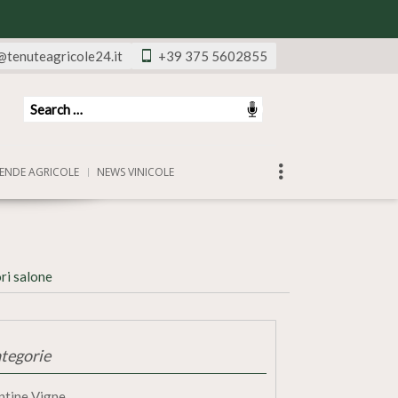
@tenuteagricole24.it
+39 375 5602855
ENDE AGRICOLE
NEWS VINICOLE
ri salone
tegorie
ntine Vigne