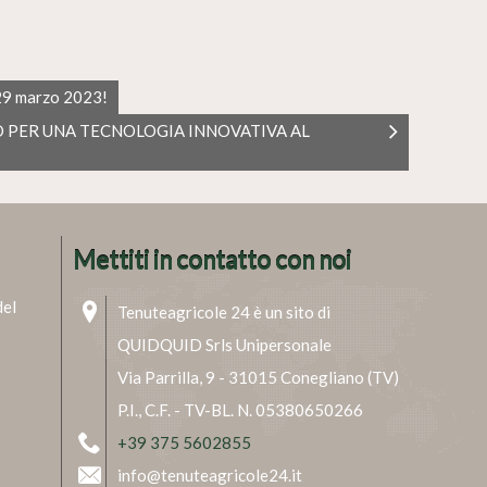
 29 marzo 2023!
 PER UNA TECNOLOGIA INNOVATIVA AL
Mettiti in contatto con noi
del
Tenuteagricole 24 è un sito di
QUIDQUID Srls Unipersonale
Via Parrilla, 9 - 31015 Conegliano (TV)
P.I., C.F. - TV-BL. N. 05380650266
+39 375 5602855
info@tenuteagricole24.it