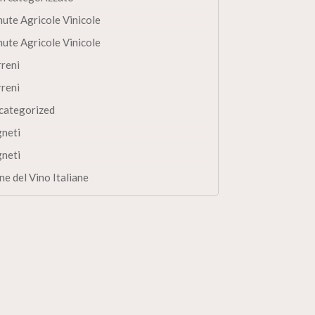
nute Agricole Vinicole
nute Agricole Vinicole
rreni
rreni
categorized
gneti
gneti
ne del Vino Italiane