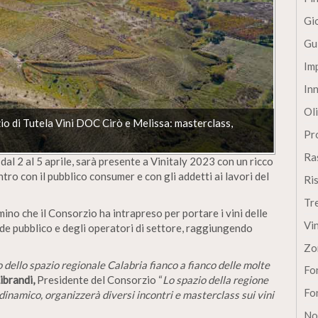
Gi
Gu
Im
In
Oli
o di Tutela Vini DOC Cirò e Melissa: masterclass,
Pro
Ra
,
dal 2 al 5 aprile, sarà presente a Vinitaly 2023 con un ricco
ro con il pubblico consumer e con gli addetti ai lavori del
Ri
Tr
mino che il Consorzio ha intrapreso per portare i vini delle
Vi
de pubblico e degli operatori di settore, raggiungendo
Zo
o dello spazio regionale Calabria fianco a fianco delle molte
Fon
ibrandi,
Presidente del Consorzio “
Lo spazio della regione
Fon
dinamico, organizzerà diversi incontri e masterclass sui vini
No