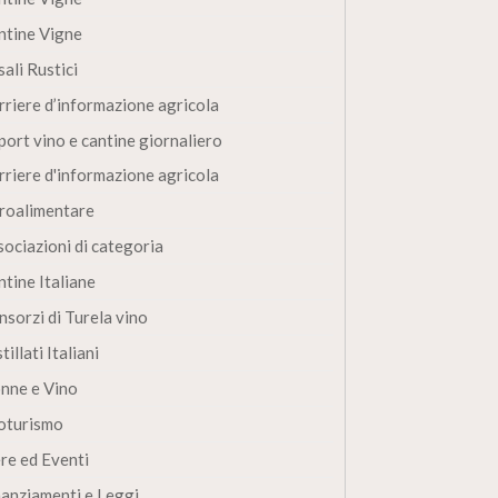
ntine Vigne
ali Rustici
rriere d’informazione agricola
port vino e cantine giornaliero
rriere d'informazione agricola
roalimentare
sociazioni di categoria
ntine Italiane
nsorzi di Turela vino
tillati Italiani
nne e Vino
oturismo
ere ed Eventi
nanziamenti e Leggi