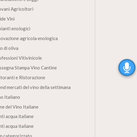
ovani Agricoltori
ide Vini
pianti enologici
novazione agricola enologica
o di oliva
fessioni Vitivinicole
ssegna Stampa Vino Cantine
storanti e Ristorazione
end mercati del vino della settimana
no Italiano
ne del Vino Italiane
ti acqua italiane
ti acqua italiane
n categorizzato