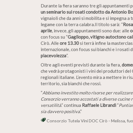
Durante la fiera saranno tre gli appuntamenti 
un seminario sui rosati condotto da Antonio B
vignaioli che da anni si mobilita e si impegna a 
legame con la terra calabra.Il titolo sarà: “
Rosa 
aprile
, invece, gli appuntamenti sono due: alle
o
con focus su “
Gaglioppo, vitigno autoctono ca
Cirò. Alle
ore 13.30
si terrà infine la mastercl
internazionale, con focus sui bianchi e i rosati de
piacevolezza
“.
Oltre agli eventi previsti durante la fiera,
domen
che vedrà protagonisti i vini dei produttori del 
regionali italiane. L’evento mira a mettere in ris
territorio, sia bianchi che rossi.
“
Abbiamo investito molto risorse per realizzare 
Consorzio verranno accostati a diverse cucine r
versatilità
.” continua
Raffaele Librandi
“
Puntiam
sia davvero positiva
.”
Consorzio Tutela Vini DOC Cirò - Melissa
,
fuo