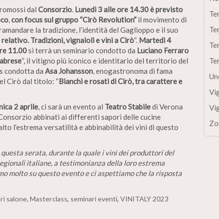
promossi dal
Consorzio
.
Lunedì 3 alle ore 14.30 è previsto
Te
oco
,
con focus sul gruppo “Cirò Revolution”
il movimento di
Te
tramandare la tradizione, l’identità del Gaglioppo e il suo
relativo. Tradizioni, vignaioli e vini a Cirò
“.
Martedì 4
Te
re 11.00
si terrà un seminario condotto da
Luciano Ferraro
labrese
“, il vitigno più iconico e identitario del territorio del
Te
ass condotta da
Asa Johansson
, enogastronoma di fama
Un
l Cirò dal titolo: “
Bianchi e rosati di Cirò, tra carattere e
Vi
ica 2 aprile
, ci sarà un evento al
Teatro Stabile
di Verona
Vi
Consorzio abbinati ai differenti sapori delle cucine
Zo
alto l’estrema versatilità e abbinabilità dei vini di questo
questa serata, durante la quale i vini dei produttori del
egionali italiane, a testimonianza della loro estrema
o molto su questo evento e ci aspettiamo che la risposta
ri salone
,
Masterclass
,
seminari eventi
,
VINITALY 2023