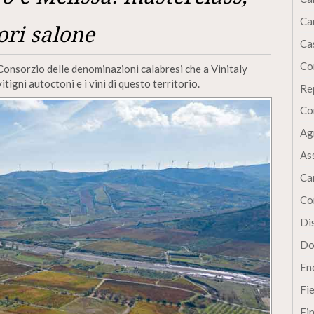
Ca
ori salone
Cas
Co
Consorzio delle denominazioni calabresi che a Vinitaly
igni autoctoni e i vini di questo territorio.
Re
Co
Ag
As
Ca
Co
Dis
Do
En
Fi
Fi