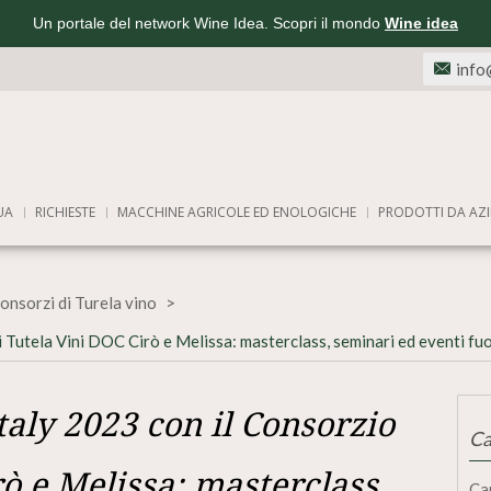
Un portale del network Wine Idea. Scopri il mondo
Wine idea
info
UA
RICHIESTE
MACCHINE AGRICOLE ED ENOLOGICHE
PRODOTTI DA AZI
onsorzi di Turela vino
 Tutela Vini DOC Cirò e Melissa: masterclass, seminari ed eventi fuo
aly 2023 con il Consorzio
Ca
ò e Melissa: masterclass,
Ca