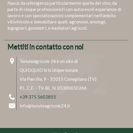
Nasce da un'esigenza particolarmente quella del vino, da
parte di cinque professionisti con autorevoli esperienze di
lavoro e con specializzazioni complementari nell'ambito
vitivinicolo e immobiliare quali: agronomi, enologi,
ingegneri, geometri, e mediatori agricoli.
Mettiti in contatto con noi
Tenuteagricole 24 è un sito di
QUIDQUID Srls Unipersonale
Via Parrilla, 9 - 31015 Conegliano (TV)
P.I., C.F. - TV-BL. N. 05380650266
+39 375 5602855
info@tenuteagricole24.it