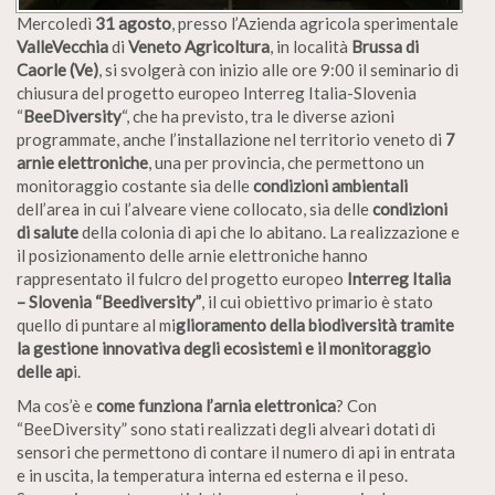
Mercoledì
31 agosto
, presso l’Azienda agricola sperimentale
ValleVecchia
di
Veneto Agricoltura
, in località
Brussa di
Caorle (Ve)
, si svolgerà con inizio alle ore 9:00 il seminario di
chiusura del progetto europeo Interreg Italia-Slovenia
“
BeeDiversity
“, che ha previsto, tra le diverse azioni
programmate, anche l’installazione nel territorio veneto di
7
arnie elettroniche
, una per provincia, che permettono un
monitoraggio costante sia delle
condizioni ambientali
dell’area in cui l’alveare viene collocato, sia delle
condizioni
di salute
della colonia di api che lo abitano. La realizzazione e
il posizionamento delle arnie elettroniche hanno
rappresentato il fulcro del progetto europeo
Interreg Italia
– Slovenia “Beediversity”
, il cui obiettivo primario è stato
quello di puntare al mi
glioramento della
biodiversità
tramite
la gestione innovativa degli ecosistemi e il monitoraggio
delle ap
i.
Ma cos’è e
come funziona l’arnia elettronica
? Con
“BeeDiversity” sono stati realizzati degli alveari dotati di
sensori che permettono di contare il numero di api in entrata
e in uscita, la temperatura interna ed esterna e il peso.