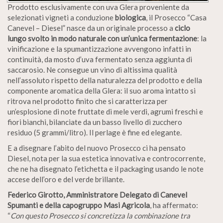
Prodotto esclusivamente con uva Glera proveniente da
selezionati vigneti a conduzione
biologica
, il Prosecco “Casa
Canevel – Diesel” nasce da un originale processo a
ciclo
lungo svolto in modo naturale con un’unica fermentazione
: la
vinificazione e la spumantizzazione avvengono infatti in
continuità, da mosto d’uva fermentato senza aggiunta di
saccarosio. Ne consegue un vino di altissima qualità
nell’assoluto rispetto della naturalezza del prodotto e della
componente aromatica della Glera: il suo aroma intatto si
ritrova nel prodotto finito che si caratterizza per
un’esplosione di note fruttate di mele verdi, agrumi freschi e
fiori bianchi, bilanciate da un basso livello di zucchero
residuo (5 grammi/litro). Il perlage è fine ed elegante.
E a disegnare l’abito del nuovo Prosecco ci ha pensato
Diesel, nota per la sua estetica innovativa e controcorrente,
che ne ha disegnato l’etichetta e il packaging usando le note
accese dell’oro e del verde brillante.
Federico Girotto, Amministratore Delegato di Canevel
Spumanti e della capogruppo Masi Agricola
, ha affermato:
“
Con questo Prosecco si concretizza la combinazione tra