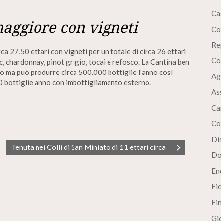
Cas
aggiore con vigneti
Co
Re
ca 27,50 ettari con vigneti per un totale di circa 26 ettari
Co
nc, chardonnay, pinot grigio, tocai e refosco. La Cantina ben
o ma può produrre circa 500.000 bottiglie l’anno così
Ag
0 bottiglie anno con imbottigliamento esterno.
As
Ca
Co
Dis
Tenuta nei Colli di San Miniato di 11 ettari circa
Do
En
Fi
Fi
Gi