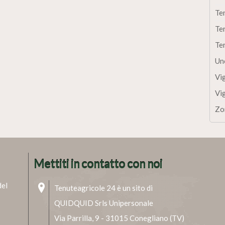
Te
Te
Te
Un
Vi
Vi
Zo
Mettiti in contatto con noi
del
Tenuteagricole 24 è un sito di
QUIDQUID Srls Unipersonale
Via Parrilla, 9 - 31015 Conegliano (TV)