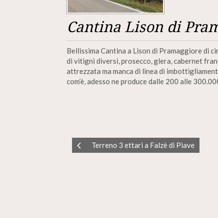
Cantina Lison di Pram
Bellissima Cantina a Lison di Pramaggiore di cir
di vitigni diversi, prosecco, glera, cabernet fra
attrezzata ma manca di linea di imbottigliament
com’è, adesso ne produce dalle 200 alle 300.00
Terreno 3 ettari a Falzè di Piave