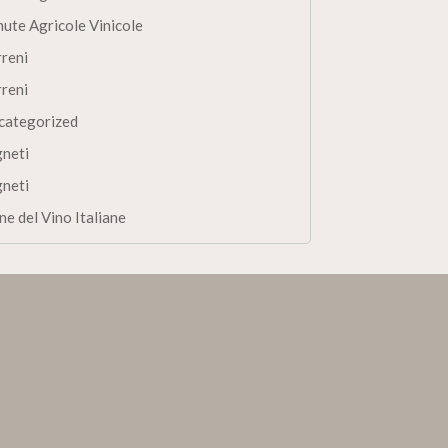
nute Agricole Vinicole
rreni
rreni
categorized
gneti
gneti
ne del Vino Italiane