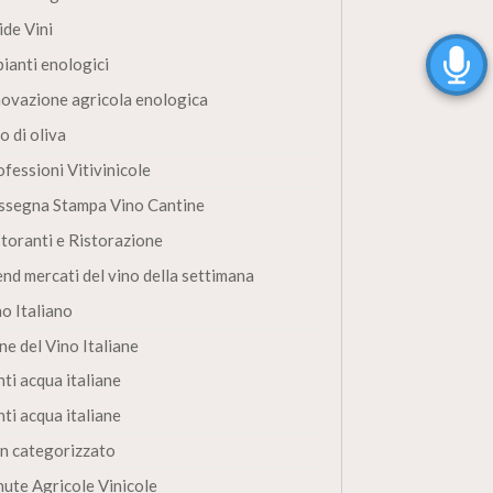
ide Vini
pianti enologici
novazione agricola enologica
o di oliva
fessioni Vitivinicole
ssegna Stampa Vino Cantine
storanti e Ristorazione
end mercati del vino della settimana
no Italiano
ne del Vino Italiane
ti acqua italiane
ti acqua italiane
n categorizzato
nute Agricole Vinicole