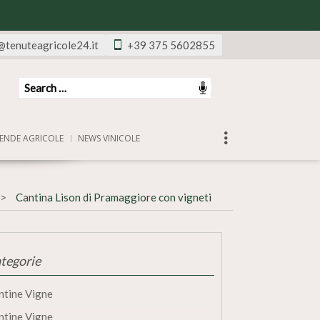
@tenuteagricole24.it
+39 375 5602855
ENDE AGRICOLE
NEWS VINICOLE
Cantina Lison di Pramaggiore con vigneti
tegorie
ntine Vigne
ntine Vigne