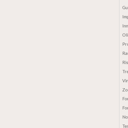
Gu
Im
In
Oli
Pro
Ra
Ri
Tr
Vi
Zo
Fon
Fon
No
Te