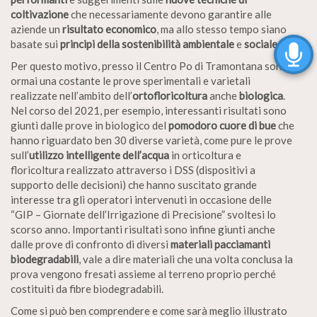
coltivazione
che necessariamente devono garantire alle
aziende un
risultato economico
, ma allo stesso tempo siano
basate sui
principi della sostenibilità ambientale
e
sociale
.
Per questo motivo, presso il Centro Po di Tramontana sono
ormai una costante le prove sperimentali e varietali
realizzate nell’ambito dell’
ortofloricoltura
anche
biologica
.
Nel corso del 2021, per esempio, interessanti risultati sono
giunti dalle prove in biologico del
pomodoro cuore di bue
che
hanno riguardato ben 30 diverse varietà, come pure le prove
sull’
utilizzo intelligente dell’acqua
in orticoltura e
floricoltura realizzato attraverso i DSS (dispositivi a
supporto delle decisioni) che hanno suscitato grande
interesse tra gli operatori intervenuti in occasione delle
“GIP – Giornate dell’Irrigazione di Precisione” svoltesi lo
scorso anno. Importanti risultati sono infine giunti anche
dalle prove di confronto di diversi
materiali pacciamanti
biodegradabili
, vale a dire materiali che una volta conclusa la
prova vengono fresati assieme al terreno proprio perché
costituiti da fibre biodegradabili.
Come si può ben comprendere e come sarà meglio illustrato