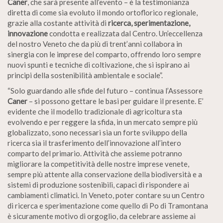
Caner
, che sarà presente all’evento – è la testimonianza
diretta di come sia evoluto il mondo ortoflorico regionale,
grazie alla costante attività di
ricerca, sperimentazione,
innovazione
condotta e realizzata dal Centro. Un’eccellenza
del nostro Veneto che da più di trent’anni collabora in
sinergia con le imprese del comparto, offrendo loro sempre
nuovi spunti e tecniche di coltivazione, che si ispirano ai
principi della sostenibilità ambientale e sociale”.
“Solo guardando alle sfide del futuro – continua l’Assessore
Caner
– si possono gettare le basi per guidare il presente. E’
evidente che il modello tradizionale di agricoltura sta
evolvendo e per reggere la sfida, in un mercato sempre più
globalizzato, sono necessari sia un forte sviluppo della
ricerca sia il trasferimento dell’innovazione all’intero
comparto del primario. Attività che assieme potranno
migliorare la competitività delle nostre imprese venete,
sempre più attente alla conservazione della biodiversità e a
sistemi di produzione sostenibili, capaci di rispondere ai
cambiamenti climatici. In Veneto, poter contare su un Centro
di ricerca e sperimentazione come quello di Po di Tramontana
è sicuramente motivo di orgoglio, da celebrare assieme ai