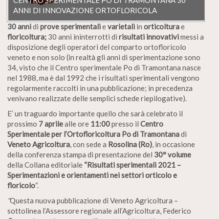
ANNI DI INNOVAZIONE ORTOFLORICOLA
30 anni
di
prove sperimentali
e
varietali
in
orticoltura
e
floricoltura;
30 anni ininterrotti di
risultati innovativi
messi a
disposizione degli operatori del comparto ortofloricolo
veneto e non solo (in realtà gli anni di sperimentazione sono
34, visto che il Centro sperimentale Po di Tramontana nasce
nel 1988, ma è dal 1992 che i risultati sperimentali vengono
regolarmente raccolti in una pubblicazione; in precedenza
venivano realizzate delle semplici schede riepilogative).
E’ un traguardo importante quello che sarà celebrato il
prossimo
7 aprile
alle ore
11:00
presso il
Centro
Sperimentale per l’Ortofloricoltura Po di Tramontana
di
Veneto Agricoltura
, con sede a
Rosolina (Ro)
, in occasione
della conferenza stampa di presentazione del
30° volume
della Collana editoriale
“Risultati sperimentali 2021 –
Sperimentazioni e orientamenti nei settori orticolo e
floricolo
“.
“
Questa nuova pubblicazione di Veneto Agricoltura –
sottolinea l’Assessore regionale all’Agricoltura, Federico