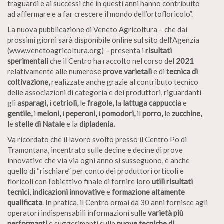
traguardi e ai successi che in questi anni hanno contribuito
ad affermare e a far crescere il mondo dell’ortofloricolo”.
La nuova pubblicazione di Veneto Agricoltura – che dai
prossimi giorni sarà disponibile online sul sito dell’Agenzia
(www.venetoagricoltura.org) – presenta i
risultati
sperimentali
che il Centro ha raccolto nel corso del
2021
relativamente alle numerose
prove varietali
e di
tecnica di
coltivazione,
realizzate anche grazie al contributo tecnico
delle associazioni di categoria e dei produttori, riguardanti
gli
asparagi,
i
cetrioli,
le
fragole,
la
lattuga cappuccia
e
gentile,
i
meloni,
i
peperoni,
i
pomodori,
il
porro,
le
zucchine,
le
stelle di Natale
e la
dipladenia.
Va ricordato che il lavoro svolto presso il Centro Po di
Tramontana, incentrato sulle decine e decine di prove
innovative che via via ogni anno si susseguono, è anche
quello di “rischiare” per conto dei produttori orticoli e
floricoli con l’obiettivo finale di fornire loro
utili risultati
tecnici
,
indicazioni innovative
e
formazione altamente
qualificata
. In pratica, il Centro ormai da 30 anni fornisce agli
operatori indispensabili informazioni sulle
varietà più
performanti
e suggerimenti sulle
nuove tecniche di