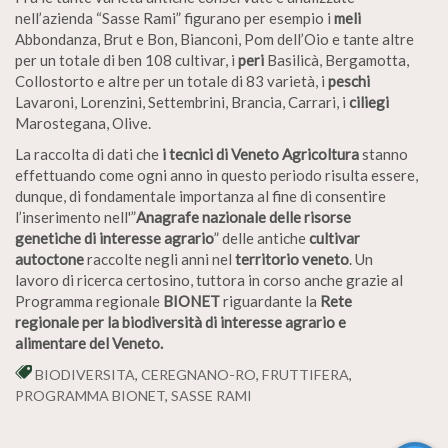
nell’azienda “Sasse Rami” figurano per esempio i
meli
Abbondanza, Brut e Bon, Bianconi, Pom dell’Oio e tante altre
per un totale di ben 108 cultivar, i
peri
Basilicà, Bergamotta,
Collostorto e altre per un totale di 83 varietà, i
peschi
Lavaroni, Lorenzini, Settembrini, Brancia, Carrari, i
ciliegi
Marostegana, Olive.
La raccolta di dati che
i tecnici di Veneto Agricoltura
stanno
effettuando come ogni anno in questo periodo risulta essere,
dunque, di fondamentale importanza al fine di consentire
l’inserimento nell'”
Anagrafe nazionale delle risorse
genetiche di interesse agrario
” delle antiche
cultivar
autoctone
raccolte negli anni nel
territorio veneto
. Un
lavoro di ricerca certosino, tuttora in corso anche grazie al
Programma regionale
BIONET
riguardante la
Rete
regionale per la biodiversità di interesse agrario e
alimentare del Veneto.
BIODIVERSITA
,
CEREGNANO-RO
,
FRUTTIFERA
,
PROGRAMMA BIONET
,
SASSE RAMI