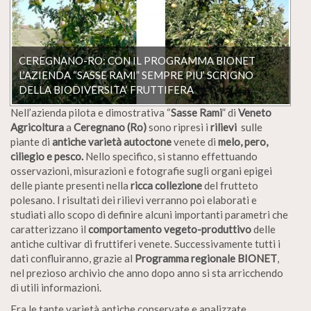
CEREGNANO-RO: CON IL PROGRAMMA BIONET
L’AZIENDA “SASSE RAMI” SEMPRE PIU’ SCRIGNO
DELLA BIODIVERSITA’ FRUTTIFERA
Nell’azienda pilota e dimostrativa “
Sasse Rami
” di
Veneto
Agricoltura
a
Ceregnano (Ro)
sono ripresi i
rilievi
sulle
piante di
antiche varietà autoctone
venete di
melo, pero,
ciliegio e pesco.
Nello specifico, si stanno effettuando
osservazioni, misurazioni e fotografie sugli organi epigei
delle piante presenti nella
ricca collezione
del frutteto
polesano. I risultati dei rilievi verranno poi elaborati e
studiati allo scopo di definire alcuni importanti parametri che
caratterizzano il
comportamento vegeto-produttivo
delle
antiche cultivar di fruttiferi venete. Successivamente tutti i
dati confluiranno, grazie al
Programma regionale
BIONET
,
nel prezioso archivio che anno dopo anno si sta arricchendo
di utili informazioni.
Fra le tante varietà antiche conservate e analizzate