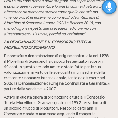
i cui i ritmi sono dettati dalle stagioni, non si possono fermare
e questo deve rappresentare la giusta chiave di lettura per
affrontare un momento storico come quello che stiamo
vivendo ora. Presenteremo con orgoglio le anteprime di
Morellino di Scansano Annata 2020 e Riserva 2018, con
meno fragore rispetto alle precedenti edizioni ma con
altrettanto entusiasmo e, perché no, ottimismo
“.
LA DENOMINAZIONE E IL CONSORZIO TUTELA
MORELLINO DI SCANSANO
Riconosciuto
denominazione di origine controllata nel 1978
,
il Morellino di Scansano ha da poco festeggiato i suoi primi
40 anni. In questo periodo molto è stato fatto per la sua
valorizzazione, in virtù delle sue qualità intrinseche e della
crescente rinomanza internazionale, tanto da ottenere
nel
2006 la Denominazione di Origine Controllata e Garantita
, a
partire dalla vendemmia 2007.
Attivo in questa opera di promozione e tutela il
Consorzio
Tutela Morellino di Scansano
, nato nel
1992
per volontà di
un piccolo gruppo di produttori. Nel corso degli anni il
Consorzio è andato man mano ampliando il comparto