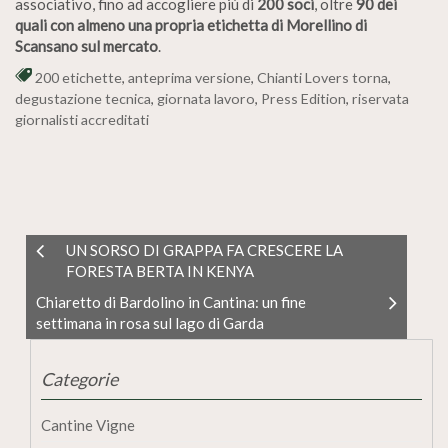
associativo, fino ad accogliere più di
200 soci
, oltre
90 dei
quali con almeno una propria etichetta di Morellino di
Scansano sul mercato
.
200 etichette
,
anteprima versione
,
Chianti Lovers torna
,
degustazione tecnica
,
giornata lavoro
,
Press Edition
,
riservata
giornalisti accreditati
UN SORSO DI GRAPPA FA CRESCERE LA
FORESTA BERTA IN KENYA
Chiaretto di Bardolino in Cantina: un fine
settimana in rosa sul lago di Garda
Categorie
Cantine Vigne