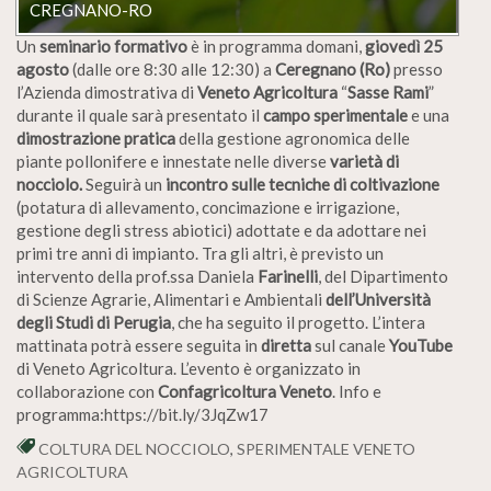
CREGNANO-RO
Un
seminario formativo
è in programma domani,
giovedì 25
agosto
(dalle ore 8:30 alle 12:30) a
Ceregnano (Ro)
presso
l’Azienda dimostrativa di
Veneto Agricoltura
“
Sasse Rami
”
durante il quale sarà presentato il
campo sperimentale
e una
dimostrazione pratica
della gestione agronomica delle
piante pollonifere e innestate nelle diverse
varietà di
nocciolo.
Seguirà un
incontro sulle tecniche di coltivazione
(potatura di allevamento, concimazione e irrigazione,
gestione degli stress abiotici) adottate e da adottare nei
primi tre anni di impianto. Tra gli altri, è previsto un
intervento della prof.ssa Daniela
Farinelli
, del Dipartimento
di Scienze Agrarie, Alimentari e Ambientali
dell’Università
degli Studi di Perugia
, che ha seguito il progetto. L’intera
mattinata potrà essere seguita in
diretta
sul canale
YouTube
di Veneto Agricoltura. L’evento è organizzato in
collaborazione con
Confagricoltura Veneto
. Info e
programma:https://bit.ly/3JqZw17
COLTURA DEL NOCCIOLO
,
SPERIMENTALE VENETO
AGRICOLTURA