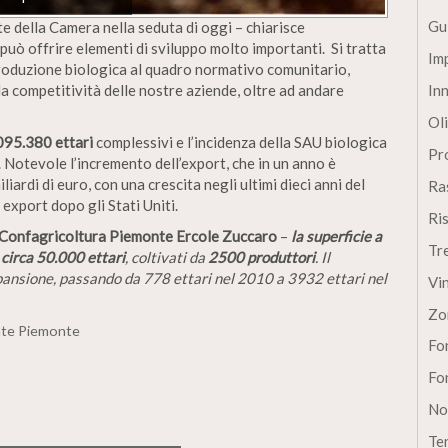
Gu
te della Camera nella seduta di oggi – chiarisce
può offrire elementi di sviluppo molto importanti. Si tratta
Im
produzione biologica al quadro normativo comunitario,
la competitività delle nostre aziende, oltre ad andare
In
Oli
.095.380 ettari
complessivi e l’incidenza della SAU biologica
Pro
 Notevole l’incremento dell’export, che in un anno è
rdi di euro, con una crescita negli ultimi dieci anni del
Ra
 export dopo gli Stati Uniti.
Ri
di Confagricoltura Piemonte Ercole Zuccaro
–
la superficie a
Tr
 circa 50.000 ettari
, coltivati da
2500 produttori
. Il
pansione, passando da 778 ettari nel 2010 a 3932 ettari nel
Vi
Zo
nte Piemonte
Fon
Fon
No
Te