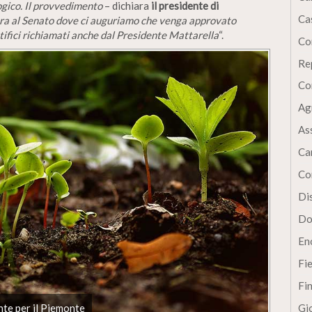
ogico. Il provvedimento
– dichiara
il presidente di
Cas
ra al Senato dove ci auguriamo che venga approvato
tifici richiamati anche dal Presidente Mattarella
“.
Co
Re
Co
Ag
As
Ca
Co
Dis
Do
En
Fi
Fi
nte per il Piemonte
Gi