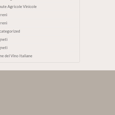
nute Agricole Vinicole
rreni
rreni
categorized
gneti
gneti
ne del Vino Italiane