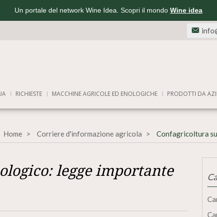
Un portale del network Wine Idea. Scopri il mondo
Wine idea
info
UA
RICHIESTE
MACCHINE AGRICOLE ED ENOLOGICHE
PRODOTTI DA AZI
Home
Corriere d'informazione agricola
Confagricoltura su
iologico: legge importante
Ca
Ca
Ca