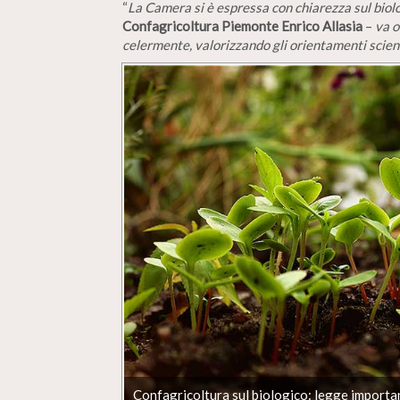
“
La Camera si è espressa con chiarezza sul biol
Confagricoltura Piemonte Enrico Allasia
–
va o
celermente, valorizzando gli orientamenti scien
Confagricoltura sul biologico: legge importa