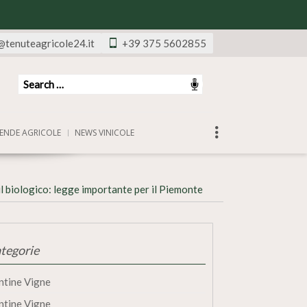
@tenuteagricole24.it
+39 375 5602855
ENDE AGRICOLE
NEWS VINICOLE
l biologico: legge importante per il Piemonte
tegorie
ntine Vigne
ntine Vigne