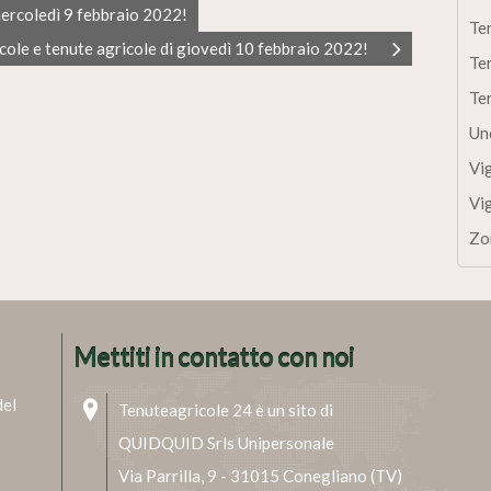
mercoledì 9 febbraio 2022!
Te
cole e tenute agricole di giovedì 10 febbraio 2022!
Te
Te
Un
Vi
Vi
Zo
Mettiti in contatto con noi
del
Tenuteagricole 24 è un sito di
QUIDQUID Srls Unipersonale
Via Parrilla, 9 - 31015 Conegliano (TV)