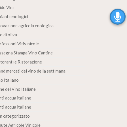
ide Vini
pianti enologici
novazione agricola enologica
o di oliva
fessioni Vitivinicole
ssegna Stampa Vino Cantine
storanti e Ristorazione
end mercati del vino della settimana
no Italiano
ne del Vino Italiane
ti acqua italiane
ti acqua italiane
n categorizzato
nute Agricole Vinicole