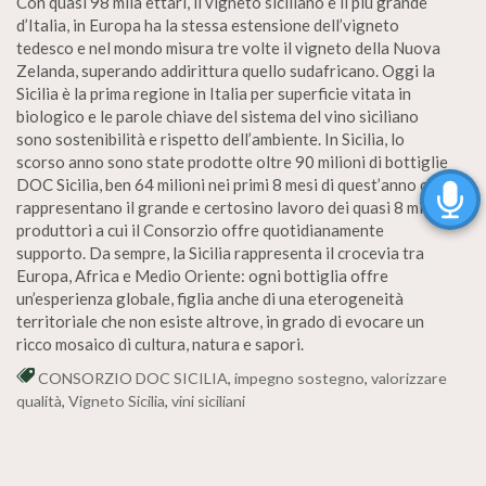
Con quasi 98 mila ettari, il vigneto siciliano è il più grande
d’Italia, in Europa ha la stessa estensione dell’vigneto
tedesco e nel mondo misura tre volte il vigneto della Nuova
Zelanda, superando addirittura quello sudafricano. Oggi la
Sicilia è la prima regione in Italia per superficie vitata in
biologico e le parole chiave del sistema del vino siciliano
sono sostenibilità e rispetto dell’ambiente. In Sicilia, lo
scorso anno sono state prodotte oltre 90 milioni di bottiglie
DOC Sicilia, ben 64 milioni nei primi 8 mesi di quest’anno che
rappresentano il grande e certosino lavoro dei quasi 8 mila
produttori a cui il Consorzio offre quotidianamente
supporto. Da sempre, la Sicilia rappresenta il crocevia tra
Europa, Africa e Medio Oriente: ogni bottiglia offre
un’esperienza globale, figlia anche di una eterogeneità
territoriale che non esiste altrove, in grado di evocare un
ricco mosaico di cultura, natura e sapori.
CONSORZIO DOC SICILIA
,
impegno sostegno
,
valorizzare
qualità
,
Vigneto Sicilia
,
vini siciliani