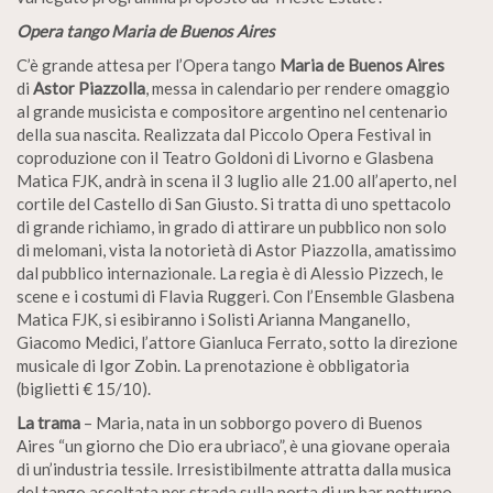
Opera tango Maria de Buenos Aires
C’è grande attesa per l’Opera tango
Maria de Buenos Aires
di
Astor Piazzolla
, messa in calendario per rendere omaggio
al grande musicista e compositore argentino nel centenario
della sua nascita. Realizzata dal Piccolo Opera Festival in
coproduzione con il Teatro Goldoni di Livorno e Glasbena
Matica FJK, andrà in scena il 3 luglio alle 21.00 all’aperto, nel
cortile del Castello di San Giusto. Si tratta di uno spettacolo
di grande richiamo, in grado di attirare un pubblico non solo
di melomani, vista la notorietà di Astor Piazzolla, amatissimo
dal pubblico internazionale. La regia è di Alessio Pizzech, le
scene e i costumi di Flavia Ruggeri. Con l’Ensemble Glasbena
Matica FJK, si esibiranno i Solisti Arianna Manganello,
Giacomo Medici, l’attore Gianluca Ferrato, sotto la direzione
musicale di Igor Zobin. La prenotazione è obbligatoria
(biglietti € 15/10).
La trama
– Maria, nata in un sobborgo povero di Buenos
Aires “un giorno che Dio era ubriaco”, è una giovane operaia
di un’industria tessile. Irresistibilmente attratta dalla musica
del tango ascoltata per strada sulla porta di un bar notturno,