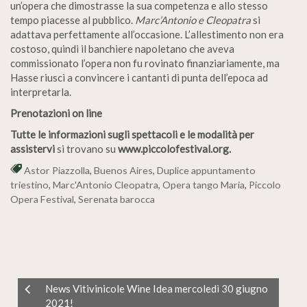
un’opera che dimostrasse la sua competenza e allo stesso
tempo piacesse al pubblico.
Marc’Antonio e Cleopatra
si
adattava perfettamente all’occasione. L’allestimento non era
costoso, quindi il banchiere napoletano che aveva
commissionato l’opera non fu rovinato finanziariamente, ma
Hasse riuscì a convincere i cantanti di punta dell’epoca ad
interpretarla.
Prenotazioni on line
Tutte le informazioni sugli spettacoli e le modalità per
assistervi
si trovano su
www.piccolofestival.org.
Astor Piazzolla
,
Buenos Aires
,
Duplice appuntamento
triestino
,
Marc'Antonio Cleopatra
,
Opera tango Maria
,
Piccolo
Opera Festival
,
Serenata barocca
News Vitivinicole Wine Idea mercoledì 30 giugno
2021!