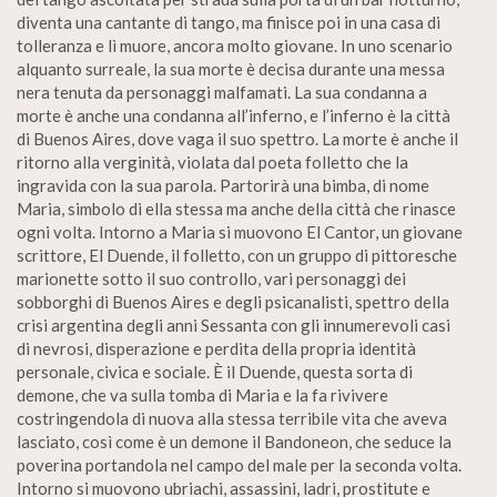
diventa una cantante di tango, ma finisce poi in una casa di
tolleranza e lì muore, ancora molto giovane. In uno scenario
alquanto surreale, la sua morte è decisa durante una messa
nera tenuta da personaggi malfamati. La sua condanna a
morte è anche una condanna all’inferno, e l’inferno è la città
di Buenos Aires, dove vaga il suo spettro. La morte è anche il
ritorno alla verginità, violata dal poeta folletto che la
ingravida con la sua parola. Partorirà una bimba, di nome
Maria, simbolo di ella stessa ma anche della città che rinasce
ogni volta. Intorno a Maria si muovono El Cantor, un giovane
scrittore, El Duende, il folletto, con un gruppo di pittoresche
marionette sotto il suo controllo, vari personaggi dei
sobborghi di Buenos Aires e degli psicanalisti, spettro della
crisi argentina degli anni Sessanta con gli innumerevoli casi
di nevrosi, disperazione e perdita della propria identità
personale, civica e sociale. È il Duende, questa sorta di
demone, che va sulla tomba di Maria e la fa rivivere
costringendola di nuova alla stessa terribile vita che aveva
lasciato, così come è un demone il Bandoneon, che seduce la
poverina portandola nel campo del male per la seconda volta.
Intorno si muovono ubriachi, assassini, ladri, prostitute e