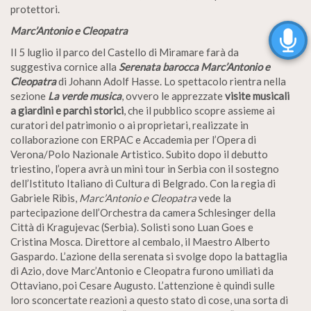
protettori.
Marc’Antonio e Cleopatra
Il 5 luglio il parco del Castello di Miramare farà da
suggestiva cornice alla
Serenata barocca Marc’Antonio e
Cleopatra
di Johann Adolf Hasse. Lo spettacolo rientra nella
sezione
La verde musica
, ovvero le apprezzate
visite musicali
a giardini e parchi storici
, che il pubblico scopre assieme ai
curatori del patrimonio o ai proprietari, realizzate in
collaborazione con ERPAC e Accademia per l’Opera di
Verona/Polo Nazionale Artistico. Subito dopo il debutto
triestino, l’opera avrà un mini tour in Serbia con il sostegno
dell’Istituto Italiano di Cultura di Belgrado. Con la regia di
Gabriele Ribis,
Marc’Antonio e Cleopatra
vede la
partecipazione dell’Orchestra da camera Schlesinger della
Città di Kragujevac (Serbia). Solisti sono Luan Goes e
Cristina Mosca. Direttore al cembalo, il Maestro Alberto
Gaspardo. L’azione della serenata si svolge dopo la battaglia
di Azio, dove Marc’Antonio e Cleopatra furono umiliati da
Ottaviano, poi Cesare Augusto. L’attenzione è quindi sulle
loro sconcertate reazioni a questo stato di cose, una sorta di