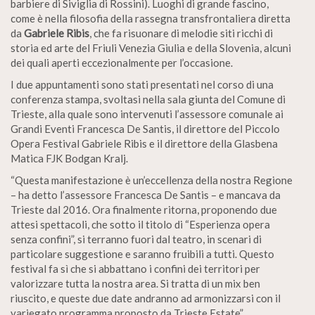
barbiere di Siviglia di Rossini). Luoghi di grande fascino,
come è nella filosofia della rassegna transfrontaliera diretta
da
Gabriele Ribis
, che fa risuonare di melodie siti ricchi di
storia ed arte del Friuli Venezia Giulia e della Slovenia, alcuni
dei quali aperti eccezionalmente per l’occasione.
I due appuntamenti sono stati presentati nel corso di una
conferenza stampa, svoltasi nella sala giunta del Comune di
Trieste, alla quale sono intervenuti l’assessore comunale ai
Grandi Eventi Francesca De Santis, il direttore del Piccolo
Opera Festival Gabriele Ribis e il direttore della Glasbena
Matica FJK Bodgan Kralj.
“Questa manifestazione è un’eccellenza della nostra Regione
– ha detto l’assessore Francesca De Santis – e mancava da
Trieste dal 2016. Ora finalmente ritorna, proponendo due
attesi spettacoli, che sotto il titolo di “Esperienza opera
senza confini”, si terranno fuori dal teatro, in scenari di
particolare suggestione e saranno fruibili a tutti. Questo
festival fa sì che si abbattano i confini dei territori per
valorizzare tutta la nostra area. Si tratta di un mix ben
riuscito, e queste due date andranno ad armonizzarsi con il
variegato programma proposto da Trieste Estate”.