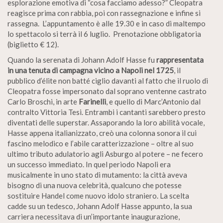
esplorazione emotiva di “cosa facciamo adesso?” Cleopatra
reagisce prima con rabbia, poi con rassegnazione e infine si
rassegna. L’appuntamento è alle 19.30 e in caso di maltempo
lo spettacolo si terrà il 6 luglio. Prenotazione obbligatoria
(biglietto € 12).
Quando la serenata di Johann Adolf Hasse fu
rappresentata
in una tenuta di campagna vicino a Napoli nel 1725
, il
pubblico d’élite non batté ciglio davanti al fatto che il ruolo di
Cleopatra fosse impersonato dal soprano ventenne castrato
Carlo Broschi, in arte
Farinelli
, e quello di Marc’Antonio dal
contralto Vittoria Tesi. Entrambi i cantanti sarebbero presto
diventati delle superstar. Assaporando la loro abilità vocale,
Hasse appena italianizzato, creò una colonna sonora il cui
fascino melodico e l’abile caratterizzazione – oltre al suo
ultimo tributo adulatorio agli Asburgo al potere – ne fecero
un successo immediato. In quel periodo Napoli era
musicalmente in uno stato di mutamento: la città aveva
bisogno di una nuova celebrità, qualcuno che potesse
sostituire Handel come nuovo idolo straniero. La scelta
cadde su un tedesco, Johann Adolf Hasse appunto, la sua
carriera necessitava di un’importante inaugurazione,