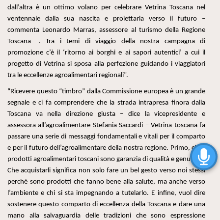
dall’altra è un ottimo volano per celebrare Vetrina Toscana nel
ventennale dalla sua nascita e proiettarla verso il futuro –
commenta Leonardo Marras, assessore al turismo della Regione
Toscana -. Tra i temi di viaggio della nostra campagna di
promozione c’è il ‘ritorno ai borghi e ai sapori autentici’ a cui il
progetto di Vetrina si sposa alla perfezione guidando i viaggiatori
tra le eccellenze agroalimentari regionali”.
“Ricevere questo “timbro” dalla Commissione europea è un grande
segnale e ci fa comprendere che la strada intrapresa finora dalla
Toscana va nella direzione giusta – dice la vicepresidente e
assessora all’agroalimentare Stefania Saccardi – Vetrina toscana fa
passare una serie di messaggi fondamentali e vitali per il comparto
e per il futuro dell’agroalimentare della nostra regione. Primo, che i
prodotti agroalimentari toscani sono garanzia di qualità e genuinità.
Che acquistarli significa non solo fare un bel gesto verso noi stessi
perché sono prodotti che fanno bene alla salute, ma anche verso
l’ambiente e chi si sta impegnando a tutelarlo. E infine, vuol dire
sostenere questo comparto di eccellenza della Toscana e dare una
mano alla salvaguardia delle tradizioni che sono espressione