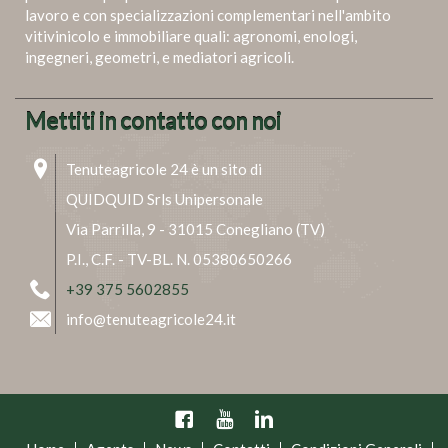
lavoro e con specializzazioni complementari nell'ambito
vitivinicolo e immobiliare quali: agronomi, enologi,
ingegneri, geometri, e mediatori agricoli.
Mettiti in contatto con noi
Tenuteagricole 24 è un sito di
QUIDQUID Srls Unipersonale
Via Parrilla, 9 - 31015 Conegliano (TV)
P.I., C.F. - TV-BL. N. 05380650266
+39 375 5602855
info@tenuteagricole24.it