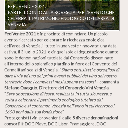
FEEL VENICE 2021:
PARTE IL CONTO ALLA ROVESCIA PER L’EVENTO CHE
CELEBRA IL PATRIMONIO ENOLOGICO DELL’AREA DI
VENEZIA
FeelVenice 2021
è in procinto di cominciare. Un piccolo
evento ricercato per celebrare la ricchezza enologica
dell’area di Venezia, il tutto in una veste rinnovata: una data
estiva, il 3 luglio 2021, e cinque isole di degustazione quante
sono le denominazioni tutelate dal Consorzio disseminate
all’interno dello splendido giardino in fiore del Convento dei
Carmelitani scalzi di Venezia. “
Siamo entusiasti e orgogliosi di
dare il via ad uno dei primi eventi pubblici del vino del nostro
territorio dopo i complessi mesi appena trascorsi
– commenta
Stefano Quaggio, Direttore del Consorzio Vini Venezia
.
“
Sarà un’occasione di festa, realizzata in tutta sicurezza, e
volta a celebrare il patrimonio enologico tutelato dal
Consorzio e al contempo Venezia nell’anno in cui ricorrono i
1600 anni dalla sua fondazione
“.
Protagonisti i vini provenienti dalle
5 diverse denominazioni
consortili
: DOC Piave, DOC Lison Pramaggiore, DOC