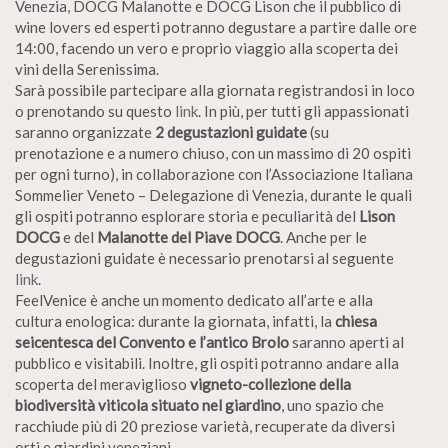
Venezia, DOCG Malanotte e DOCG Lison che il pubblico di
wine lovers ed esperti potranno degustare a partire dalle ore
14:00, facendo un vero e proprio viaggio alla scoperta dei
vini della Serenissima.
Sarà possibile partecipare alla giornata registrandosi in loco
o prenotando su questo
link
. In più, per tutti gli appassionati
saranno organizzate
2 degustazioni guidate
(su
prenotazione e a numero chiuso, con un massimo di 20 ospiti
per ogni turno), in collaborazione con l’Associazione Italiana
Sommelier Veneto – Delegazione di Venezia, durante le quali
gli ospiti potranno esplorare storia e peculiarità del
Lison
DOCG
e del
Malanotte del Piave DOCG
. Anche per le
degustazioni guidate è necessario prenotarsi al seguente
link
.
FeelVenice è anche un momento dedicato all’arte e alla
cultura enologica: durante la giornata, infatti, la
chiesa
seicentesca del Convento e l’antico Brolo
saranno aperti al
pubblico e visitabili. Inoltre, gli ospiti potranno andare alla
scoperta del meraviglioso
vigneto-collezione della
biodiversità viticola situato nel giardino
, uno spazio che
racchiude più di 20 preziose varietà, recuperate da diversi
orti e giardini veneziani.