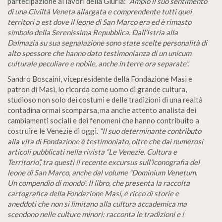
partecipazione ai lavori della Giuria:
“Ampio il suo sentimento
di una Civiltà Veneta allargata e comprendente tutti quei
territori a est dove il leone di San Marco era ed è rimasto
simbolo della Serenissima Repubblica. Dall’Istria alla
Dalmazia su sua segnalazione sono state scelte personalità di
alto spessore che hanno dato testimonianza di un unicum
culturale peculiare e nobile, anche in terre ora separate”.
Sandro Boscaini, vicepresidente della Fondazione Masi e
patron di Masi, lo ricorda come uomo di grande cultura,
studioso non solo dei costumi e delle tradizioni di una realtà
contadina ormai scomparsa, ma anche attento analista dei
cambiamenti sociali e dei fenomeni che hanno contribuito a
costruire le Venezie di oggi.
“Il suo determinante contributo
alla vita di Fondazione è testimoniato, oltre che dai numerosi
articoli pubblicati nella rivista “Le Venezie. Cultura e
Territorio”, tra questi il recente excursus sull’iconografia del
leone di San Marco, anche dal volume “Dominium Venetum.
Un compendio di mondo”. Il libro, che presenta la raccolta
cartografica della Fondazione Masi, è ricco di storie e
aneddoti che non si limitano alla cultura accademica ma
scendono nelle culture minori: racconta le tradizioni e i