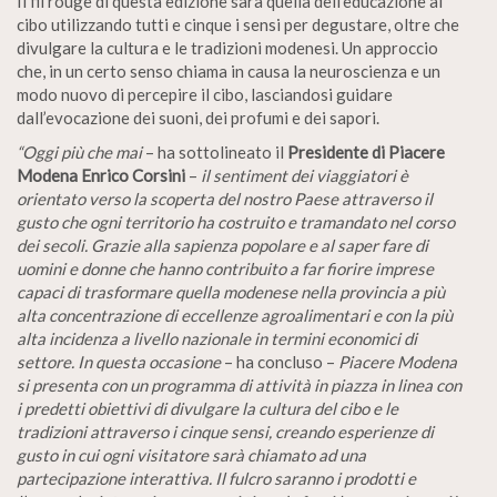
Il fil rouge di questa edizione sarà quella dell’educazione al
cibo utilizzando tutti e cinque i sensi per degustare, oltre che
divulgare la cultura e le tradizioni modenesi. Un approccio
che, in un certo senso chiama in causa la neuroscienza e un
modo nuovo di percepire il cibo, lasciandosi guidare
dall’evocazione dei suoni, dei profumi e dei sapori.
“Oggi più che mai
– ha sottolineato il
Presidente di Piacere
Modena Enrico Corsini
–
il sentiment dei viaggiatori è
orientato verso la scoperta del nostro Paese attraverso il
gusto che ogni territorio ha costruito e tramandato nel corso
dei secoli. Grazie alla sapienza popolare e al saper fare di
uomini e donne che hanno contribuito a far fiorire imprese
capaci di trasformare quella modenese nella provincia a più
alta concentrazione di eccellenze agroalimentari e con la più
alta incidenza a livello nazionale in termini economici di
settore. In questa occasione
– ha concluso –
Piacere Modena
si presenta con un programma di attività in piazza in linea con
i predetti obiettivi di divulgare la cultura del cibo e le
tradizioni attraverso i cinque sensi, creando esperienze di
gusto in cui ogni visitatore sarà chiamato ad una
partecipazione interattiva. Il fulcro saranno i prodotti e