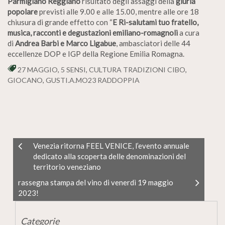
Parmigiano Reggiano
risultato degli assaggi della
giuria
popolare
previsti alle 9.00 e alle 15.00, mentre alle ore 18
chiusura di grande effetto con “
E Ri-salutami tuo fratello,
musica, racconti e degustazioni emiliano-romagnoli
a cura
di
Andrea Barbi e Marco Ligabue
, ambasciatori delle 44
eccellenze DOP e IGP della Regione Emilia Romagna.
27 MAGGIO
,
5 SENSI
,
CULTURA TRADIZIONI CIBO
,
GIOCANO
,
GUSTI.A.MO23 RADDOPPIA
Venezia ritorna FEEL VENICE, l’evento annuale
dedicato alla scoperta delle denominazioni del
territorio veneziano
rassegna stampa del vino di venerdì 19 maggio
2023!
Categorie