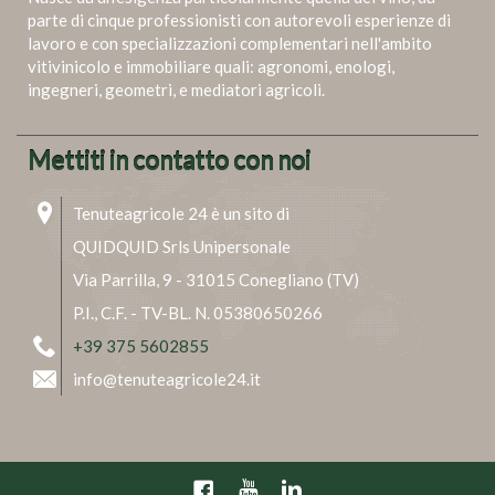
parte di cinque professionisti con autorevoli esperienze di
lavoro e con specializzazioni complementari nell'ambito
vitivinicolo e immobiliare quali: agronomi, enologi,
ingegneri, geometri, e mediatori agricoli.
Mettiti in contatto con noi
Tenuteagricole 24 è un sito di
QUIDQUID Srls Unipersonale
Via Parrilla, 9 - 31015 Conegliano (TV)
P.I., C.F. - TV-BL. N. 05380650266
+39 375 5602855
info@tenuteagricole24.it