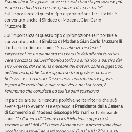
l’uomo che interagisce con essi tirando fuori la percezione più
intima che ha del cibo come qualcosa di ancestrale”.
Sull’importanza di questo tipo di promozione territoriale è
convenuto anche il Sindaco di Modena, Gian Carlo
Muzzarelli:
Sull’importanza di questo tipo di promozione territoriale è
convenuto anche il
Sindaco di Modena
Gian Carlo Muzzarelli
che ha sottolineato come “
le eccellenze modenesi
rappresentino un elemento trasversale dell’offerta turistica
caratterizzata dal patrimonio storico e artistico, a partire dal
sito Unesco, dal sistema museale dei motori, dalle suggestioni
del belcanto, dalle tante opportunità di godere natura e
bellezza del territorio: l’esperienza emozionale del gusto,
legata alle tradizioni e alle radici della nostra terra, è
l’elemento che completa ed esalta ogni soggiorno
”.
In particolare sulle ricadute positive nel territorio che può
avere questo evento si è espresso il
Presidente della Camera
di Commercio di Modena Giuseppe Molinari
, sottolineando
come
“la Camera di Commercio di Modena supporta da
sempre le attività di Piacere Modena per la promozione delle
eccellenze agroalimentari modenesi. Gusti.a.Mo23 è tra gli