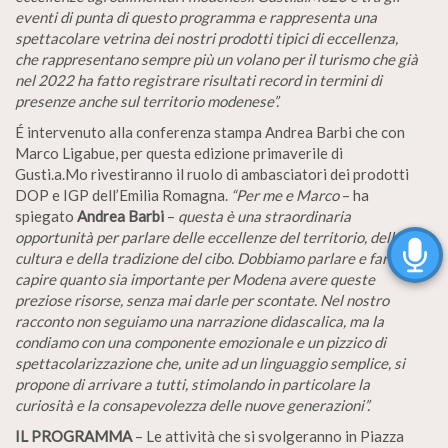
eventi di punta di questo programma e rappresenta una
spettacolare vetrina dei nostri prodotti tipici di eccellenza,
che rappresentano sempre più un volano per il turismo che già
nel 2022 ha fatto registrare risultati record in termini di
presenze anche sul territorio modenese”.
É intervenuto alla conferenza stampa Andrea Barbi che con
Marco Ligabue, per questa edizione primaverile di
Gusti.a.Mo rivestiranno il ruolo di ambasciatori dei prodotti
DOP e IGP dell’Emilia Romagna.
“Per me e Marco
– ha
spiegato
Andrea Barbi
–
questa è una straordinaria
opportunità per parlare delle eccellenze del territorio, della
cultura e della tradizione del cibo. Dobbiamo parlare e far
capire quanto sia importante per Modena avere queste
preziose risorse, senza mai darle per scontate. Nel nostro
racconto non seguiamo una narrazione didascalica, ma la
condiamo con una componente emozionale e un pizzico di
spettacolarizzazione che, unite ad un linguaggio semplice, si
propone di arrivare a tutti, stimolando in particolare la
curiosità e la consapevolezza delle nuove generazioni”.
IL PROGRAMMA
– Le attività che si svolgeranno in Piazza