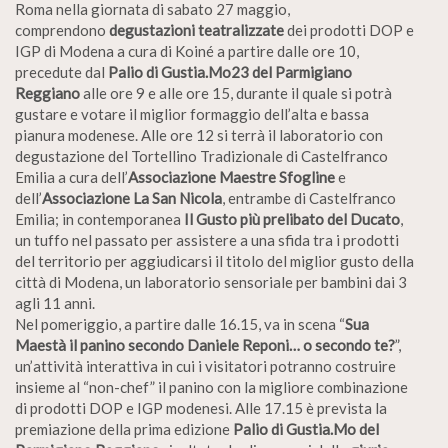
Roma nella giornata di sabato 27 maggio,
comprendono
degustazioni teatralizzate
dei prodotti DOP e
IGP di Modena a cura di Koiné a partire dalle ore 10,
precedute dal
Palio di Gustia.Mo23 del Parmigiano
Reggiano
alle ore 9 e alle ore 15, durante il quale si potrà
gustare e votare il miglior formaggio dell’alta e bassa
pianura modenese. Alle ore 12 si terrà il laboratorio con
degustazione del Tortellino Tradizionale di Castelfranco
Emilia a cura dell’
Associazione Maestre Sfogline
e
dell’
Associazione La San Nicola
, entrambe di Castelfranco
Emilia; in contemporanea
Il Gusto più prelibato del Ducato
,
un tuffo nel passato per assistere a una sfida tra i prodotti
del territorio per aggiudicarsi il titolo del miglior gusto della
città di Modena, un laboratorio sensoriale per bambini dai 3
agli 11 anni.
Nel pomeriggio, a partire dalle 16.15, va in scena “
Sua
Maestà il panino secondo Daniele Reponi… o secondo te?
”,
un’attività interattiva in cui i visitatori potranno costruire
insieme al “non-chef” il panino con la migliore combinazione
di prodotti DOP e IGP modenesi. Alle 17.15 è prevista la
premiazione della prima edizione
Palio di
Gustia.Mo
del