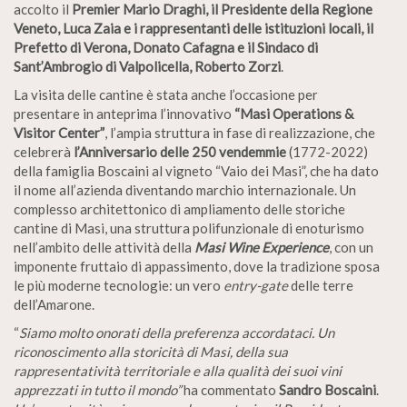
accolto il
Premier Mario Draghi, il Presidente della Regione
Veneto, Luca Zaia e i rappresentanti delle istituzioni locali, il
Prefetto di Verona, Donato Cafagna e il Sindaco di
Sant’Ambrogio di Valpolicella, Roberto Zorzi
.
La visita delle cantine è stata anche l’occasione per
presentare in anteprima l’innovativo
“Masi Operations &
Visitor Center”
, l’ampia struttura in fase di realizzazione, che
celebrerà
l’Anniversario delle 250 vendemmie
(1772-2022)
della famiglia Boscaini al vigneto “Vaio dei Masi”, che ha dato
il nome all’azienda diventando marchio internazionale. Un
complesso architettonico di ampliamento delle storiche
cantine di Masi, una struttura polifunzionale di enoturismo
nell’ambito delle attività della
Masi Wine Experience
, con un
imponente fruttaio di appassimento, dove la tradizione sposa
le più moderne tecnologie: un vero
entry-gate
delle terre
dell’Amarone.
“
Siamo molto onorati della preferenza accordataci. Un
riconoscimento alla storicità di Masi, della sua
rappresentatività territoriale e alla qualità dei suoi vini
apprezzati in tutto il mondo”
ha commentato
Sandro Boscaini
.