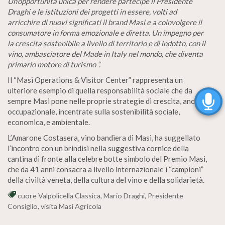
Un’opportunità unica per rendere partecipe il Presidente
Draghi e le istituzioni dei progetti in essere, volti ad
arricchire di nuovi significati il brand Masi e a coinvolgere il
consumatore in forma emozionale e diretta. Un impegno per
la crescita sostenibile a livello di territorio e di indotto, con il
vino, ambasciatore del Made in Italy nel mondo, che diventa
primario motore di turismo “.
Il “Masi Operations & Visitor Center” rappresenta un
ulteriore esempio di quella responsabilità sociale che da
sempre Masi pone nelle proprie strategie di crescita, anche
occupazionale, incentrate sulla sostenibilità sociale,
economica, e ambientale.
L’Amarone Costasera, vino bandiera di Masi, ha suggellato
l’incontro con un brindisi nella suggestiva cornice della
cantina di fronte alla celebre botte simbolo del Premio Masi,
che da 41 anni consacra a livello internazionale i “campioni”
della civiltà veneta, della cultura del vino e della solidarietà.
cuore Valpolicella Classica
,
Mario Draghi
,
Presidente
Consiglio
,
visita Masi Agricola