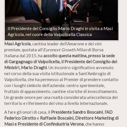
Il Presidente del Consiglio Mario Draghi in visita a Masi
Agricola, nel cuore della Valpolicella Classica
Masi Agricola
, cantina leader dell’Amarone e dei vini
premium, quotata all’
Euronext Growth Milan
di Borsa
Italiana dal 2015, ha
accolto questa mattina, presso la sede
di Gargagnago di Valpolicella, il Presidente del Consiglio dei
Ministri, Mario Draghi
. Un incontro significativo avvenuto
nel corso della sua visita istituzionale a Sant’Ambrogio di
Valpolicella, che ha permesso al Premier di prendere contatto
con i luoghi simbolo dell’azienda: centro sperimentale,
fruttaio di appassimento, cantine storiche di invecchiamento.
Un grande onore per una realtà considerata un’eccellenza del
territorio e riferimento del vino a livello internazionale.
A fare gli onori di casa, il
Presidente Sandro Boscaini
,
l’AD
Federico Girotto
e
Raffaele Boscaini, Direttore Marketing di
Masi e Presidente di Confindustria Verona
, che hanno