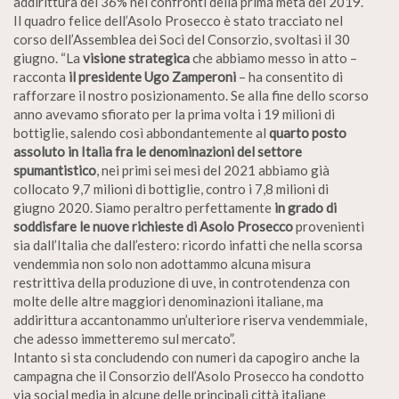
addirittura del 36% nei confronti della prima metà del 2019.
Il quadro felice dell’Asolo Prosecco è stato tracciato nel
corso dell’Assemblea dei Soci del Consorzio, svoltasi il 30
giugno. “La
visione strategica
che abbiamo messo in atto –
racconta
il presidente Ugo Zamperoni
– ha consentito di
rafforzare il nostro posizionamento. Se alla fine dello scorso
anno avevamo sfiorato per la prima volta i 19 milioni di
bottiglie, salendo così abbondantemente al
quarto posto
assoluto in Italia fra le denominazioni del settore
spumantistico
, nei primi sei mesi del 2021 abbiamo già
collocato 9,7 milioni di bottiglie, contro i 7,8 milioni di
giugno 2020. Siamo peraltro perfettamente
in grado di
soddisfare le nuove richieste di Asolo Prosecco
provenienti
sia dall’Italia che dall’estero: ricordo infatti che nella scorsa
vendemmia non solo non adottammo alcuna misura
restrittiva della produzione di uve, in controtendenza con
molte delle altre maggiori denominazioni italiane, ma
addirittura accantonammo un’ulteriore riserva vendemmiale,
che adesso immetteremo sul mercato”.
Intanto si sta concludendo con numeri da capogiro anche la
campagna che il Consorzio dell’Asolo Prosecco ha condotto
via social media in alcune delle principali città italiane