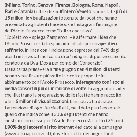
(
Milano, Torino, Genova, Firenze, Bologna, Roma, Napoli,
Bari e Catania
) oltre che nell’
intero Veneto
: sono state
più di
15 milioni le visualizzazioni
ottenute dai post che hanno
presentato agli utenti Facebook e Instagram l’immagine
dell’Asolo Prosecco come “l’altro aperitivo”.
“L’obiettivo – spiega Zamperoni – è affermare l’idea che
l’Asolo Prosecco sia lo spumante ideale per un
aperitivo
raffinato
, in linea con l’indicazione espressa dal 74% degli
utenti intervistati nel corso di un’indagine di posizionamento
condotta da Bva-Doxa per conto del Consorzio”.
Dalla tarda primavera a fine giugno ben
4 milioni di utenti
hanno visualizzato più volte le ricette proposte in
abbinamento con l’Asolo Prosecco,
interagendo con i social
media consortili più di un milione di volte
. In aggiunta, i video
che illustrano la preparazione delle ricette hanno raccolto
oltre
5 milioni di visualizzazioni
. L’iniziativa ha destato
l’attenzione di ogni fascia di età, ma il dato più rilevante è
quello che indica come il 30% degli utenti che hanno
mostrato interesse per l’Asolo Prosecco sia sotto i 35 anni.
L’80% degli accessi al sito internet
dedicato alla campagna
(www.altroaperitivo.it), dove le ricette dei finger food