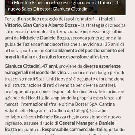
La Montina Franciacorta cresce guardando al futuro – Il
nuovo Sales Director: Gianluca Cittadini
Forte di un solido retaggio dei suoi fondatori –
i fratelli
Vittorio, Gian Carlo e Alberto Bozza
– la strategia di crescita
sui mercati nazionale ed internazionale impressa negli ultimi
anni da
Michele e Daniele Bozza
, seconda generazione alla
guida dell’azienda franciacortina che si avvicina ai 35 anni di
attività, punta ad un
consolidamento del posizionamento del
brand in Italia
e ad
un’ulteriore espansione all’estero
.
Gianluca Cittadini, 47 anni,
proviene da
diverse esperienze
manageriali nel mondo del vino
: a partire da un lungo periodo
trascorso negli Stati Uniti (dove si è occupato di promozione
e di strutturazione di reti di vendita per diverse cantine),
proseguendo poi come responsabile commerciale in primarie
aziende del Nord Italia, ampliando la propria esperienza sui
mercati internazionali (fra le ultime Botter SpA, Cantina
Valpolicella Negrar e la Collina dei Ciliegi). Cittadini
collaborerà con
Michele Bozza
che, in occasione del nuovo
ingresso, assume il ruolo di
General Manager
e
Daniele
Bozza
in qualità di
Responsabile commerciale Italia
, andando