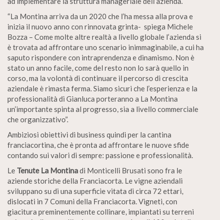
ad implementare la struttura manageriale dell’azienda.
“La Montina arriva da un 2020 che l’ha messa alla prova e
inizia il nuovo anno con rinnovata grinta- spiega Michele
Bozza – Come molte altre realtà a livello globale l’azienda si
è trovata ad affrontare uno scenario inimmaginabile, a cui ha
saputo rispondere con intraprendenza e dinamismo. Non è
stato un anno facile, come del resto non lo sarà quello in
corso, ma la volontà di continuare il percorso di crescita
aziendale è rimasta ferma. Siamo sicuri che l’esperienza e la
professionalità di Gianluca porteranno a La Montina
un’importante spinta al progresso, sia a livello commerciale
che organizzativo”.
Ambiziosi obiettivi di business quindi per la cantina
franciacortina, che è pronta ad affrontare le nuove sfide
contando sui valori di sempre: passione e professionalità.
Le
Tenute La Montina
di Monticelli Brusati sono fra le
aziende storiche della Franciacorta. Le vigne aziendali
sviluppano su di una superficie vitata di circa 72 ettari,
dislocati in 7 Comuni della Franciacorta. Vigneti, con
giacitura preminentemente collinare, impiantati su terreni