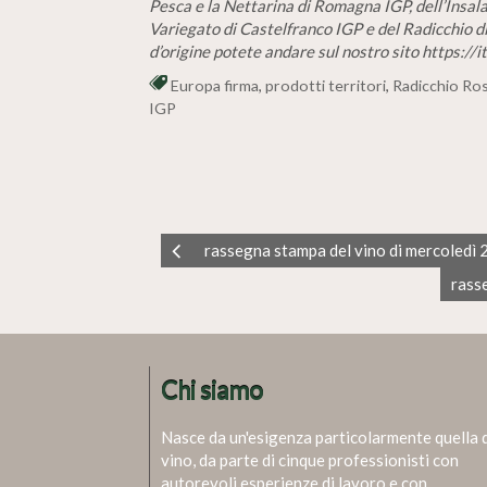
Pesca e la Nettarina di Romagna IGP, dell’Insala
Variegato di Castelfranco IGP e del Radicchio di 
d’origine potete andare sul nostro sito https://i
Europa firma
,
prodotti territori
,
Radicchio Ro
IGP
rassegna stampa del vino di mercoledì
rass
Chi siamo
Nasce da un'esigenza particolarmente quella 
vino, da parte di cinque professionisti con
autorevoli esperienze di lavoro e con