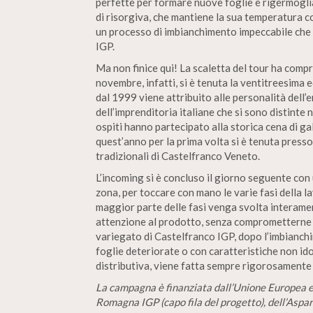
perfette per formare nuove foglie e rigermoglia
di risorgiva, che mantiene la sua temperatura 
un processo di imbianchimento impeccabile che d
IGP.
Ma non finice qui! La scaletta del tour ha comp
novembre, infatti, si è tenuta la ventitreesima
dal 1999 viene attribuito alle personalità dell’
dell’imprenditoria italiane che si sono distinte 
ospiti hanno partecipato alla storica cena di ga
quest’anno per la prima volta si è tenuta presso 
tradizionali di Castelfranco Veneto.
L’incoming si è concluso il giorno seguente con 
zona, per toccare con mano le varie fasi della l
maggior parte delle fasi venga svolta interame
attenzione al prodotto, senza comprometterne gl
variegato di Castelfranco IGP, dopo l’imbianchim
foglie deteriorate o con caratteristiche non ido
distributiva, viene fatta sempre rigorosamente
La campagna è finanziata dall’Unione Europea e p
Romagna IGP (capo fila del progetto), dell’Aspara