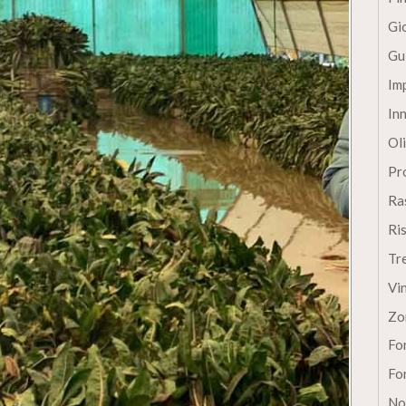
Gi
Gu
Im
In
Oli
Pro
Ra
Ri
Tr
Vi
Zo
Fon
Fon
No