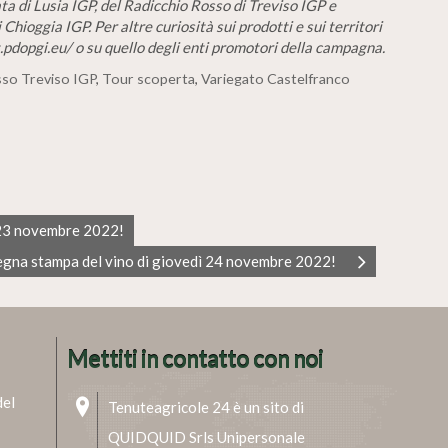
ta di Lusia IGP, del Radicchio Rosso di Treviso IGP e
Chioggia IGP. Per altre curiosità sui prodotti e sui territori
t.pdopgi.eu/
o su quello degli enti promotori della campagna.
sso Treviso IGP
,
Tour scoperta
,
Variegato Castelfranco
 23 novembre 2022!
egna stampa del vino di giovedì 24 novembre 2022!
Mettiti in contatto con noi
del
Tenuteagricole 24 è un sito di
QUIDQUID Srls Unipersonale