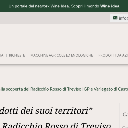
Un portale del network Wine Idea. Scopri il mondo
Wine idea
info
UA
RICHIESTE
MACCHINE AGRICOLE ED ENOLOGICHE
PRODOTTI DA AZI
r alla scoperta del Radicchio Rosso di Treviso IGP e Variegato di Cas
otti dei suoi territori”
Ca
l Radicchio Rosso di Treviso
Ca