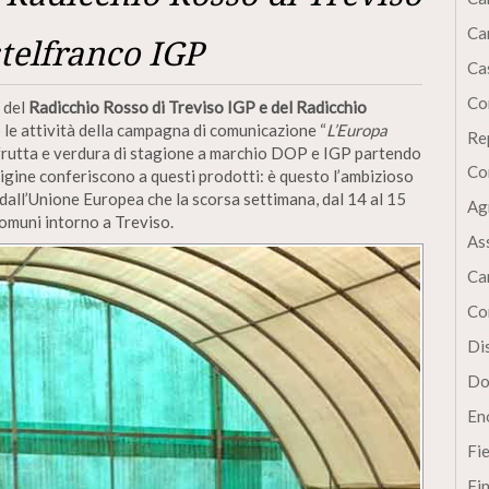
Ca
stelfranco IGP
Cas
Co
e del
Radicchio Rosso di Treviso IGP e del Radicchio
o le attività della campagna di comunicazione “
L’Europa
Re
 frutta e verdura di stagione a marchio DOP e IGP partendo
Co
origine conferiscono a questi prodotti: è questo l’ambizioso
 dall’Unione Europea che la scorsa settimana, dal 14 al 15
Ag
omuni intorno a Treviso.
As
Ca
Co
Dis
Do
En
Fi
Fi