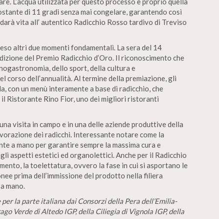
re. L’acqua utilizzata per questo processo è proprio quella
costante di 11 gradi senza mai congelare, garantendo così
arà vita all’ autentico Radicchio Rosso tardivo di Treviso
reso altri due momenti fondamentali. La sera del 14
 edizione del Premio Radicchio d’Oro. Il riconoscimento che
enogastronomia, dello sport, della cultura e
nel corso dell’annualità. Al termine della premiazione, gli
la, con un menù interamente a base di radicchio, che
il Ristorante Rino Fior, uno dei migliori ristoranti
una visita in campo e in una delle aziende produttive della
avorazione dei radicchi. Interessante notare come la
nte a mano per garantire sempre la massima cura e
i aspetti estetici ed organolettici. Anche per il Radicchio
ento, la toelettatura, ovvero la fase in cui si asportano le
nee prima dell’immissione del prodotto nella filiera
 a mano.
er la parte italiana dai Consorzi della Pera dell’Emilia-
go Verde di Altedo IGP, della Ciliegia di Vignola IGP, della