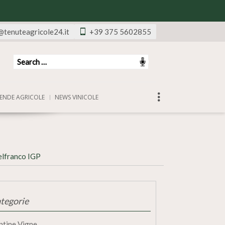
@tenuteagricole24.it
+39 375 5602855
ENDE AGRICOLE
NEWS VINICOLE
telfranco IGP
tegorie
ntine Vigne