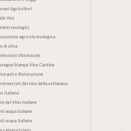
ovani Agricoltori
ide Vini
pianti enologici
novazione agricola enologica
o di oliva
fessioni Vitivinicole
ssegna Stampa Vino Cantine
storanti e Ristorazione
end mercati del vino della settimana
no Italiano
ne del Vino Italiane
ti acqua italiane
ti acqua italiane
n categorizzato