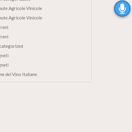
nute Agricole Vinicole
nute Agricole Vinicole
rreni
rreni
categorized
gneti
gneti
ne del Vino Italiane