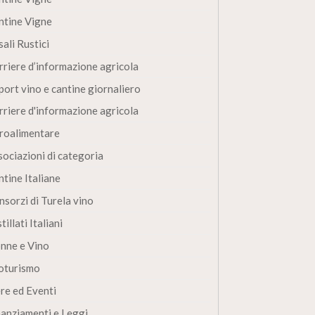
ntine Vigne
ali Rustici
rriere d’informazione agricola
port vino e cantine giornaliero
rriere d'informazione agricola
roalimentare
sociazioni di categoria
ntine Italiane
nsorzi di Turela vino
tillati Italiani
nne e Vino
oturismo
ere ed Eventi
nanziamenti e Leggi