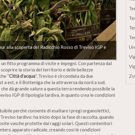
Te
Te
Te
Te
 Tour alla scoperta del Radicchio Rosso di Treviso IGP e
Un
Vi
in un fitto programma di visite e impegni. Con partenza dal
Vi
 scoprire la storia del territorio e delle bellezze
che “
Città d’acqua
“, Treviso è circondata da due
Zo
est a est, e il Botteniga che la attraversa da nord a sud.
ciò che dà grande valore a questa terra rendendo possibile la
viso IGP di tipologia tardiva, in quanto crea le condizioni
ibile perché consente di esaltare i pregi organolettici,
Treviso tardivo: ha inizio dopo la fase di raccolta, quando
osite vasche protette dai raggi solari. Questi contenitori
intero apparato radicale, creando così le condizioni