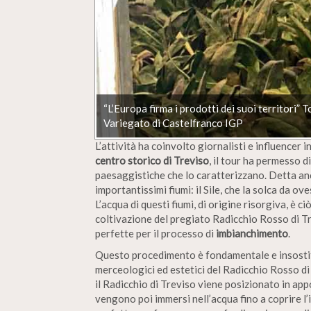
“L’Europa firma i prodotti dei suoi territori”
Variegato di Castelfranco IGP
L’attività ha coinvolto giornalisti e influencer 
centro storico di
Treviso
, il tour ha permesso di
paesaggistiche che lo caratterizzano. Detta an
importantissimi fiumi: il Sile, che la solca da ov
L’acqua di questi fiumi, di origine risorgiva, è 
coltivazione del pregiato Radicchio Rosso di Tre
perfette per il processo di
imbianchimento
.
Questo procedimento è fondamentale e insostitu
merceologici ed estetici del Radicchio Rosso di 
il Radicchio di Treviso viene posizionato in app
vengono poi immersi nell’acqua fino a coprire l’