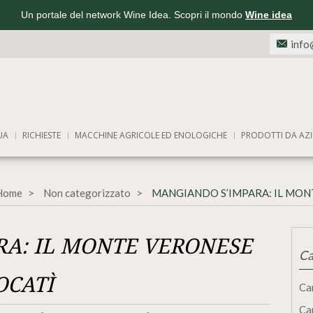
Un portale del network Wine Idea. Scopri il mondo
Wine idea
info
UA
RICHIESTE
MACCHINE AGRICOLE ED ENOLOGICHE
PRODOTTI DA AZI
Home
Non categorizzato
MANGIANDO S’IMPARA: IL MON
A: IL MONTE VERONESE
Ca
OCATÌ
Ca
Ca