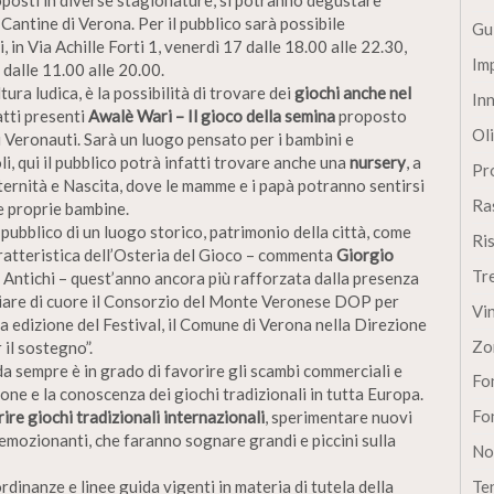
osti in diverse stagionature, si potranno degustare
di Cantine di Verona. Per il pubblico sarà possibile
Gu
 in Via Achille Forti 1, venerdì 17 dalle 18.00 alle 22.30,
Im
dalle 11.00 alle 20.00.
tura ludica, è la possibilità di trovare dei
giochi anche nel
In
atti presenti
Awalè Wari – Il gioco della semina
proposto
Oli
i Veronauti. Sarà un luogo pensato per i bambini e
li, qui il pubblico potrà infatti trovare anche una
nursery
, a
Pro
rnità e Nascita, dove le mamme e i papà potranno sentirsi
Ra
le proprie bambine.
l pubblico di un luogo storico, patrimonio della città, come
Ri
caratteristica dell’Osteria del Gioco – commenta
Giorgio
Tr
i Antichi – quest’anno ancora più rafforzata dalla presenza
ziare di cuore il Consorzio del Monte Veronese DOP per
Vi
 edizione del Festival, il Comune di Verona nella Direzione
Zo
il sostegno”.
 da sempre è in grado di favorire gli scambi commerciali e
Fon
ione e la conoscenza dei giochi tradizionali in tutta Europa.
Fon
ire giochi tradizionali internazionali
, sperimentare nuovi
 emozionanti, che faranno sognare grandi e piccini sulla
No
ordinanze e linee guida vigenti in materia di tutela della
Te