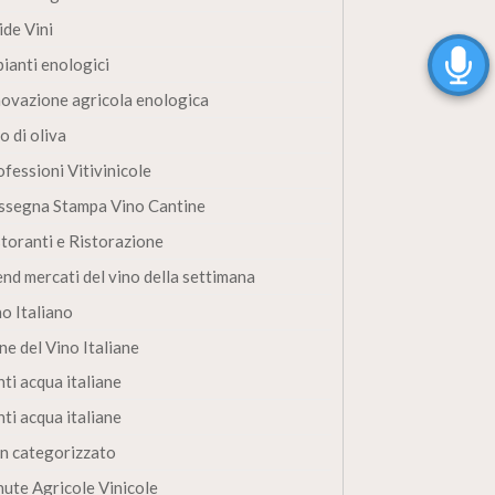
ide Vini
pianti enologici
novazione agricola enologica
o di oliva
fessioni Vitivinicole
ssegna Stampa Vino Cantine
storanti e Ristorazione
end mercati del vino della settimana
no Italiano
ne del Vino Italiane
ti acqua italiane
ti acqua italiane
n categorizzato
nute Agricole Vinicole