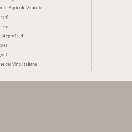
nute Agricole Vinicole
rreni
rreni
categorized
gneti
gneti
ne del Vino Italiane