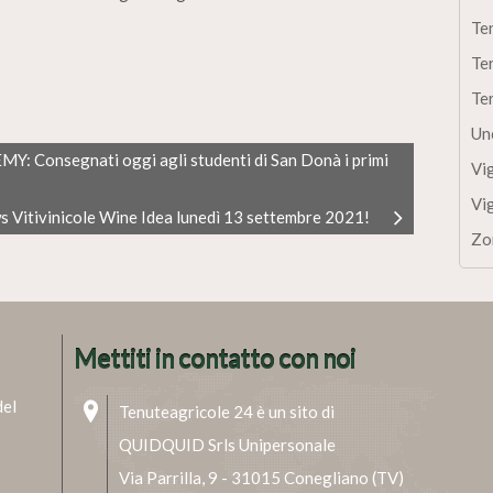
Te
Te
Te
Un
Consegnati oggi agli studenti di San Donà i primi
Vi
Vi
 Vitivinicole Wine Idea lunedì 13 settembre 2021!
Zo
Mettiti in contatto con noi
del
Tenuteagricole 24 è un sito di
QUIDQUID Srls Unipersonale
Via Parrilla, 9 - 31015 Conegliano (TV)