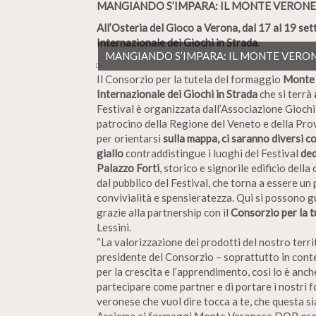
MANGIANDO S’IMPARA: IL MONTE VERONE
All’Osteria del Gioco a Verona, dal 17 al 19 se
Internazionale dei Giochi in Strada
.
MANGIANDO S’IMPARA: IL MONTE VERON
Il Consorzio per la tutela del formaggio
Monte
Internazionale dei Giochi in Strada
che si terrà
Festival è organizzata dall’Associazione Giochi 
patrocino della Regione del Veneto e della Provi
per orientarsi
sulla mappa, ci saranno diversi co
giallo
contraddistingue i luoghi del Festival
ded
Palazzo Forti
, storico e signorile edificio dell
dal pubblico del Festival, che torna a essere un 
convivialità e spensieratezza. Qui si possono gu
grazie alla partnership con il
Consorzio per la 
Lessini.
“La valorizzazione dei prodotti del nostro terr
presidente del Consorzio – soprattutto in conte
per la crescita e l’apprendimento, così lo è anche
partecipare come partner e di portare i nostri 
veronese che vuol dire tocca a te, che questa sia