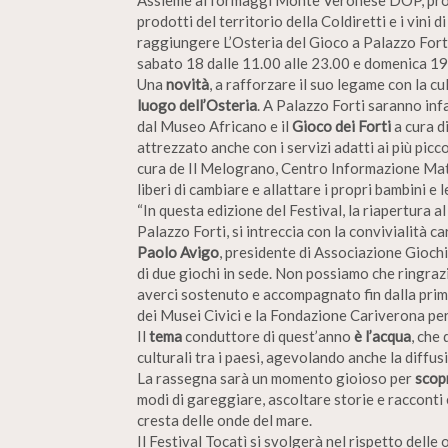
Assieme ai formaggi Monte Veronese DOP, prop
prodotti del territorio della Coldiretti e i vini 
raggiungere L’Osteria del Gioco a Palazzo Forti,
sabato 18 dalle 11.00 alle 23.00 e domenica 19 
Una
novità
, a rafforzare il suo legame con la cul
luogo dell’Osteria
. A Palazzo Forti saranno inf
dal Museo Africano e il
Gioco dei Forti
a cura d
attrezzato anche con i servizi adatti ai più picco
cura de Il Melograno, Centro Informazione Mate
liberi di cambiare e allattare i propri bambini e 
“In questa edizione del Festival, la riapertura a
Palazzo Forti, si intreccia con la convivialità 
Paolo Avigo
, presidente di Associazione Gioch
di due giochi in sede. Non possiamo che ringra
averci sostenuto e accompagnato fin dalla prima
dei Musei Civici e la Fondazione Cariverona per 
Il
tema
conduttore di quest’anno
è l’acqua
, che
culturali tra i paesi, agevolando anche la diffus
La rassegna sarà un momento gioioso per
scopr
modi di gareggiare, ascoltare storie e racconti
cresta delle onde del mare.
Il Festival Tocatì si svolgerà nel rispetto delle 