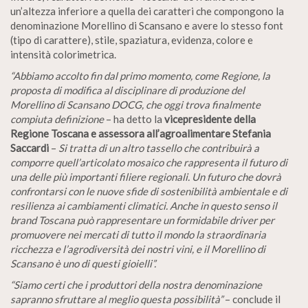
un’altezza inferiore a quella dei caratteri che compongono la
denominazione Morellino di Scansano e avere lo stesso font
(tipo di carattere), stile, spaziatura, evidenza, colore e
intensità colorimetrica.
“Abbiamo accolto fin dal primo momento, come Regione, la
proposta di modifica al disciplinare di produzione del
Morellino di Scansano DOCG, che oggi trova finalmente
compiuta definizione
– ha detto la
vicepresidente della
Regione Toscana e assessora all’agroalimentare Stefania
Saccardi
–
Si tratta di un altro tassello che contribuirà a
comporre quell’articolato mosaico che rappresenta il futuro di
una delle più importanti filiere regionali. Un futuro che dovrà
confrontarsi con le nuove sfide di sostenibilità ambientale e di
resilienza ai cambiamenti climatici. Anche in questo senso il
brand Toscana può rappresentare un formidabile driver per
promuovere nei mercati di tutto il mondo la straordinaria
ricchezza e l’agrodiversità dei nostri vini, e il Morellino di
Scansano è uno di questi gioielli”.
“Siamo certi che i produttori della nostra denominazione
sapranno sfruttare al meglio questa possibilità”
– conclude il