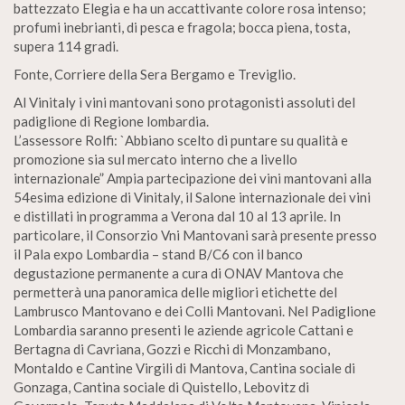
battezzato Elegia e ha un accattivante colore rosa intenso;
profumi inebrianti, di pesca e fragola; bocca piena, tosta,
supera 114 gradi.
Fonte, Corriere della Sera Bergamo e Treviglio.
Al Vinitaly i vini mantovani sono protagonisti assoluti del
padiglione di Regione lombardia.
L’assessore Rolfi: `Abbiano scelto di puntare su qualità e
promozione sia sul mercato interno che a livello
internazionale” Ampia partecipazione dei vini mantovani alla
54esima edizione di Vinitaly, il Salone internazionale dei vini
e distillati in programma a Verona dal 10 al 13 aprile. In
particolare, il Consorzio Vni Mantovani sarà presente presso
il Pala expo Lombardia – stand B/C6 con il banco
degustazione permanente a cura di ONAV Mantova che
permetterà una panoramica delle migliori etichette del
Lambrusco Mantovano e dei Colli Mantovani. Nel Padiglione
Lombardia saranno presenti le aziende agricole Cattani e
Bertagna di Cavriana, Gozzi e Ricchi di Monzambano,
Montaldo e Cantine Virgili di Mantova, Cantina sociale di
Gonzaga, Cantina sociale di Quistello, Lebovitz di