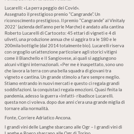
Lucarelli: «La perra peggio dei Covid».
Assegnato il prestigioso premio “Cangrande”. Un
riconoscimento prestigioso. Il premio “Cangrande” al Vinitaly
2022 ‘ (azienda dell’anno perle Marche) è andato alla cantina
Roberto Lucarelli di Cartoceto: 45 ettari di vigneti e 4 di
uliveti, una produzione annua che si aggira tra le 180 e le
200mila bottiglie (dal 2014 totalmente bio). Lucarelli riserva
con orgoglio un’attenzione particolare agli storici vitigni
come il Bianchello e II Sangiovese, ai quali si aggiungono
alcuni vitigni internazionali. «Per me è inaspettato, sono uno
che lavora la terra con una bella squadra di giovani tra
vigneto e cantina. Un grande stimolo a fare sempre meglio.
Stiamo entrando in nuovi mercati e questo ci regala grandi
soddisfazioni. la conquistaci regala emozioni. Quasi finita la
pandemia, adesso la guerra «Infatti- ribadisce Lucarelli.
questa non ci voleva. dopo due anni c’era una grande miglia di
tornare alla normalità.
Fonte, Corriere Adriatico Ancona.
I grandi vini delle Langhe sbarcano alle Ogr – I grandi vini di
Langhe e Roero sbarcano alle Ogr di Torino.