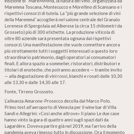
edizione di “MareMMMa, la natura del vino”, organizzata da
Maremma Toscana, Montecucco e Morellino di Scansano e i
rispettivi consorzi di tutela. La “più grande selezione di vini
della Maremma” accoglierà nel salone centrale del Granaio
Lorenese di Spergolaia ad Alberese (a circa 15 chilometri da
Grosseto) più di 300 etichette. La produzione viticola di
oltre 80 aziende sarà presentata ognuna dai rispettivi
consorzi. Una manifestazione che vuole connettere ancora
più strettamente tutti i soggetti interessati a questo loro
straordinario patrimonio, dagli operatori ai consumatori
finali. E allora spazio a sommelier, ristoratori, distributori e
titolari di enoteche, che potranno accedere — tramite invito
— alla degustazione di vini rossi, bianchi e rosati dalle 10,30
alle 13,30 e dalle 14,30 alle 17.
Fonte, Tirreno Grosseto.
L’alleanza Amarone-Prosecco decolla dal Marco Polo.
Primo test all’aeroporto di Venezia per il wine bar di Villa
Sandi e Allegrini: «Così anche altrove» II piano Le due case
hanno vinto la gara di quattro anni sugli spazi dati da
Lagardère. Doveva partire già nel 2019, ma l’arrivo della
pandemia aveva rimesso tutto in discussione. Ora il momento