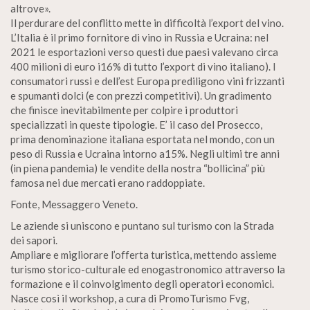
altrove».
Il perdurare del conflitto mette in difficoltà l’export del vino.
L’Italia è il primo fornitore di vino in Russia e Ucraina: nel
2021 le esportazioni verso questi due paesi valevano circa
400 milioni di euro i16% di tutto l’export di vino italiano). I
consumatori russi e dell’est Europa prediligono vini frizzanti
e spumanti dolci (e con prezzi competitivi). Un gradimento
che finisce inevitabilmente per colpire i produttori
specializzati in queste tipologie. E’ il caso del Prosecco,
prima denominazione italiana esportata nel mondo, con un
peso di Russia e Ucraina intorno a15%. Negli ultimi tre anni
(in piena pandemia) le vendite della nostra “bollicina” più
famosa nei due mercati erano raddoppiate.
Fonte, Messaggero Veneto.
Le aziende si uniscono e puntano sul turismo con la Strada
dei sapori.
Ampliare e migliorare l’offerta turistica, mettendo assieme
turismo storico-culturale ed enogastronomico attraverso la
formazione e il coinvolgimento degli operatori economici.
Nasce così il workshop, a cura di PromoTurismo Fvg,