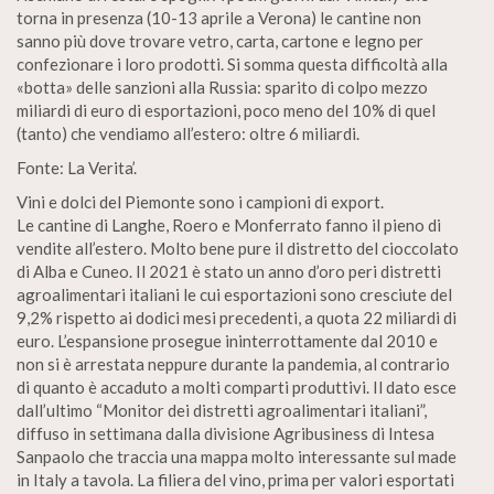
torna in presenza (10-13 aprile a Verona) le cantine non
sanno più dove trovare vetro, carta, cartone e legno per
confezionare i loro prodotti. Si somma questa difficoltà alla
«botta» delle sanzioni alla Russia: sparito di colpo mezzo
miliardi di euro di esportazioni, poco meno del 10% di quel
(tanto) che vendiamo all’estero: oltre 6 miliardi.
Fonte: La Verita’.
Vini e dolci del Piemonte sono i campioni di export.
Le cantine di Langhe, Roero e Monferrato fanno il pieno di
vendite all’estero. Molto bene pure il distretto del cioccolato
di Alba e Cuneo. Il 2021 è stato un anno d’oro peri distretti
agroalimentari italiani le cui esportazioni sono cresciute del
9,2% rispetto ai dodici mesi precedenti, a quota 22 miliardi di
euro. L’espansione prosegue ininterrottamente dal 2010 e
non si è arrestata neppure durante la pandemia, al contrario
di quanto è accaduto a molti comparti produttivi. Il dato esce
dall’ultimo “Monitor dei distretti agroalimentari italiani”,
diffuso in settimana dalla divisione Agribusiness di Intesa
Sanpaolo che traccia una mappa molto interessante sul made
in Italy a tavola. La filiera del vino, prima per valori esportati