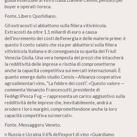
guida essenziale ai vini d’Italia Daniele Cemilli, pensato per
buyer e operati-Ioreca.
Fonte, Libero Quotidiano.
Gli extracosti si abbattono sulla filiera vitivinicola.
Extracosti da oltre 1,1 miliardi di euro a causa
dell’incremento dei costi dell’energia e delle materie prime: è
questo il conto salato che sta per abbattersi sulla filiera
vitivinicola italiana e di conseguenza su quella del Friuli
Venezia Giulia. Una vera tempesta dei prezzi che intaccherà
la redditività delle imprese e rischia di comprometterne
anche la capacità competitiva sui mercati internazionali. È
quanto emerge dallo studio Censis—Alleanza cooperative
agroalimentari vino, “La febbre dei costi”. «Questo valore —
commenta Venanzio Francescutti, presidente di
FedAgriPesca Fvg — rappresenta un carico aggiuntivo sulla
redditività delle imprese che, inevitabilmente, andrà a
erodere i loro margini, compromettendone anche la loro
capacità competitiva sui mercati».
Fonte, Messaggero Veneto.
n Russia e Ucraina il 6% dell’export di vino «Guardiamo