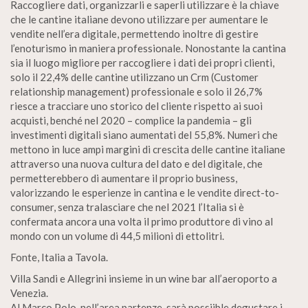
Raccogliere dati, organizzarli e saperli utilizzare è la chiave
che le cantine italiane devono utilizzare per aumentare le
vendite nell’era digitale, permettendo inoltre di gestire
l’enoturismo in maniera professionale. Nonostante la cantina
sia il luogo migliore per raccogliere i dati dei propri clienti,
solo il 22,4% delle cantine utilizzano un Crm (Customer
relationship management) professionale e solo il 26,7%
riesce a tracciare uno storico del cliente rispetto ai suoi
acquisti, benché nel 2020 – complice la pandemia – gli
investimenti digitali siano aumentati del 55,8%. Numeri che
mettono in luce ampi margini di crescita delle cantine italiane
attraverso una nuova cultura del dato e del digitale, che
permetterebbero di aumentare il proprio business,
valorizzando le esperienze in cantina e le vendite direct-to-
consumer, senza tralasciare che nel 2021 l’Italia si è
confermata ancora una volta il primo produttore di vino al
mondo con un volume di 44,5 milioni di ettolitri.
Fonte, Italia a Tavola.
Villa Sandi e Allegrini insieme in un wine bar all’aeroporto a
Venezia.
Al Marco Polo, nell’area partenze, sarà possiible degustare i