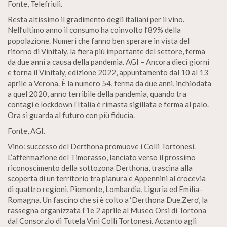
Fonte, Telefriuli.
Resta altissimo il gradimento degli italiani per il vino.
Nell’ultimo anno il consumo ha coinvolto l’89% della
popolazione. Numeri che fanno ben sperare in vista del
ritorno di Vinitaly, la fiera più importante del settore, ferma
da due anni a causa della pandemia. AGI – Ancora dieci giorni
e torna il Vinitaly, edizione 2022, appuntamento dal 10 al 13
aprile a Verona. È la numero 54, ferma da due anni, inchiodata
a quel 2020, anno terribile della pandemia, quando tra
contagi e lockdown l’Italia è rimasta sigillata e ferma al palo.
Ora si guarda al futuro con più fiducia.
Fonte, AGI.
Vino: successo del Derthona promuove i Colli Tortonesi.
L’affermazione del Timorasso, lanciato verso il prossimo
riconoscimento della sottozona Derthona, trascina alla
scoperta di un territorio tra pianura e Appennini al crocevia
di quattro regioni, Piemonte, Lombardia, Liguria ed Emilia-
Romagna. Un fascino che si è colto a ‘Derthona Due.Zero’, la
rassegna organizzata l’1e 2 aprile al Museo Orsi di Tortona
dal Consorzio di Tutela Vini Colli Tortonesi. Accanto agli