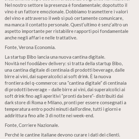
Nel nostro settore la presenza è fondamentale; dopotutto il
vino è un fattore emozionale. Dobbiamo trasmettere i valori
del vino e attraverso il web si può certamente comunicare,
ma manca il contatto personale. Quest’ultimo è senz’altro un
aspetto importante per ristabilire rapporti poi fondamentale
anche negli affari e nelle trattative.
Fonte, Verona Economia.
La startup Bibo lancia una nuova cantina digitale.
Novità nel food&bev delivery: si tratta della startup Bibo,
una cantina digitale di centinaia di prodotti beverage, dalle
birre ai vini, dai superalcolici ai soft drink. È la nuova
frontiera del q-commerce: una “cantina digitale” di centinaia
di prodotti beverage – dalle birre ai vini, dai superalcolici ai
soft drink fino agli aperitivi “pronti da bere”- distribuiti dai
dark store di Roma e Milano, pronti per essere consegnati a
temperatura entro pochi minuti dall’ordine, tutti i giorni e
addirittura fino alle 3 di notte nei week-end.
Fonte, Corriere Nazionale.
Perché le cantine italiane devono curare i dati dei clienti.