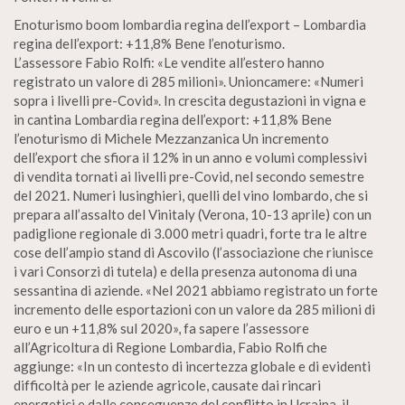
Enoturismo boom lombardia regina dell’export – Lombardia
regina dell’export: +11,8% Bene l’enoturismo.
L’assessore Fabio Rolfi: «Le vendite all’estero hanno
registrato un valore di 285 milioni». Unioncamere: «Numeri
sopra i livelli pre-Covid». In crescita degustazioni in vigna e
in cantina Lombardia regina dell’export: +11,8% Bene
l’enoturismo di Michele Mezzanzanica Un incremento
dell’export che sfiora il 12% in un anno e volumi complessivi
di vendita tornati ai livelli pre-Covid, nel secondo semestre
del 2021. Numeri lusinghieri, quelli del vino lombardo, che si
prepara all’assalto del Vinitaly (Verona, 10-13 aprile) con un
padiglione regionale di 3.000 metri quadri, forte tra le altre
cose dell’ampio stand di Ascovilo (l’associazione che riunisce
i vari Consorzi di tutela) e della presenza autonoma di una
sessantina di aziende. «Nel 2021 abbiamo registrato un forte
incremento delle esportazioni con un valore da 285 milioni di
euro e un +11,8% sul 2020», fa sapere l’assessore
all’Agricoltura di Regione Lombardia, Fabio Rolfi che
aggiunge: «In un contesto di incertezza globale e di evidenti
difficoltà per le aziende agricole, causate dai rincari
energetici e dalle conseguenze del conflitto in Ucraina, il