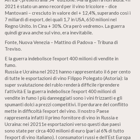
2021 è stato un anno record per il vino tricolore – dice
Mantovani – cresciuto in valore del + 12,4%, superando così i
7 miliardi di export, dei quali 1,7 in USA, 650 milioni nel
Regno Unito. In Cina + 30%. Ora però vedremo». La guerra
quindi grava anche sul vino, era inevitabile.
Fonte, Nuova Venezia – Mattino di Padova – Tribuna di
Treviso.
E la guerra indebolisce l’export 400 milioni di vendite in
fumo.
Russia e Ucraina nel 2021 hanno rappresentato il 6 per cento
di tutte le esportazioni di vino Filippo Polegato (Astoria): la
super svalutazione del rublo renderà difficile riprendere
l’attività E la guerra indebolisce l’export 400 milioni di
vendite in fumo I più danneggiati sono i vini frizzanti e gli
spumanti dolci a prezzi competitivi. Il perdurare del conflitto
mette in difficoltà l’export del vino. Il nostro Paese
rappresenta infatti il primo fornitore di vino in Russia e
Ucraina: nei 20211e esportazioni verso questi due paesi
sono state per circa 400 milioni di euro (pari al 6% di tutto
l’export di vino italiano). I consumatori russi e dell’Est Europa