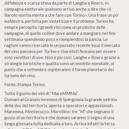
diffidenza e scarsa stima da parte di Langhe e Roero. In
campagna elettorale qualcuno arrivò anche a dire che «il
Barolo non ha niente a che fare con Torino». Una frase un po’
maldestra, perfetta per sintetizzare il problema. Torino ha
sempre percepito i grandi vini come un prodotto delle
campagne, di quelle colline dove andare a mangiare nel fine
settimana spendendo poco e riempiendosi la pancia. Le
ragioni vanno ricercate in un passato recente incui il mercato
del vino passava per Torino e i barolisti finivano per essere
solo venditori di uve. Non è più così. Langhe e Roero grazie a
strategie turistiche e qualità sono un modello mondiale, al
punto che a settembre ospiteranno il forum planetario del
turismo del vino.
Fonte, Stampa Torino.
Tutto il gusto dei vini di “MareMMMa”.
Domani al Granaio lorenese di Spergolaia la grande vetrina
delle doc del territorio, aperta a operatori e appassionati.
Maremma, Montecucco, Morellino: tre “M” che segnano il
gusto di un territorio e che domani saranno il segno di una
lunga giornata tutta dedicata a loro. Arriva infatti la terza