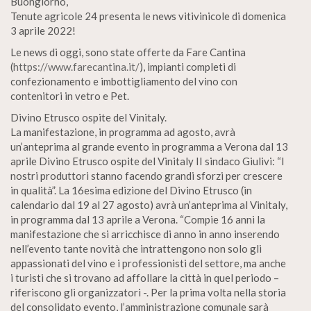
Buongiorno,
Tenute agricole 24 presenta le news vitivinicole di domenica
3 aprile 2022!
Le news di oggi, sono state offerte da Fare Cantina
(
https://www.farecantina.it/
), impianti completi di
confezionamento e imbottigliamento del vino con
contenitori in vetro e Pet.
Divino Etrusco ospite del Vinitaly.
La manifestazione, in programma ad agosto, avrà
un’anteprima al grande evento in programma a Verona dal 13
aprile Divino Etrusco ospite del Vinitaly II sindaco Giulivi: “I
nostri produttori stanno facendo grandi sforzi per crescere
in qualità”. La 16esima edizione del Divino Etrusco (in
calendario dal 19 al 27 agosto) avrà un’anteprima al Vinitaly,
in programma dal 13 aprile a Verona. “Compie 16 anni la
manifestazione che si arricchisce di anno in anno inserendo
nell’evento tante novità che intrattengono non solo gli
appassionati del vino e i professionisti del settore, ma anche
i turisti che si trovano ad affollare la città in quel periodo –
riferiscono gli organizzatori -. Per la prima volta nella storia
del consolidato evento, l’amministrazione comunale sarà