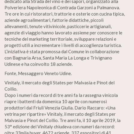
dedicato alla Strada del vino e dei sapori, organizzato alla
Polveriera Napoleonica di Contrada Garzoni a Palmanova.
Tre ore in cui ristoratori, trattorie e osterie con cucina tipica,
aziende agroalimentari, fattorie didattiche, piccoli
allevamenti, tenute vitivinicole, pasticcerie artigianali,
agenzie di viaggio hanno lavorato assieme per conoscere le
tecniche del marketing territoriale, sviluppare relazioni e
progetti utili a incrementare i livelli di accoglienza turistica.
L’iniziativa è stata promossa dal Comune in collaborazione
con Bagnaria Arsa, Santa Maria La Longa e Trivignano
Udinese e ha coinvolto 18 aziende.
Fonte, Messaggero Veneto Udine.
Vinitaly, il mercato degli States per Malvasia e Pinot del
Collio.
Dopo i numeri da record di tre anni fa la rassegna vinicola
riapre i battenti da domenica 10 aprile con numerosi
produttori dal Friuli Venezia Giulia. Dario Raccaro: «Una
vetrina per ripartire» Vinitaly, il mercato degli States per
Malvasia e Pinot del Collio. Tre anni fa, il 10 aprile 2019, la
53° edizione del Vinitaly chiudeva con numeri da record:
oltre 33mila buyer, 4672 aziende, 337 espositori di 41