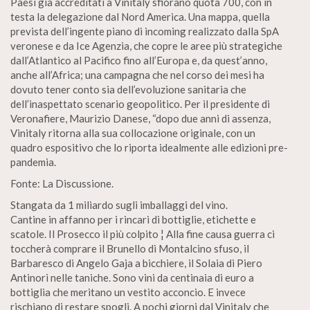
Paesi già accreditati a Vinitaly sfiorano quota 700, con in
testa la delegazione dal Nord America. Una mappa, quella
prevista dell’ingente piano di incoming realizzato dalla SpA
veronese e da Ice Agenzia, che copre le aree più strategiche
dall’Atlantico al Pacifico fino all’Europa e, da quest’anno,
anche all’Africa; una campagna che nel corso dei mesi ha
dovuto tener conto sia dell’evoluzione sanitaria che
dell’inaspettato scenario geopolitico. Per il presidente di
Veronafiere, Maurizio Danese, “dopo due anni di assenza,
Vinitaly ritorna alla sua collocazione originale, con un
quadro espositivo che lo riporta idealmente alle edizioni pre-
pandemia.
Fonte: La Discussione.
Stangata da 1 miliardo sugli imballaggi del vino.
Cantine in affanno per i rincari di bottiglie, etichette e
scatole. Il Prosecco il più colpito ¦ Alla fine causa guerra ci
toccherà comprare il Brunello di Montalcino sfuso, il
Barbaresco di Angelo Gaja a bicchiere, il Solaia di Piero
Antinori nelle taniche. Sono vini da centinaia di euro a
bottiglia che meritano un vestito acconcio. E invece
rischiano di restare spogli. A pochi giorni dal Vinitaly che