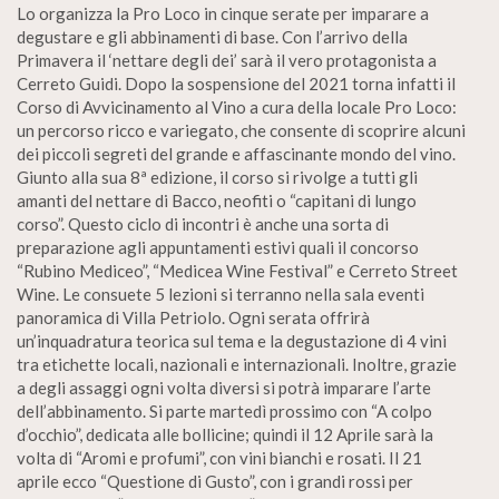
Lo organizza la Pro Loco in cinque serate per imparare a
degustare e gli abbinamenti di base. Con l’arrivo della
Primavera il ‘nettare degli dei’ sarà il vero protagonista a
Cerreto Guidi. Dopo la sospensione del 2021 torna infatti il
Corso di Avvicinamento al Vino a cura della locale Pro Loco:
un percorso ricco e variegato, che consente di scoprire alcuni
dei piccoli segreti del grande e affascinante mondo del vino.
Giunto alla sua 8ª edizione, il corso si rivolge a tutti gli
amanti del nettare di Bacco, neofiti o “capitani di lungo
corso”. Questo ciclo di incontri è anche una sorta di
preparazione agli appuntamenti estivi quali il concorso
“Rubino Mediceo”, “Medicea Wine Festival” e Cerreto Street
Wine. Le consuete 5 lezioni si terranno nella sala eventi
panoramica di Villa Petriolo. Ogni serata offrirà
un’inquadratura teorica sul tema e la degustazione di 4 vini
tra etichette locali, nazionali e internazionali. Inoltre, grazie
a degli assaggi ogni volta diversi si potrà imparare l’arte
dell’abbinamento. Si parte martedì prossimo con “A colpo
d’occhio”, dedicata alle bollicine; quindi il 12 Aprile sarà la
volta di “Aromi e profumi”, con vini bianchi e rosati. Il 21
aprile ecco “Questione di Gusto”, con i grandi rossi per