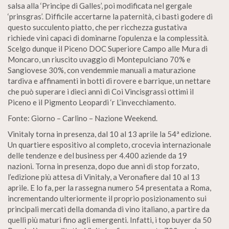
salsa alla ‘Principe di Galles’, poi modificata nel gergale
‘prinsgras’. Difficile accertarne la paternità, ci basti godere di
questo succulento piatto, che per ricchezza gustativa
richiede vini capaci di dominarne l’opulenza e la complessità.
Scelgo dunque il Piceno DOC Superiore Campo alle Mura di
Moncaro, un riuscito uvaggio di Montepulciano 70% e
Sangiovese 30%, con vendemmie manuali a maturazione
tardiva e affinamenti in botti di rovere e barrique, un nettare
che può superare i dieci anni di Coi Vincisgrassi ottimi il
Piceno e il Pigmento Leopardi ‘r L’invecchiamento.
Fonte: Giorno – Carlino – Nazione Weekend.
Vinitaly torna in presenza, dal 10 al 13 aprile la 54ª edizione.
Un quartiere espositivo al completo, crocevia internazionale
delle tendenze e del business per 4.400 aziende da 19
nazioni. Torna in presenza, dopo due anni di stop forzato,
l’edizione più attesa di Vinitaly, a Veronafiere dal 10 al 13
aprile. E lo fa, per la rassegna numero 54 presentata a Roma,
incrementando ulteriormente il proprio posizionamento sui
principali mercati della domanda di vino italiano, a partire da
quelli più maturi fino agli emergenti. Infatti, i top buyer da 50