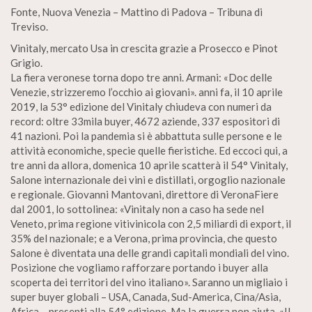
Fonte, Nuova Venezia – Mattino di Padova – Tribuna di
Treviso.
Vinitaly, mercato Usa in crescita grazie a Prosecco e Pinot
Grigio.
La fiera veronese torna dopo tre anni. Armani: «Doc delle
Venezie, strizzeremo l’occhio ai giovani». anni fa, il 10 aprile
2019, la 53° edizione del Vinitaly chiudeva con numeri da
record: oltre 33mila buyer, 4672 aziende, 337 espositori di
41 nazioni. Poi la pandemia si è abbattuta sulle persone e le
attività economiche, specie quelle fieristiche. Ed eccoci qui, a
tre anni da allora, domenica 10 aprile scatterà il 54° Vinitaly,
Salone internazionale dei vini e distillati, orgoglio nazionale
e regionale. Giovanni Mantovani, direttore di VeronaFiere
dal 2001, lo sottolinea: «Vinitaly non a caso ha sede nel
Veneto, prima regione vitivinicola con 2,5 miliardi di export, il
35% del nazionale; e a Verona, prima provincia, che questo
Salone è diventata una delle grandi capitali mondiali del vino.
Posizione che vogliamo rafforzare portando i buyer alla
scoperta dei territori del vino italiano». Saranno un migliaio i
super buyer globali – USA, Canada, Sud-America, Cina/Asia,
Africa -, presenti alla 54° edizione. Ma la guerra non aiuta. «Il