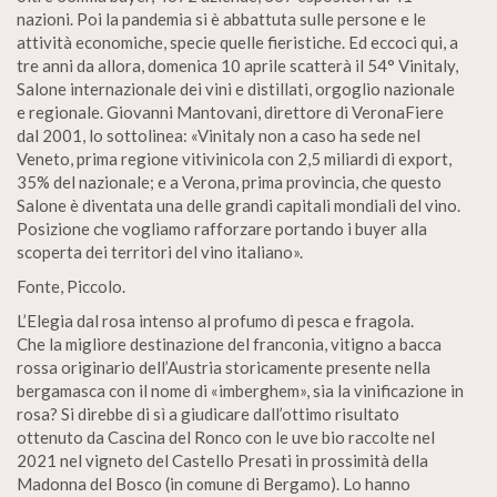
nazioni. Poi la pandemia si è abbattuta sulle persone e le
attività economiche, specie quelle fieristiche. Ed eccoci qui, a
tre anni da allora, domenica 10 aprile scatterà il 54° Vinitaly,
Salone internazionale dei vini e distillati, orgoglio nazionale
e regionale. Giovanni Mantovani, direttore di VeronaFiere
dal 2001, lo sottolinea: «Vinitaly non a caso ha sede nel
Veneto, prima regione vitivinicola con 2,5 miliardi di export,
35% del nazionale; e a Verona, prima provincia, che questo
Salone è diventata una delle grandi capitali mondiali del vino.
Posizione che vogliamo rafforzare portando i buyer alla
scoperta dei territori del vino italiano».
Fonte, Piccolo.
L’Elegia dal rosa intenso al profumo di pesca e fragola.
Che la migliore destinazione del franconia, vitigno a bacca
rossa originario dell’Austria storicamente presente nella
bergamasca con il nome di «imberghem», sia la vinificazione in
rosa? Si direbbe di sì a giudicare dall’ottimo risultato
ottenuto da Cascina del Ronco con le uve bio raccolte nel
2021 nel vigneto del Castello Presati in prossimità della
Madonna del Bosco (in comune di Bergamo). Lo hanno