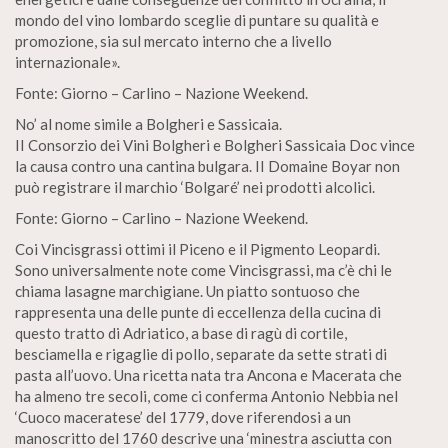
mondo del vino lombardo sceglie di puntare su qualità e
promozione, sia sul mercato interno che a livello
internazionale».
Fonte: Giorno – Carlino – Nazione Weekend.
No’ al nome simile a Bolgheri e Sassicaia.
II Consorzio dei Vini Bolgheri e Bolgheri Sassicaia Doc vince
la causa contro una cantina bulgara. II Domaine Boyar non
può registrare il marchio ‘Bolgaré’ nei prodotti alcolici.
Fonte: Giorno – Carlino – Nazione Weekend.
Coi Vincisgrassi ottimi il Piceno e il Pigmento Leopardi.
Sono universalmente note come Vincisgrassi, ma c’è chi le
chiama lasagne marchigiane. Un piatto sontuoso che
rappresenta una delle punte di eccellenza della cucina di
questo tratto di Adriatico, a base di ragù di cortile,
besciamella e rigaglie di pollo, separate da sette strati di
pasta all’uovo. Una ricetta nata tra Ancona e Macerata che
ha almeno tre secoli, come ci conferma Antonio Nebbia nel
‘Cuoco maceratese’ del 1779, dove riferendosi a un
manoscritto del 1760 descrive una ‘minestra asciutta con