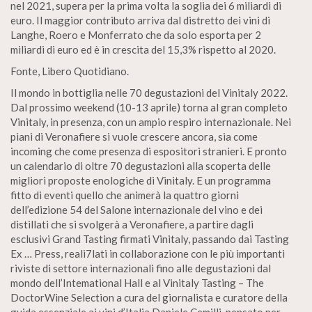
nel 2021, supera per la prima volta la soglia dei 6 miliardi di
euro. Il maggior contributo arriva dal distretto dei vini di
Langhe, Roero e Monferrato che da solo esporta per 2
miliardi di euro ed è in crescita del 15,3% rispetto al 2020.
Fonte, Libero Quotidiano.
Il mondo in bottiglia nelle 70 degustazioni del Vinitaly 2022.
Dal prossimo weekend (10-13 aprile) torna al gran completo
Vinitaly, in presenza, con un ampio respiro internazionale. Nei
piani di Veronafiere si vuole crescere ancora, sia come
incoming che come presenza di espositori stranieri. E pronto
un calendario di oltre 70 degustazioni alla scoperta delle
migliori proposte enologiche di Vinitaly. E un programma
fitto di eventi quello che animerà la quattro giorni
dell’edizione 54 del Salone internazionale del vino e dei
distillati che si svolgerà a Veronafiere, a partire dagli
esclusivi Grand Tasting firmati Vinitaly, passando dai Tasting
Ex … Press, reali7lati in collaborazione con le più importanti
riviste di settore internazionali fino alle degustazioni dal
mondo dell’Intemational Hall e al Vinitaly Tasting – The
DoctorWine Selection a cura del giornalista e curatore della