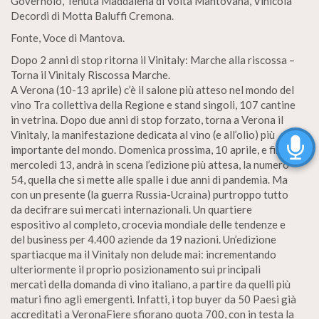
Governolo, Tenuta Maddalena di Volta Mantovana, Vinicola
Decordi di Motta Baluffi Cremona.
Fonte, Voce di Mantova.
Dopo 2 anni di stop ritorna il Vinitaly: Marche alla riscossa –
Torna il Vinitaly Riscossa Marche.
A Verona (10-13 aprile) c’è il salone più atteso nel mondo del
vino Tra collettiva della Regione e stand singoli, 107 cantine
in vetrina. Dopo due anni di stop forzato, torna a Verona il
Vinitaly, la manifestazione dedicata al vino (e all’olio) più
importante del mondo. Domenica prossima, 10 aprile, e fino a
mercoledì 13, andrà in scena l’edizione più attesa, la numero
54, quella che si mette alle spalle i due anni di pandemia. Ma
con un presente (la guerra Russia-Ucraina) purtroppo tutto
da decifrare sui mercati internazionali. Un quartiere
espositivo al completo, crocevia mondiale delle tendenze e
del business per 4.400 aziende da 19 nazioni. Un’edizione
spartiacque ma il Vinitaly non delude mai: incrementando
ulteriormente il proprio posizionamento sui principali
mercati della domanda di vino italiano, a partire da quelli più
maturi fino agli emergenti. Infatti, i top buyer da 50 Paesi già
accreditati a VeronaFiere sfiorano quota 700, con in testa la