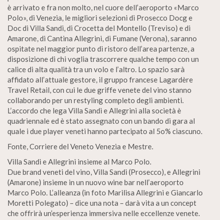
è arrivato e fra non molto, nel cuore dell’aeroporto «Marco
Polo», di Venezia, le migliori selezioni di Prosecco Docg e
Doc di Villa Sandi, di Crocetta del Montello (Treviso) e di
Amarone, di Cantina Allegrini, di Fumane (Verona), saranno
ospitate nel maggior punto di ristoro dell’area partenze, a
disposizione di chi voglia trascorrere qualche tempo con un
calice di alta qualità tra un volo e l’altro. Lo spazio sarà
affidato all’attuale gestore, il gruppo francese Lagardère
Travel Retail, con cui le due griffe venete del vino stanno
collaborando per un restyling completo degli ambienti.
L’accordo che lega Villa Sandi e Allegrini alla società è
quadriennale ed è stato assegnato con un bando di gara al
quale i due player veneti hanno partecipato al 5o% ciascuno.
Fonte, Corriere del Veneto Venezia e Mestre.
Villa Sandi e Allegrini insieme al Marco Polo.
Due brand veneti del vino, Villa Sandi (Prosecco), e Allegrini
(Amarone) insieme in un nuovo wine bar nell’aeroporto
Marco Polo. L’alleanza (in foto Marilisa Allegrini e Giancarlo
Moretti Polegato) – dice una nota – darà vita a un concept
che offrirà un’esperienza immersiva nelle eccellenze venete.