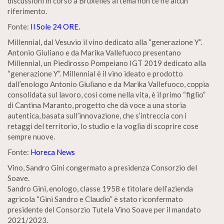
discussioni in corso a Bruxelles al tema non ce n’è alcun
riferimento.
Fonte:
Il Sole 24 ORE.
Millennial, dal Vesuvio il vino dedicato alla “generazione Y”.
Antonio Giuliano e da Marika Vallefuoco presentano
Millennial, un Piedirosso Pompeiano IGT 2019 dedicato alla
“generazione Y”. Millennial è il vino ideato e prodotto
dall’enologo Antonio Giuliano e da Marika Vallefuoco, coppia
consolidata sul lavoro, così come nella vita, è il primo “figlio”
di Cantina Maranto, progetto che dà voce a una storia
autentica, basata sull’innovazione, che s’intreccia con i
retaggi del territorio, lo studio e la voglia di scoprire cose
sempre nuove.
Fonte:
Horeca News
Vino, Sandro Gini congermato a presidenza Consorzio del
Soave.
Sandro Gini, enologo, classe 1958 e titolare dell’azienda
agricola “Gini Sandro e Claudio” è stato riconfermato
presidente del Consorzio Tutela Vino Soave per il mandato
2021/2023.