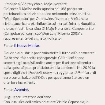
Il Molise al Vinitaly con di Majo-Norante.
C’e’ anche il Molise nella squadra dei 186 produttori
portabandiera del vino italiano nel mondo selezionati da
‘Wine Spectator’ per Operawine, l’evento di Vinitaly. La
rivista americana piu’ influente sui mercati internazionali ha
eletto, infatti, la cantina Di Majo Norante di Campomarino
(Campobasso) con il suo ‘Don Luigi Riserva 2005’ a
rappresentante del vigneto molisano.
Fonte,
Il Nuovo Molise.
Dal vino al sushi: la pandemia mette il turbo all’e-commerce.
Da necessità a scelta consapevole. Gli italiani hanno
scoperto gli acquisti online anche per il settore alimentare,
dalla spesa ai pasti pronti, durante la pandemia. Nel 2020 la
spesa digitale in FoodeGrocery ha raggiunto i 2,9 miliardi di
euro con un balzo dell’84% e per quest’anno è atteso un
ulteriore incremento.
Fonte:
Avvenire.
Luigi Tecce Il festone dell’anno.
Con la musica dell’amico del cuore Vinicio Capossela, la