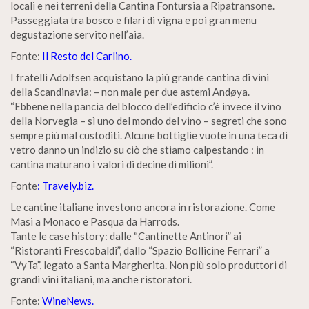
locali e nei terreni della Cantina Fontursia a Ripatransone.
Passeggiata tra bosco e filari di vigna e poi gran menu
degustazione servito nell’aia.
Fonte:
Il Resto del Carlino.
I fratelli Adolfsen acquistano la più grande cantina di vini
della Scandinavia: – non male per due astemi Andøya.
“Ebbene nella pancia del blocco dell’edificio c’è invece il vino
della Norvegia – sì uno del mondo del vino – segreti che sono
sempre più mal custoditi. Alcune bottiglie vuote in una teca di
vetro danno un indizio su ciò che stiamo calpestando : in
cantina maturano i valori di decine di milioni”.
Fonte
: Travely.biz.
Le cantine italiane investono ancora in ristorazione. Come
Masi a Monaco e Pasqua da Harrods.
Tante le case history: dalle “Cantinette Antinori” ai
“Ristoranti Frescobaldi”, dallo “Spazio Bollicine Ferrari” a
“VyTa”, legato a Santa Margherita. Non più solo produttori di
grandi vini italiani, ma anche ristoratori.
Fonte:
WineNews.