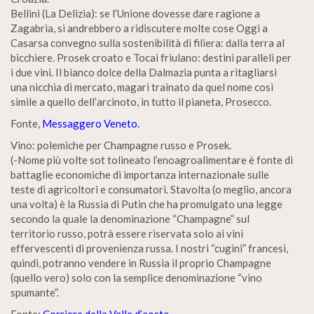
Bellini (La Delizia): se l’Unione dovesse dare ragione a
Zagabria, si andrebbero a ridiscutere molte cose Oggi a
Casarsa convegno sulla sostenibilità di filiera: dalla terra al
bicchiere. Prosek croato e Tocai friulano: destini paralleli per
i due vini. Il bianco dolce della Dalmazia punta a ritagliarsi
una nicchia di mercato, magari trainato da quel nome così
simile a quello dell’arcinoto, in tutto il pianeta, Prosecco.
Fonte,
Messaggero Veneto.
Vino: polemiche per Champagne russo e Prosek.
(-Nome più volte sot tolineato l’enoagroalimentare è fonte di
battaglie economiche di importanza internazionale sulle
teste di agricoltori e consumatori. Stavolta (o meglio, ancora
una volta) è la Russia di Putin che ha promulgato una legge
secondo la quale la denominazione “Champagne” sul
territorio russo, potrà essere riservata solo ai vini
effervescenti di provenienza russa. I nostri “cugini” francesi,
quindi, potranno vendere in Russia il proprio Champagne
(quello vero) solo con la semplice denominazione “vino
spumante”.