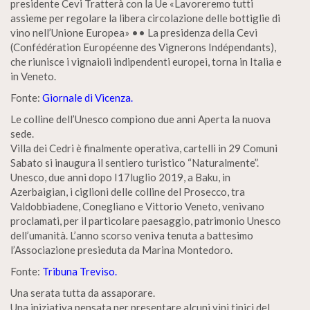
presidente Cevi Tratterà con la Ue «Lavoreremo tutti
assieme per regolare la libera circolazione delle bottiglie di
vino nell’Unione Europea» •• La presidenza della Cevi
(Confédération Européenne des Vignerons Indépendants),
che riunisce i vignaioli indipendenti europei, torna in Italia e
in Veneto.
Fonte:
Giornale di Vicenza.
Le colline dell’Unesco compiono due anni Aperta la nuova
sede.
Villa dei Cedri è finalmente operativa, cartelli in 29 Comuni
Sabato si inaugura il sentiero turistico “Naturalmente”.
Unesco, due anni dopo I17luglio 2019, a Baku, in
Azerbaigian, i ciglioni delle colline del Prosecco, tra
Valdobbiadene, Conegliano e Vittorio Veneto, venivano
proclamati, per il particolare paesaggio, patrimonio Unesco
dell’umanità. L’anno scorso veniva tenuta a battesimo
l’Associazione presieduta da Marina Montedoro.
Fonte:
Tribuna Treviso.
Una serata tutta da assaporare.
Una iniziativa pensata per presentare alcuni vini tipici del