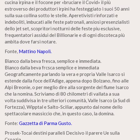
cucina irpina e il focone per «bruciare il Covid» il più
estroverso dei produttori irpini ha festeggiato i suoi 50 anni
sulla sua collina sotto le stelle. Aperetivisti rinforzati e
indeboliti, imbucati alle feste patronali, ansiosi presenzialisti
dello jet set, scopritori notturni delle feste piu esclusive,
frequentatori assidui del Billionarie e di ogni discoteca più
ambita dove farsi notare.
Fonte,
Mattino Napoli.
Bianco dalla beva fresca, semplice e immediata.
Bianco dalla beva frcsca semplice e immediata
Geograficamente parlando la vera e propria Valle Isarco si
estende dalla foce dell’Adige, appena dopo Bolzano, fino alle
Alpi Breonie, o per meglio dire alla sorgente del flume Isarco
che la nomina. Scriviamo di 80 chilometri di vallata a sua
volta suddivisa in tre ulteriori comunità, Valle Isarco (a Sud di
Fortezza), Wipptal e Salto-Sciliar, appunto dal nome dello
spettacolare massiccio che, in questo caso, la domina.
Fonte:
Gazzetta di Parma Gusto.
Prosek-Tocai destini paralleli Decisivo il parere Ue sulla
Croazia.