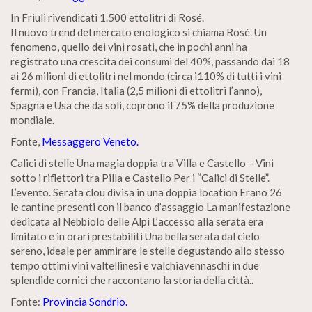
In Friuli rivendicati 1.500 ettolitri di Rosé.
Il nuovo trend del mercato enologico si chiama Rosé. Un
fenomeno, quello dei vini rosati, che in pochi anni ha
registrato una crescita dei consumi del 40%, passando dai 18
ai 26 milioni di ettolitri nel mondo (circa i110% di tutti i vini
fermi), con Francia, Italia (2,5 milioni di ettolitri l’anno),
Spagna e Usa che da soli, coprono il 75% della produzione
mondiale.
Fonte,
Messaggero Veneto.
Calici di stelle Una magia doppia tra Villa e Castello – Vini
sotto i riflettori tra Pilla e Castello Per i “Calici di Stelle”.
L’evento. Serata clou divisa in una doppia location Erano 26
le cantine presenti con il banco d’assaggio La manifestazione
dedicata al Nebbiolo delle Alpi L’accesso alla serata era
limitato e in orari prestabiliti Una bella serata dal cielo
sereno, ideale per ammirare le stelle degustando allo stesso
tempo ottimi vini valtellinesi e valchiavennaschi in due
splendide cornici che raccontano la storia della città..
Fonte:
Provincia Sondrio.