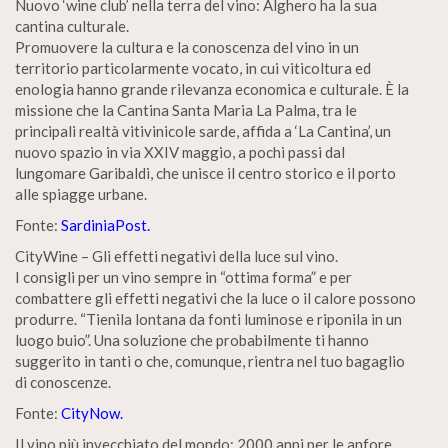
Nuovo ‘wine club’ nella terra del vino: Alghero ha la sua
cantina culturale.
Promuovere la cultura e la conoscenza del vino in un
territorio particolarmente vocato, in cui viticoltura ed
enologia hanno grande rilevanza economica e culturale. È la
missione che la Cantina Santa Maria La Palma, tra le
principali realtà vitivinicole sarde, affida a ‘La Cantina’, un
nuovo spazio in via XXIV maggio, a pochi passi dal
lungomare Garibaldi, che unisce il centro storico e il porto
alle spiagge urbane.
Fonte:
SardiniaPost.
CityWine – Gli effetti negativi della luce sul vino.
I consigli per un vino sempre in “ottima forma” e per
combattere gli effetti negativi che la luce o il calore possono
produrre. “Tienila lontana da fonti luminose e riponila in un
luogo buio”. Una soluzione che probabilmente ti hanno
suggerito in tanti o che, comunque, rientra nel tuo bagaglio
di conoscenze.
Fonte:
CityNow.
Il vino più invecchiato del mondo: 2000 anni per le anfore