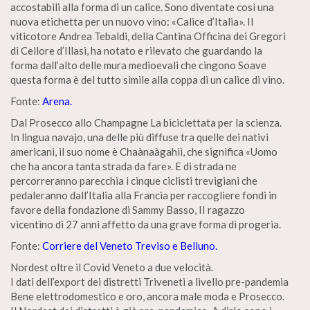
accostabili alla forma di un calice. Sono diventate così una
nuova etichetta per un nuovo vino: «Calice d’Italia». Il
viticotore Andrea Tebaldi, della Cantina Officina dei Gregori
di Cellore d’Illasi, ha notato e rilevato che guardando la
forma dall’alto delle mura medioevali che cingono Soave
questa forma è del tutto simile alla coppa di un calice di vino.
Fonte:
Arena.
Dal Prosecco allo Champagne La biciclettata per la scienza.
In lingua navajo, una delle più diffuse tra quelle dei nativi
americani, il suo nome è Chaànaàgahiì, che significa «Uomo
che ha ancora tanta strada da fare». E di strada ne
percorreranno parecchia i cinque ciclisti trevigiani che
pedaleranno dall’Italia alla Francia per raccogliere fondi in
favore della fondazione di Sammy Basso, II ragazzo
vicentino di 27 anni affetto da una grave forma di progeria.
Fonte:
Corriere del Veneto Treviso e Belluno.
Nordest oltre il Covid Veneto a due velocità.
I dati dell’export dei distretti Triveneti a livello pre-pandemia
Bene elettrodomestico e oro, ancora male moda e Prosecco.