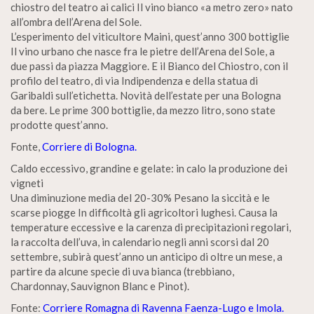
chiostro del teatro ai calici Il vino bianco «a metro zero» nato
all’ombra dell’Arena del Sole.
L’esperimento del viticultore Maini, quest’anno 300 bottiglie
Il vino urbano che nasce fra le pietre dell’Arena del Sole, a
due passi da piazza Maggiore. E il Bianco del Chiostro, con il
profilo del teatro, di via Indipendenza e della statua di
Garibaldi sull’etichetta. Novità dell’estate per una Bologna
da bere. Le prime 300 bottiglie, da mezzo litro, sono state
prodotte quest’anno.
Fonte,
Corriere di Bologna.
Caldo eccessivo, grandine e gelate: in calo la produzione dei
vigneti
Una diminuzione media del 20-30% Pesano la siccità e le
scarse piogge In difficoltà gli agricoltori lughesi. Causa la
temperature eccessive e la carenza di precipitazioni regolari,
la raccolta dell’uva, in calendario negli anni scorsi dal 20
settembre, subirà quest’anno un anticipo di oltre un mese, a
partire da alcune specie di uva bianca (trebbiano,
Chardonnay, Sauvignon Blanc e Pinot).
Fonte:
Corriere Romagna di Ravenna Faenza-Lugo e Imola.