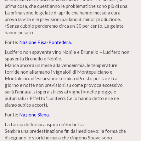
prima cosa, che quest’anno le problematiche sono più di una.
La prima sono le gelate di aprile che hanno messo a dura
prova la vita e le previsioni parlano di minor produzione.
«Senza dubbio perderemo circa un 30 per cento. Le gelate
hanno pesato.
Fonte:
Nazione Pisa-Pontedera.
Lucifero non spaventa vino Nobile e Brunello – Lucifero non
spaventa Brunello e Nobile.
Manca ancora un mese alla vendemmia, le temperature
torride non allarmano i vignaioli di Montepulciano e
Montalcino. «L’escursione termica «Presto per fare tra
giorno e notte non previsioni su come provoca eccessivo
sarà l’annata, si spera stress ai vigneti» nelle piogge e
autunnali»? Effetto ‘Lucifero’. Ce lo hanno detto e ce ne
siamo subito accorti.
Fonte
: Nazione Siena.
La forma delle mura ispira un’etichetta.
Sembra una predestinazione fin dal medioevo: la forma che
disegnano le storiche mura che cingono Soave sono