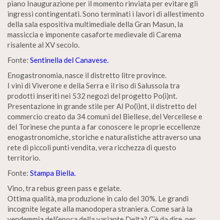
piano Inaugurazione per il momento rinviata per evitare gli
ingressi contingentati. Sono terminati i lavori di allestimento
della sala espositiva multimediale della Gran Masun, la
massiccia e imponente casaforte medievale di Carema
risalente al XV secolo.
Fonte:
Sentinella del Canavese.
Enogastronomia, nasce il distretto litre province.
I vini di Viverone e della Serra e il riso di Salussola tra
prodotti inseriti nei 532 negozi del progetto Po(i)nt.
Presentazione in grande stile per Al Po(i)nt, il distretto del
commercio creato da 34 comuni del Biellese, del Vercellese e
del Torinese che punta a far conoscere le proprie eccellenze
enogastronomiche, storiche e naturalistiche attraverso una
rete di piccoli punti vendita, vera ricchezza di questo
territorio.
Fonte:
Stampa Biella.
Vino, tra rebus green pass e gelate.
Ottima qualità, ma produzione in calo del 30%. Le grandi
incognite legate alla manodopera straniera. Come sarà la
vendemmia dell’epoca della variante Delta? C’è da dire, per