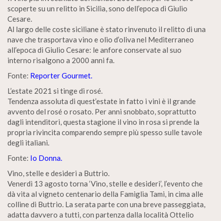
scoperte su un relitto in Sicilia, sono dell’epoca di Giulio
Cesare.
Al largo delle coste siciliane è stato rinvenuto il relitto di una
nave che trasportava vino e olio d’oliva nel Mediterraneo
all’epoca di Giulio Cesare: le anfore conservate al suo
interno risalgono a 2000 anni fa.
Fonte:
Reporter Gourmet.
L’estate 2021 si tinge di rosé.
Tendenza assoluta di quest’estate in fatto i vini è il grande
avvento del rosé o rosato. Per anni snobbato, soprattutto
dagli intenditori, questa stagione il vino in rosa si prende la
propria rivincita comparendo sempre più spesso sulle tavole
degli italiani.
Fonte:
Io Donna.
Vino, stelle e desideri a Buttrio.
Venerdì 13 agosto torna ‘Vino, stelle e desideri’, l’evento che
dà vita al vigneto centenario della Famiglia Tami, in cima alle
colline di Buttrio. La serata parte con una breve passeggiata,
adatta davvero a tutti, con partenza dalla località Ottelio