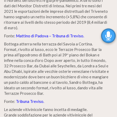
Il Nordest dei distretti è già pre-pandemico. A dirlo sono i
dati del Monitor Distretti di Intesa. Nei primi tre mesi del
2021 le esportazioni delle imprese distrettuali del Triveneto
hanno segnato un netto incremento (+5,8%) che consente di
ritornare ai livelli dello stesso periodo del 2019 (8,4 miliardi
di euro).
Fonte
: Mattino di Padova – Tribuna di Treviso.
Bottega atterra nella terrazza del Savoia a Cortina.
Format, rivolto al lusso, ecco le Terrazze Prosecco Bar la
prima all’ippodromo di Bath poi al 39″ piano del Bokan e
infine nella conca d’oro Dopo aver aperto, in tutto il mondo,
32 Prosecco Bar, da Dubai alle Seychelles, da Londra a Seul e
Abu Dhabi, ispirate alle vecchie osterie veneziane rivisitate e
modernizzate dove bere un buon bicchiere di vino e mangiare
un pasto caldo al bancone o al tavolo, Sandro Bottega, ha
ideato un secondo format, rivolto al lusso, dando vita alle
Terrazze Prosecco Bar.
Fonte:
Tribuna Treviso.
Le aziende vitivinicole fanno incetta di medaglie.
Grande soddisfazione per le aziende vitivinicole del