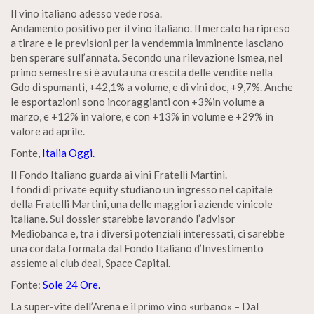
Il vino italiano adesso vede rosa.
Andamento positivo per il vino italiano. Il mercato ha ripreso
a tirare e le previsioni per la vendemmia imminente lasciano
ben sperare sull’annata. Secondo una rilevazione Ismea, nel
primo semestre si è avuta una crescita delle vendite nella
Gdo di spumanti, +42,1% a volume, e di vini doc, +9,7%. Anche
le esportazioni sono incoraggianti con +3%in volume a
marzo, e +12% in valore, e con +13% in volume e +29% in
valore ad aprile.
Fonte,
Italia Oggi.
Il Fondo Italiano guarda ai vini Fratelli Martini.
I fondi di private equity studiano un ingresso nel capitale
della Fratelli Martini, una delle maggiori aziende vinicole
italiane. Sul dossier starebbe lavorando l’advisor
Mediobanca e, tra i diversi potenziali interessati, ci sarebbe
una cordata formata dal Fondo Italiano d’Investimento
assieme al club deal, Space Capital.
Fonte:
Sole 24 Ore.
La super-vite dell’Arena e il primo vino «urbano» – Dal