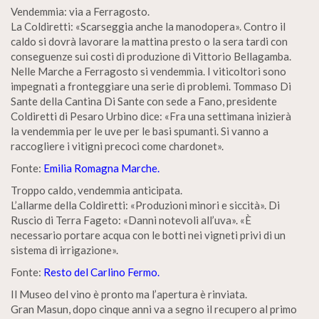
Vendemmia: via a Ferragosto.
La Coldiretti: «Scarseggia anche la manodopera». Contro il
caldo si dovrà lavorare la mattina presto o la sera tardi con
conseguenze sui costi di produzione di Vittorio Bellagamba.
Nelle Marche a Ferragosto si vendemmia. I viticoltori sono
impegnati a fronteggiare una serie di problemi. Tommaso Di
Sante della Cantina Di Sante con sede a Fano, presidente
Coldiretti di Pesaro Urbino dice: «Fra una settimana inizierà
la vendemmia per le uve per le basi spumanti. Si vanno a
raccogliere i vitigni precoci come chardonet».
Fonte:
Emilia Romagna Marche.
Troppo caldo, vendemmia anticipata.
L’allarme della Coldiretti: «Produzioni minori e siccità». Di
Ruscio di Terra Fageto: «Danni notevoli all’uva». «È
necessario portare acqua con le botti nei vigneti privi di un
sistema di irrigazione».
Fonte:
Resto del Carlino Fermo.
Il Museo del vino è pronto ma l’apertura è rinviata.
Gran Masun, dopo cinque anni va a segno il recupero al primo