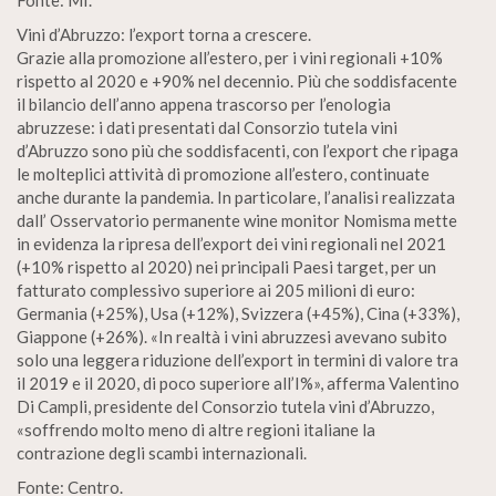
Fonte: Mf.
Vini d’Abruzzo: l’export torna a crescere.
Grazie alla promozione all’estero, per i vini regionali +10%
rispetto al 2020 e +90% nel decennio. Più che soddisfacente
il bilancio dell’anno appena trascorso per l’enologia
abruzzese: i dati presentati dal Consorzio tutela vini
d’Abruzzo sono più che soddisfacenti, con l’export che ripaga
le molteplici attività di promozione all’estero, continuate
anche durante la pandemia. In particolare, l’analisi realizzata
dall’ Osservatorio permanente wine monitor Nomisma mette
in evidenza la ripresa dell’export dei vini regionali nel 2021
(+10% rispetto al 2020) nei principali Paesi target, per un
fatturato complessivo superiore ai 205 milioni di euro:
Germania (+25%), Usa (+12%), Svizzera (+45%), Cina (+33%),
Giappone (+26%). «In realtà i vini abruzzesi avevano subito
solo una leggera riduzione dell’export in termini di valore tra
il 2019 e il 2020, di poco superiore all’I%», afferma Valentino
Di Campli, presidente del Consorzio tutela vini d’Abruzzo,
«soffrendo molto meno di altre regioni italiane la
contrazione degli scambi internazionali.
Fonte: Centro.