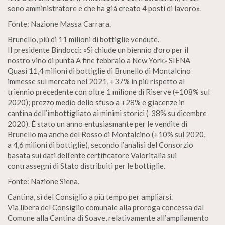
sono amministratore e che ha già creato 4 posti di lavoro».
Fonte: Nazione Massa Carrara.
Brunello, più di 11 milioni di bottiglie vendute.
II presidente Bindocci: «Si chiude un biennio d’oro per il
nostro vino di punta A fine febbraio a New York» SIENA
Quasi 11,4 milioni di bottiglie di Brunello di Montalcino
immesse sul mercato nel 2021, +37% in più rispetto al
triennio precedente con oltre 1 milione di Riserve (+108% sul
2020); prezzo medio dello sfuso a +28% e giacenze in
cantina dell’imbottigliato ai minimi storici (-38% su dicembre
2020). È stato un anno entusiasmante per le vendite di
Brunello ma anche del Rosso di Montalcino (+10% sul 2020,
a 4,6 milioni di bottiglie), secondo l’analisi del Consorzio
basata sui dati dell’ente certificatore Valoritalia sui
contrassegni di Stato distribuiti per le bottiglie.
Fonte: Nazione Siena.
Cantina, sì del Consiglio a più tempo per ampliarsi.
Via libera del Consiglio comunale alla proroga concessa dal
Comune alla Cantina di Soave, relativamente all’ampliamento