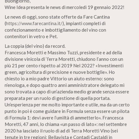
Buongiorno,
Wine Idea presenta le news di mercoledì 19 gennaio 2022!
Le news di oggi, sono state offerte da Fare Cantina
(
https://www.farecantina.it/
), impianti completi di
confezionamento e imbottigliamento del vino con
contenitori in vetro e Pet.
La coppia (del vino) da record.
Francesca Moretti e Massimo Tuzzi, presidente e ad della
divisione vinicola di ‘l’erra Moretti, chiudono l’anno con un
più 21 per cento rispetto al 2019 Nel 2022? «Investimenti
green, agricoltura di precisione e nuove bottiglie». Ho
chiesto io a mio padre Vittorio un aiuto esterno: sono
n’enologa, e dopo quattro anni amministratore delegato mi
sono trovata a capo di un’azienda medio grande senza essere
preparata per un ruolo di gestione di quella portata.
Un’esperienza per me molto importante e utile, ma da un certo
punto in poi è come guidare in Formula senza essere un pilota
di Formula 1: devi avere l’umiltà di ammetterlo». Francesca
Moretti, 47 anni, lo chiama «un passo di lato»: nel settembre
2020 ha lasciato il ruolo di ad di Terra Moretti Vino (sei
tenute in tre regioni: Bellavista e Contadi Castaldi in