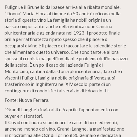
Fuligni, e il Brunello dal paese arriva alla ribalta mondiale.
“Donna” Maria Flora al timone da 50 anni: è un’icona nella
storia di questo vino La famiglia ha nobili origini e un
passato importante, anche nella vinificazione Cantina
pluricentenaria e azienda nata nel 1923 Il prodotto finale
brilla per raffinatezza ripeto spesso che il piacere di
occuparsi divino è il piacere di raccontare le splendide storie
che alimentano questo universo. Che sono tante, e allora
spesso il cronista ha quell’invidiabile problema dell’imbarazzo
della scelta. È un po’ il caso dell’azienda Fuligni di
Montalcino, cantina dalla storia pluricentenaria, dato che i
visconti Fuligni, famiglia nobile originaria di Venezia, si
trasferirono in Inghilterra nel XIV secolo, parte di un
contingente di condottieri al servizio di Edoardo III.
Fonte: Nuova Ferrara.
“Grandi Langhe” rinvia al 4 e 5 aprile l’appuntamento con
buyer e ristoratori.
Il Covid continua a scombinare le carte di fiere ed eventi,
anche nel mondo del vino. Grandi Langhe, la manifestazione
in programma alle Ogr di Torino il 30 gennaio e dedicata a