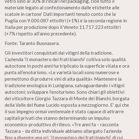
vetro sino al 30% di rincari nel packaging, cioè tutto il
materiale legato al confezionamento dalle etichette alle
scatole in cartone’ Dati importanti tenuto conto che la
Puglia con 9.000.087 ettolitri (+1%) è la seconda regione in
Italia per produzione dopo il Veneto 11.717.223 ettolitri
(+7% rispetto all’anno precedente).
Fonte: Taranto Buonasera.
Gli investitori conquistati dai vitigni della tradizione.
L’azienda ‘II monastero dei frati bianchi’ coltiva solo qualità
autoctone In pochi anni ha triplicato la superficie vitata e ora
punta all’enoturismo. «Le varietà locali sono numerose e
permettono di produrre vini di alta qualità». Mantenere la
tradizione enologica in Lunigiana, salvaguardando i vitigni
autoctoni; sviluppare l’enoturismo. Sono chiari gli obiettivi
del viticoltore Giorgio Tazzara di Monte dei Bianchi, borgata
della Valle del fiume Lucido esposta a mezzogiorno. E’ qui che
il suo impegno ormai ventennale è stato capace di attrarre
capitali privati che stanno determinando un impulso
economico-produttivo di rilievo. «Tre anni fa – racconta
Tazzara – da ditta individuale abbiamo allargato l’azienda
fino a divenire una srl, ‘Il monastero dei frati bianchi’, di cui