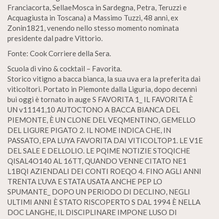
Franciacorta, SellaeMosca in Sardegna, Petra, Teruzzi e
Acquagiusta in Toscana) a Massimo Tuzzi, 48 anni, ex
Zonin1821, venendo nello stesso momento nominata
presidente dal padre Vittorio.
Fonte: Cook Corriere della Sera.
Scuola di vino & cocktail – Favorita.
Storico vitigno a bacca bianca, la sua uva era la preferita dai
viticoltori. Portato in Piemonte dalla Liguria, dopo decenni
bui oggi è tornato in auge S FAVORITA 1_ IL FAVORITA È
UN v11141,10 AUTOCTONO A BACCA BIANCA DEL
PIEMONTE, È UN CLONE DEL VEQMENTINO, GEMELLO
DEL LIGURE PIGATO 2. IL NOME INDICA CHE, IN
PASSATO, EPA LUYA FAVORITA DAI VITICOLTOP1. LE V1E
DEL SALE E DELLOLIO. LE PQIME NOTIZIE STOQICHE
QISAL4O140 AL 16TT, QUANDO VENNE CITATO NE1
L1BQI AZIENDALI DEI CONTI ROEQO 4. FINO AGLI ANNI
TRENTA L’UVA E STATA USATA ANCHE PEP LO
SPUMANTE_ DOPO UN PERIODO DI DECLINO, NEGLI
ULTIMI ANNI È STATO RISCOPERTO S DAL 1994 È NELLA
DOC LANGHE, IL DISCIPLINARE IMPONE LUSO DI