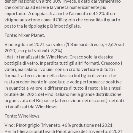
denominazione; un altro 30%, invece, è dato dal Vermentino
che continua ad essere la varietà numericamente più
importante. A doppia cifra anche l’aumento del 22% di un
vitigno autoctono come il Ciliegiolo che consolida il quarto
posto tra le tipologie più imbottigliate.
Fonte: Mixer Planet.
Vino e gdo, nel 2021 su i valori (1,8 miliardi di euro, +2,6% sul
2020), ma giù i volumi (-3,2%).
I dati Iri analizzati da WineNews. Cresce solo la classica
bottiglia di vetro, in perdita tutti gli altri formati. Crescono i
valori, ma calano i volumi, con un crollo verticale di tutti i
formati, ad eccezione della classica bottiglia di vetro, che
resta predominante in assoluto e vede performarce positive
in quantità e valore, a differenze di tutto il resto: è la sintesi
brutale del 2021 del vino italiano nella grande distribuzione
organizzata del Belpaese (ad eccezione dei discount), nei dati
Iri analizzati da WineNews.
Fonte: WineNews.
Vino: Pinot grigio Triveneto, +6% produzione nel 2021.
Per la filiera produttiva di Pinot grigio del Triveneto, il 2021