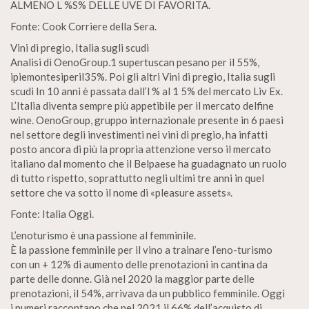
ALMENO L %S% DELLE UVE DI FAVORITA.
Fonte: Cook Corriere della Sera.
Vini di pregio, Italia sugli scudi
Analisi di OenoGroup.1 supertuscan pesano per il 55%,
ipiemontesiperil35%. Poi gli altri Vini di pregio, Italia sugli
scudi In 10 anni è passata dall’l % al 1 5% del mercato Liv Ex.
L’Italia diventa sempre più appetibile per il mercato delfine
wine. OenoGroup, gruppo internazionale presente in 6 paesi
nel settore degli investimenti nei vini di pregio, ha infatti
posto ancora di più la propria attenzione verso il mercato
italiano dal momento che il Belpaese ha guadagnato un ruolo
di tutto rispetto, soprattutto negli ultimi tre anni in quel
settore che va sotto il nome di «pleasure assets».
Fonte: Italia Oggi.
L’enoturismo è una passione al femminile.
È la passione femminile per il vino a trainare l’eno-turismo
con un + 12% di aumento delle prenotazioni in cantina da
parte delle donne. Già nel 2020 la maggior parte delle
prenotazioni, il 54%, arrivava da un pubblico femminile. Oggi
i numeri raccontano che nel 2021 il 66% dell’acquisto di