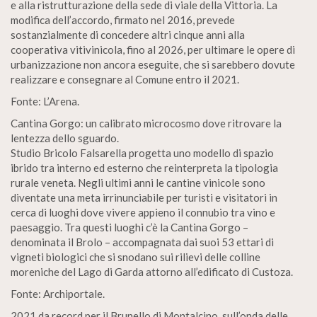
e alla ristrutturazione della sede di viale della Vittoria. La
modifica dell’accordo, firmato nel 2016, prevede
sostanzialmente di concedere altri cinque anni alla
cooperativa vitivinicola, fino al 2026, per ultimare le opere di
urbanizzazione non ancora eseguite, che si sarebbero dovute
realizzare e consegnare al Comune entro il 2021.
Fonte: L’Arena.
Cantina Gorgo: un calibrato microcosmo dove ritrovare la
lentezza dello sguardo.
Studio Bricolo Falsarella progetta uno modello di spazio
ibrido tra interno ed esterno che reinterpreta la tipologia
rurale veneta. Negli ultimi anni le cantine vinicole sono
diventate una meta irrinunciabile per turisti e visitatori in
cerca di luoghi dove vivere appieno il connubio tra vino e
paesaggio. Tra questi luoghi c’è la Cantina Gorgo –
denominata il Brolo – accompagnata dai suoi 53 ettari di
vigneti biologici che si snodano sui rilievi delle colline
moreniche del Lago di Garda attorno all’edificato di Custoza.
Fonte: Archiportale.
2021 da record per il Brunello di Montalcino, sull’onda delle