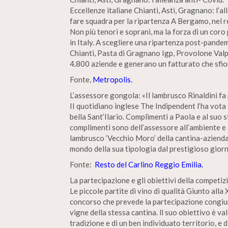
Eccellenze italiane Chianti, Asti, Gragnano: l’
fare squadra per la ripartenza A Bergamo, nel re
Non più tenori e soprani, ma la forza di un coro
in Italy. A scegliere una ripartenza post-pande
Chianti, Pasta di Gragnano Igp, Provolone Valp
4.800 aziende e generano un fatturato che sfiora
Fonte,
Metropolis.
L’assessore gongola: «Il lambrusco Rinaldini fa p
II quotidiano inglese The Indipendent l’ha vota
bella Sant’Ilario. Complimenti a Paola e al suo s
complimenti sono dell’assessore all’ambiente e a
lambrusco ‘Vecchio Moro’ della cantina-azienda ag
mondo della sua tipologia dal prestigioso gior
Fonte:
Resto del Carlino Reggio Emilia.
La partecipazione e gli obiettivi della competiz
Le piccole partite di vino di qualità Giunto alla
concorso che prevede la partecipazione congiunt
vigne della stessa cantina. ll suo obiettivo è val
tradizione e di un ben individuato territorio, e