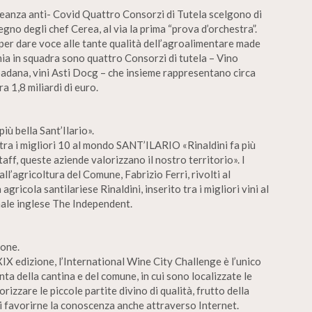
alleanza anti- Covid Quattro Consorzi di Tutela scelgono di
gno degli chef Cerea, al via la prima “prova d’orchestra”.
 per dare voce alle tante qualità dell’agroalimentare made
mia in squadra sono quattro Consorzi di tutela – Vino
adana, vini Asti Docg – che insieme rappresentano circa
 1,8 miliardi di euro.
iù bella Sant’Ilario».
 tra i migliori 10 al mondo SANT’ILARIO «Rinaldini fa più
taff, queste aziende valorizzano il nostro territorio». I
ll’agricoltura del Comune, Fabrizio Ferri, rivolti al
ricola santilariese Rinaldini, inserito tra i migliori vini al
nale inglese The Independent.
ione.
 XIX edizione, l’International Wine City Challenge è l’unico
a della cantina e del comune, in cui sono localizzate le
orizzare le piccole partite divino di qualità, frutto della
 di favorirne la conoscenza anche attraverso Internet.