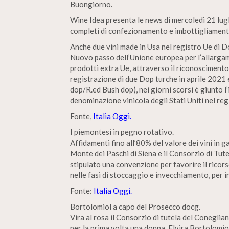
Buongiorno.
Wine Idea presenta le news di mercoledì 21 lugl
completi di confezionamento e imbottigliamento
Anche due vini made in Usa nel registro Ue di D
Nuovo passo dell’Unione europea per l’allargam
prodotti extra Ue, attraverso il riconoscimento
registrazione di due Dop turche in aprile 2021
dop/R.ed Bush dop), nei giorni scorsi è giunto l
denominazione vinicola degli Stati Uniti nel re
Fonte,
Italia Oggi.
I piemontesi in pegno rotativo.
Affidamenti fino all’80% del valore dei vini in g
Monte dei Paschi di Siena e il Consorzio di Tu
stipulato una convenzione per favorire il ricors
nelle fasi di stoccaggio e invecchiamento, per i
Fonte:
Italia Oggi.
Bortolomiol a capo del Prosecco docg.
Vira al rosa il Consorzio di tutela del Conegl
per la prima volta una donna, Elvira Bortolomiol