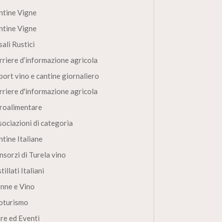
ntine Vigne
ntine Vigne
ali Rustici
rriere d’informazione agricola
port vino e cantine giornaliero
rriere d'informazione agricola
roalimentare
sociazioni di categoria
ntine Italiane
nsorzi di Turela vino
tillati Italiani
nne e Vino
oturismo
ere ed Eventi