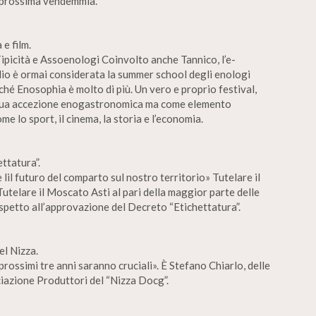
a prossima vendemmia.
 e film.
Tipicità e Assoenologi Coinvolto anche Tannico, l’e-
io è ormai considerata la summer school degli enologi
ché Enosophia è molto di più. Un vero e proprio festival,
la sua accezione enogastronomica ma come elemento
 lo sport, il cinema, la storia e l’economia.
ttatura”.
 lil futuro del comparto sul nostro territorio» Tutelare il
Tutelare il Moscato Asti al pari della maggior parte delle
ispetto all’approvazione del Decreto “Etichettatura”.
l Nizza.
prossimi tre anni saranno cruciali». È Stefano Chiarlo, delle
iazione Produttori del “Nizza Docg”.