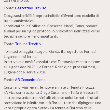
2019 erano 35.
Fonte:
Gazzettino Treviso.
Docg, sostenibilità imprescindibile «Diventiamo modello di
tutela ambientale».
I problemi delle Colline del Prosecco. Nardi, Caner, realacci:
summit per un rigido protocollo. Viticoltori indirizzati verso
tecniche sempre meno impattanti.
Fonte:
Tribuna Treviso.
Tommasi omaggia il Lago di Garda: il progetto Le Fornaci
Lugana non si ferma.
In arrivo due novità assolute che Tommasi presenta insieme
al Lugana doc 2020: Le Fornaci Rosé e, nei prossimi mesi, il
Lugana doc Riserva 2018.
Fonte:
AB Comunicazione.
Cusumano, vini regali: le nuove annate di Tenuta Ficuzza.
«A Ficuzza – racconta Diego Cusumano – l’aria è fresca e il
microclima unico crea vini altrettanto unici. Le note fruttate
raccontano le infinite varietà floreali rare che dipingono una
vera e propria opera d’arte». La tenuta all’interno della