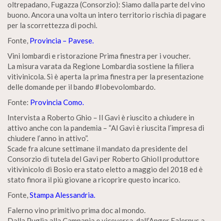
oltrepadano, Fugazza (Consorzio): Siamo dalla parte del vino
buono. Ancora una volta un intero territorio rischia di pagare
per la scorrettezza di pochi.
Fonte,
Provincia – Pavese.
Vini lombardi e ristorazione Prima finestra per i voucher.
La misura varata da Regione Lombardia sostiene la filiera
vitivinicola. Si è aperta la prima finestra per la presentazione
delle domande per il bando #Iobevolombardo.
Fonte:
Provincia Como.
Intervista a Roberto Ghio – Il Gavi è riuscito a chiudere in
attivo anche con la pandemia – “Al Gavi è riuscita l’impresa di
chiudere l’anno in attivo”.
Scade fra alcune settimane il mandato da presidente del
Consorzio di tutela del Gavi per Roberto GhioIl produttore
vitivinicolo di Bosio era stato eletto a maggio del 2018 ed è
stato finora il più giovane a ricoprire questo incarico.
Fonte,
Stampa Alessandria.
Falerno vino primitivo prima doc al mondo.
Dalla Puglia alla Campania e viceversa, dall’Anger Falernus a