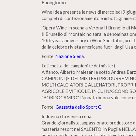
Buongiorno.
Wine Idea presenta le news di mercoledì 9 giugn
completi di confezionamento e imbottigliamento
‘Opera Wine’ in scena a Verona II Brunello di 
II Brunello di Montalcino sarà la denominazion
10th year anniversary di Wine Spectator, prest
dalla celebre rivista americana fuori dagli Usa c
Fonte,
Nazione Siena
.
L’etichetta dei campioni (e dei mister).
A fianco, Alberto Malesani e sotto Andrea Barz
CAMPIONI (E DEI MISTER) PRODURRE VINO
MOLTI CALCIATORI E ALLENATORI, PROPRIE
AGRICOLE E VITICOLE. IN CUI NASCONO B
“BORDOCAMPO”. L’annata buona vale come un
Fonte:
Gazzetta dello Sport G.
Indovina chi viene a cena.
Grande giornalista, appassionato produttore 
masseria resort nel SALENTO, in Puglia NELLA 
questa non lo è, ma è altrettanto temuto e inseg