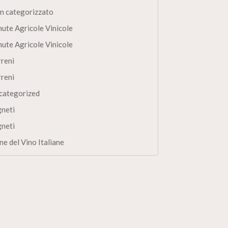
n categorizzato
nute Agricole Vinicole
nute Agricole Vinicole
rreni
rreni
categorized
gneti
gneti
ne del Vino Italiane