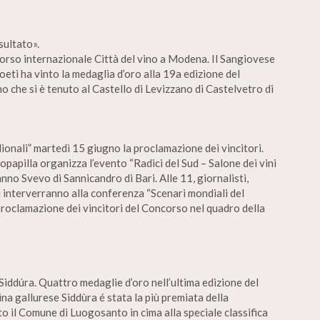
sultato».
corso internazionale Città del vino a Modena. Il Sangiovese
eti ha vinto la medaglia d’oro alla 19a edizione del
o che si è tenuto al Castello di Levizzano di Castelvetro di
idionali” martedì 15 giugno la proclamazione dei vincitori.
papilla organizza l’evento “Radici del Sud – Salone dei vini
anno Svevo di Sannicandro di Bari. Alle 11, giornalisti,
li interverranno alla conferenza “Scenari mondiali del
a proclamazione dei vincitori del Concorso nel quadro della
iddúra. Quattro medaglie d’oro nell’ultima edizione del
na gallurese Siddùra é stata la più premiata della
o il Comune di Luogosanto in cima alla speciale classifica