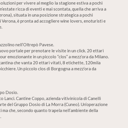
uzioni per vivere al meglio la stagione estiva a pochi
n’estate ricca di eventi e mai scontata, quella che arriva a
ona), situata in una posizione strategica a pochi
di Verona, è pronta ad accogliere wine lovers, enoturisti e
e.
azzolino nell’Oltrepò Pavese.
vo portale per prenotare le visite in un click. 20 ettari
n tour emozionante in un piccolo “clos” a mezz’ora da Milano.
antina che vanta 20 ettari vitati, 8 etichette, 120mila
l bicchiere. Un piccolo clos di Borgogna a mezz’ora da
ppo Dosio.
 Lanci. Cantine Coppo, azienda vitivinicola di Canelli
r parte del Gruppo Dosio di La Morra (Cuneo). Un’operazione
ici ma che, secondo quanto trapela nell’ambiente della
.