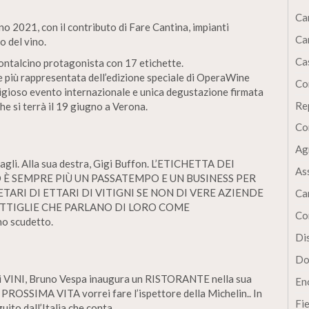
Ca
o 2021, con il contributo di Fare Cantina, impianti
Ca
 del vino.
Cas
Montalcino protagonista con 17 etichette.
e più rappresentata dell’edizione speciale di OperaWine
Co
igioso evento internazionale e unica degustazione firmata
Re
he si terrà il 19 giugno a Verona.
Co
Ag
agli. Alla sua destra, Gigi Buffon. L’ETICHETTA DEI
As
 È SEMPRE PIÙ UN PASSATEMPO E UN BUSINESS PER
TARI DI ETTARI DI VITIGNI SE NON DI VERE AZIENDE
Ca
OTTIGLIE CHE PARLANO DI LORO COME
Co
o scudetto.
Dis
Do
di VINI, Bruno Vespa inaugura un RISTORANTE nella sua
En
PROSSIMA VITA vorrei fare l’ispettore della Michelin.. In
Fi
uito dall’Italia che conta.