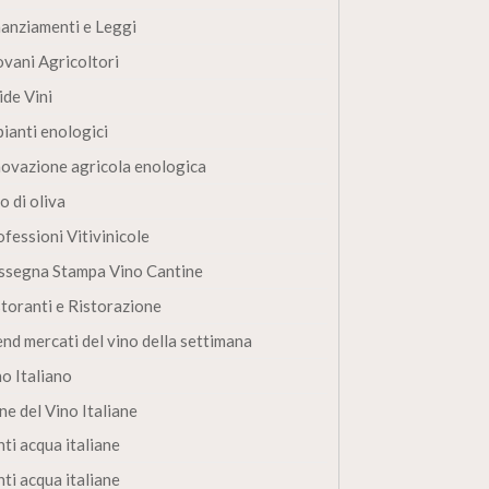
nanziamenti e Leggi
ovani Agricoltori
ide Vini
pianti enologici
novazione agricola enologica
o di oliva
fessioni Vitivinicole
ssegna Stampa Vino Cantine
storanti e Ristorazione
end mercati del vino della settimana
no Italiano
ne del Vino Italiane
ti acqua italiane
ti acqua italiane