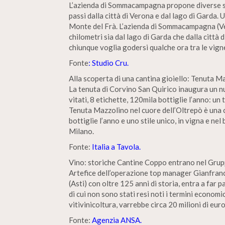
L’azienda di Sommacampagna propone diverse sol
passi dalla città di Verona e dal lago di Garda. U
Monte del Frà. L’azienda di Sommacampagna (Ver
chilometri sia dal lago di Garda che dalla città 
chiunque voglia godersi qualche ora tra le vign
Fonte
: Studio Cru.
Alla scoperta di una cantina gioiello: Tenuta M
La tenuta di Corvino San Quirico inaugura un nuo
vitati, 8 etichette, 120mila bottiglie l’anno: u
Tenuta Mazzolino nel cuore dell’Oltrepò è una c
bottiglie l’anno e uno stile unico, in vigna e ne
Milano.
Fonte:
Italia a Tavola.
Vino: storiche Cantine Coppo entrano nel Gru
Artefice dell’operazione top manager Gianfranco
(Asti) con oltre 125 anni di storia, entra a fa
di cui non sono stati resi noti i termini econom
vitivinicoltura, varrebbe circa 20 milioni di euro
Fonte:
Agenzia ANSA.