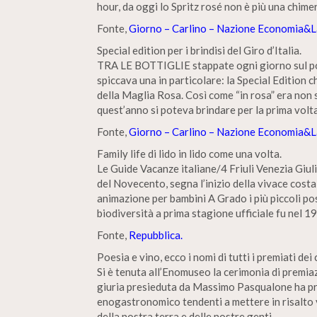
hour, da oggi lo Spritz rosé non è più una chime
Fonte,
Giorno – Carlino – Nazione Economia&L
Special edition per i brindisi del Giro d’Italia.
TRA LE BOTTIGLIE stappate ogni giorno sul pod
spiccava una in particolare: la Special Edition c
della Maglia Rosa. Così come “in rosa” era non s
quest’anno si poteva brindare per la prima vol
Fonte,
Giorno – Carlino – Nazione Economia&L
Family life di lido in lido come una volta.
Le Guide Vacanze italiane/4 Friuli Venezia Giuli
del Novecento, segna l’inizio della vivace costa
animazione per bambini A Grado i più piccoli p
biodiversità a prima stagione ufficiale fu nel 1
Fonte,
Repubblica.
Poesia e vino, ecco i nomi di tutti i premiati dei
Si è tenuta all’Enomuseo la cerimonia di premiaz
giuria presieduta da Massimo Pasqualone ha pr
enogastronomico tendenti a mettere in risalto v
della nostra terra e delle nostre genti.