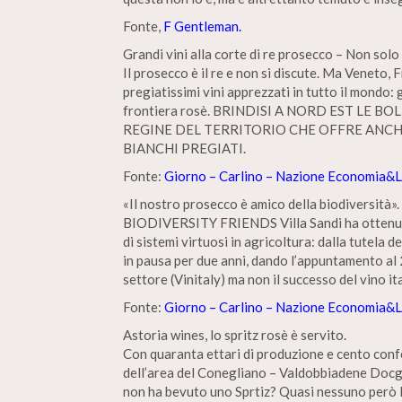
Fonte,
F Gentleman.
Grandi vini alla corte di re prosecco – Non solo
Il prosecco è il re e non si discute. Ma Veneto, 
pregiatissimi vini apprezzati in tutto il mondo: 
frontiera rosè. BRINDISI A NORD EST LE
REGINE DEL TERRITORIO CHE OFFRE ANCH
BIANCHI PREGIATI.
Fonte:
Giorno – Carlino – Nazione Economia&
«Il nostro prosecco è amico della biodiversità».
BIODIVERSITY FRIENDS Villa Sandi ha ottenuto l
di sistemi virtuosi in agricoltura: dalla tutela
in pausa per due anni, dando l’appuntamento al 
settore (Vinitaly) ma non il successo del vino it
Fonte:
Giorno – Carlino – Nazione Economia&
Astoria wines, lo spritz rosè è servito.
Con quaranta ettari di produzione e cento confe
dell’area del Conegliano – Valdobbiadene Doc
non ha bevuto uno Sprtiz? Quasi nessuno però l’