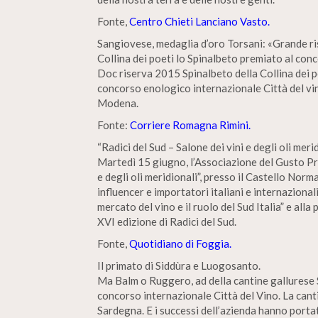
Fonte,
Centro Chieti Lanciano Vasto.
Sangiovese, medaglia d’oro Torsani: «Grande ri
Collina dei poeti lo Spinalbeto premiato al con
Doc riserva 2015 Spinalbeto della Collina dei po
concorso enologico internazionale Città del vin
Modena.
Fonte:
Corriere Romagna Rimini.
“Radici del Sud – Salone dei vini e degli oli mer
Martedì 15 giugno, l’Associazione del Gusto Pro
e degli oli meridionali”, presso il Castello Norm
influencer e importatori italiani e internaziona
mercato del vino e il ruolo del Sud Italia” e all
XVI edizione di Radici del Sud.
Fonte,
Quotidiano di Foggia.
Il primato di Siddùra e Luogosanto.
Ma Balm o Ruggero, ad della cantine gallurese S
concorso internazionale Città del Vino. La canti
Sardegna. E i successi dell’azienda hanno portat