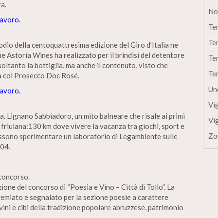
ra.
No
avoro.
Te
Te
io della centoquattresima edizione del Giro d’Italia ne
he Astoria Wines ha realizzato per il brindisi del detentore
Te
oltanto la bottiglia, ma anche il contenuto, visto che
Te
ta col Prosecco Doc Rosé.
Un
avoro.
Vi
a. Lignano Sabbiadoro, un mito balneare che risale ai primi
Vi
 friulana:130 km dove vivere la vacanza tra giochi, sport e
Zo
ossono sperimentare un laboratorio di Legambiente sulle
904.
 concorso.
ione del concorso di “Poesia e Vino – Città di Tollo”. La
emiato e segnalato per la sezione poesie a carattere
ini e cibi della tradizione popolare abruzzese, patrimonio