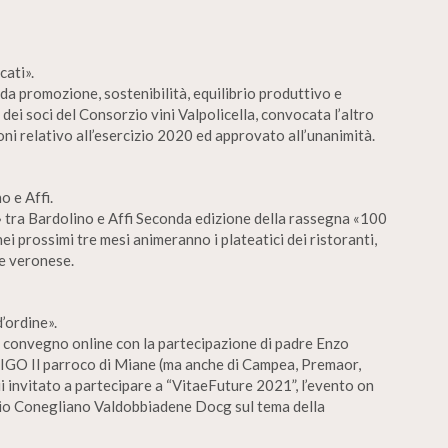
cati».
 da promozione, sostenibilità, equilibrio produttivo e
 dei soci del Consorzio vini Valpolicella, convocata l’altro
ioni relativo all’esercizio 2020 ed approvato all’unanimità.
o e Affi.
 tra Bardolino e Affi Seconda edizione della rassegna «100
nei prossimi tre mesi animeranno i plateatici dei ristoranti,
te veronese.
’ordine».
l convegno online con la partecipazione di padre Enzo
IGO Il parroco di Miane (ma anche di Campea, Premaor,
i invitato a partecipare a “VitaeFuture 2021”, l’evento on
rzio Conegliano Valdobbiadene Docg sul tema della