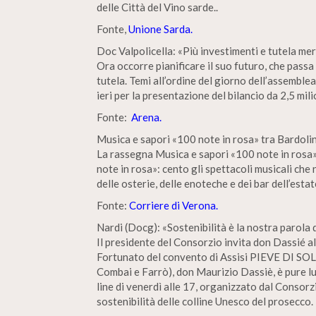
delle Città del Vino sarde..
Fonte,
Unione Sarda.
Doc Valpolicella: «Più investimenti e tutela mer
Ora occorre pianificare il suo futuro, che passa
tutela. Temi all’ordine del giorno dell’assemblea
ieri per la presentazione del bilancio da 2,5 mil
Fonte:
Arena.
Musica e sapori «100 note in rosa» tra Bardolin
La rassegna Musica e sapori «100 note in rosa»
note in rosa»: cento gli spettacoli musicali che 
delle osterie, delle enoteche e dei bar dell’esta
Fonte:
Corriere di Verona.
Nardi (Docg): «Sostenibilità è la nostra parola d
Il presidente del Consorzio invita don Dassié a
Fortunato del convento di Assisi PIEVE DI SOL
Combai e Farrò), don Maurizio Dassiè, è pure lu
line di venerdì alle 17, organizzato dal Conso
sostenibilità delle colline Unesco del prosecco.