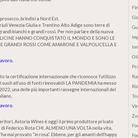
Fi
Gi
 prosecco, brindisi a Nord Est.
Friuli Venezia Giulia e Trentino Alto Adige sono terre di
Gu
grandi bianchi e grandi rossi. Per non parlare della nuova
Im
 BOLLICINE HANNO CONQUISTATO IL MONDO E SONO LE
E GRANDI ROSSI COME AMARONE E VALPOLICELLA E
In
Oli
Lavoro.
Pro
a certificazione internazionale che riconosce l’utilizzo
Ra
 dei suoli all’uso di fonti rinnovabili LA PANDEMIA ha messo
Ri
2022, una delle più importanti rassegne internazionali del
aliano.
Tr
Lavoro.
Vi
Zo
ritori, Astoria Wines è oggi il primo produttore privato
Fon
g di Federico Rota CHI, ALMENO UNA VOLTA nella vita,
ha mai provato “in rosa”. Ebbene, per gli amanti dell’happy
Fon