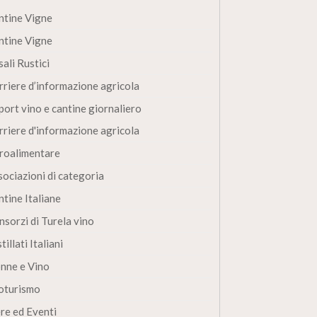
ntine Vigne
ntine Vigne
ali Rustici
rriere d’informazione agricola
port vino e cantine giornaliero
rriere d'informazione agricola
roalimentare
sociazioni di categoria
ntine Italiane
nsorzi di Turela vino
tillati Italiani
nne e Vino
oturismo
ere ed Eventi