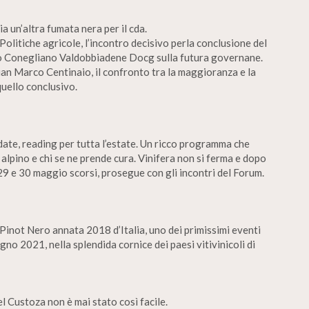
ia un’altra fumata nera per il cda.
olitiche agricole, l’incontro decisivo perla conclusione del
co Conegliano Valdobbiadene Docg sulla futura governane.
ian Marco Centinaio, il confronto tra la maggioranza e la
uello conclusivo.
ate, reading per tutta l’estate. Un ricco programma che
 alpino e chi se ne prende cura. Vinifera non si ferma e dopo
l 29 e 30 maggio scorsi, prosegue con gli incontri del Forum.
 Pinot Nero annata 2018 d’Italia, uno dei primissimi eventi
ugno 2021, nella splendida cornice dei paesi vitivinicoli di
el Custoza non è mai stato così facile.