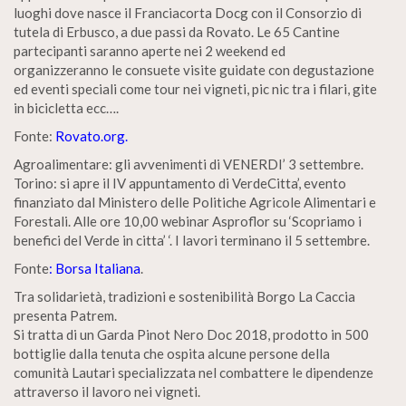
luoghi dove nasce il Franciacorta Docg con il Consorzio di
tutela di Erbusco, a due passi da Rovato. Le 65 Cantine
partecipanti saranno aperte nei 2 weekend ed
organizzeranno le consuete visite guidate con degustazione
ed eventi speciali come tour nei vigneti, pic nic tra i filari, gite
in bicicletta ecc….
Fonte:
Rovato.org.
Agroalimentare: gli avvenimenti di VENERDI’ 3 settembre.
Torino: si apre il IV appuntamento di VerdeCitta’, evento
finanziato dal Ministero delle Politiche Agricole Alimentari e
Forestali. Alle ore 10,00 webinar Asproflor su ‘Scopriamo i
benefici del Verde in citta’ ‘. I lavori terminano il 5 settembre.
Fonte
: Borsa Italiana
.
Tra solidarietà, tradizioni e sostenibilità Borgo La Caccia
presenta Patrem.
Si tratta di un Garda Pinot Nero Doc 2018, prodotto in 500
bottiglie dalla tenuta che ospita alcune persone della
comunità Lautari specializzata nel combattere le dipendenze
attraverso il lavoro nei vigneti.