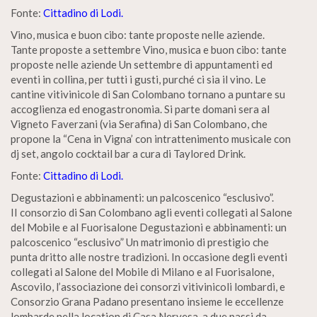
Fonte:
Cittadino di Lodi.
Vino, musica e buon cibo: tante proposte nelle aziende.
Tante proposte a settembre Vino, musica e buon cibo: tante
proposte nelle aziende Un settembre di appuntamenti ed
eventi in collina, per tutti i gusti, purché ci sia il vino. Le
cantine vitivinicole di San Colombano tornano a puntare su
accoglienza ed enogastronomia. Si parte domani sera al
Vigneto Faverzani (via Serafina) di San Colombano, che
propone la “Cena in Vigna’ con intrattenimento musicale con
dj set, angolo cocktail bar a cura di Taylored Drink.
Fonte:
Cittadino di Lodi.
Degustazioni e abbinamenti: un palcoscenico “esclusivo”.
II consorzio di San Colombano agli eventi collegati al Salone
del Mobile e al Fuorisalone Degustazioni e abbinamenti: un
palcoscenico “esclusivo” Un matrimonio di prestigio che
punta dritto alle nostre tradizioni. In occasione degli eventi
collegati al Salone del Mobile di Milano e al Fuorisalone,
Ascovilo, l’associazione dei consorzi vitivinicoli lombardi, e
Consorzio Grana Padano presentano insieme le eccellenze
lombarde nella location di Casa Nervesa, a due passi da