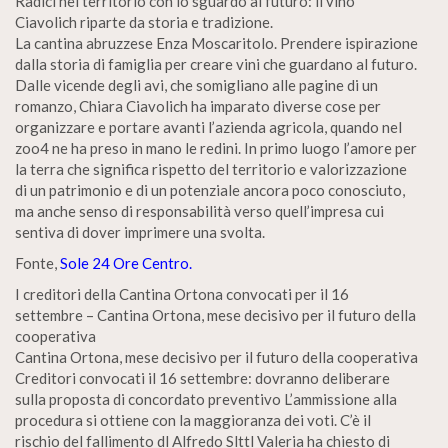
Radici nel territorio con lo sguardo al futuro: il vino
Ciavolich riparte da storia e tradizione.
La cantina abruzzese Enza Moscaritolo. Prendere ispirazione
dalla storia di famiglia per creare vini che guardano al futuro.
Dalle vicende degli avi, che somigliano alle pagine di un
romanzo, Chiara Ciavolich ha imparato diverse cose per
organizzare e portare avanti l’azienda agricola, quando nel
zoo4 ne ha preso in mano le redini. In primo luogo l’amore per
la terra che significa rispetto del territorio e valorizzazione
di un patrimonio e di un potenziale ancora poco conosciuto,
ma anche senso di responsabilità verso quell’impresa cui
sentiva di dover imprimere una svolta.
Fonte,
Sole 24 Ore Centro.
I creditori della Cantina Ortona convocati per il 16
settembre – Cantina Ortona, mese decisivo per il futuro della
cooperativa
Cantina Ortona, mese decisivo per il futuro della cooperativa
Creditori convocati il 16 settembre: dovranno deliberare
sulla proposta di concordato preventivo L’ammissione alla
procedura si ottiene con la maggioranza dei voti. C’è il
rischio del fallimento dl Alfredo Slttl Valeria ha chiesto di