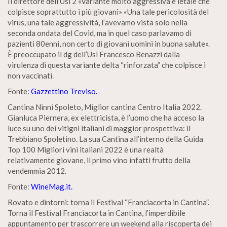
Il direttore dell’Usl 2 «Variante molto aggressiva e letale che
colpisce soprattutto i più giovani» «Una tale pericolosità del
virus, una tale aggressività, l’avevamo vista solo nella
seconda ondata del Covid, ma in quel caso parlavamo di
pazienti 80enni, non certo di giovani uomini in buona salute».
È preoccupato il dg dell’Usl Francesco Benazzi dalla
virulenza di questa variante delta “rinforzata” che colpisce i
non vaccinati.
Fonte:
Gazzettino Treviso.
Cantina Ninni Spoleto, Miglior cantina Centro Italia 2022.
Gianluca Piernera, ex elettricista, è l’uomo che ha acceso la
luce su uno dei vitigni italiani di maggior prospettiva: il
Trebbiano Spoletino. La sua Cantina all’interno della Guida
Top 100 Migliori vini italiani 2022 è una realtà
relativamente giovane, il primo vino infatti frutto della
vendemmia 2012.
Fonte:
WineMag.it.
Rovato e dintorni: torna il Festival “Franciacorta in Cantina”.
Torna il Festival Franciacorta in Cantina, l’imperdibile
appuntamento per trascorrere un weekend alla riscoperta dei