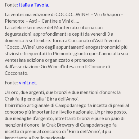
Fonte
: Italia a Tavola.
La ventesima edizione di COCCO…WINE! – Vizi & Sapori –
Piemonte – Asti – Cantine e Vini d ….
La celebre kermesse del Monferrato ritorna con
degustazioni, approfondimenti e ospiti da venerdì 3 a
domenica 5 settembre. Torna a Cocconato d’Asti l’evento
“Cocco…Wine”, uno degli appuntamenti enogastronomici più
sfiziosi e frequentati in Piemonte, giunto quest’anno alla sua
ventesima edizione organizzato e promosso
dall’associazione Go Wine d’intesa con il Comune di
Cocconato.
Fonte:
vinit.net.
Un oro, due argenti, due bronzi e due menzioni d’onore: la
Crak fa il pieno alla “Birra dell’Anno”.
Il birrificio artigianale di Campodarsego fa incetta di premi al
concorso più importante a livello nazionale. Un primo posto,
due medaglie d’argento, altrettanti bronzi e pure un paio di
menzioni d’onore: la Crak Brewery di Campodarsego fa
incetta di premi al concorso di “Birra dell’Anno”, il più
importante a livello nazionale.