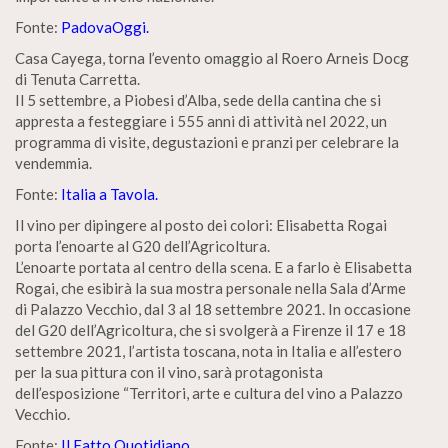
Fonte:
PadovaOggi.
Casa Cayega, torna l’evento omaggio al Roero Arneis Docg
di Tenuta Carretta.
Il 5 settembre, a Piobesi d’Alba, sede della cantina che si
appresta a festeggiare i 555 anni di attività nel 2022, un
programma di visite, degustazioni e pranzi per celebrare la
vendemmia.
Fonte:
Italia a Tavola.
Il vino per dipingere al posto dei colori: Elisabetta Rogai
porta l’enoarte al G20 dell’Agricoltura.
L’enoarte portata al centro della scena. E a farlo è Elisabetta
Rogai, che esibirà la sua mostra personale nella Sala d’Arme
di Palazzo Vecchio, dal 3 al 18 settembre 2021. In occasione
del G20 dell’Agricoltura, che si svolgerà a Firenze il 17 e 18
settembre 2021, l’artista toscana, nota in Italia e all’estero
per la sua pittura con il vino, sarà protagonista
dell’esposizione “Territori, arte e cultura del vino a Palazzo
Vecchio.
Fonte:
Il Fatto Quotidiano.