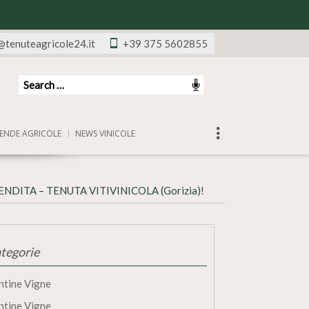
@tenuteagricole24.it
+39 375 5602855
ENDE AGRICOLE
NEWS VINICOLE
NDITA – TENUTA VITIVINICOLA (Gorizia)!
tegorie
ntine Vigne
ntine Vigne