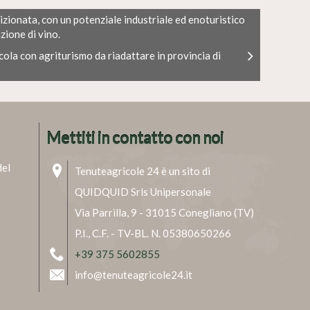
izionata, con un potenziale industriale ed enoturistico
zione di vino.
cola con agriturismo da riadattare in provincia di
Mettiti in contatto con noi
del
Tenuteagricole 24 è un sito di
QUIDQUID Srls Unipersonale
Via Parrilla, 9 - 31015 Conegliano (TV)
P.I., C.F. - TV-BL. N. 05380650266
+39 375 5602855
info@tenuteagricole24.it