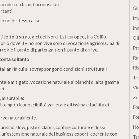
ziende con brand riconosciuti.
Gu
rtanti.
Im
no nello stesso asset.
In
ticoli più strategici del Nord-Est europeo, tra Collio,
Oli
orio dove il vino non vive solo di vocazione agricola, ma di
Pro
rroir è il punto di partenza, non il punto di arrivo.
Ra
cconta soltanto
Ri
 italiani in cui si sovrappongono condizioni strutturali
Tr
nentale mitigato, vocazione naturale ai bianchi di alta gamma
Vi
ei.
Zo
 misurabile:
 tempo, riconoscibilità varietale altissima e facilità di
Fon
Fon
serve naturalmente.
No
urismo slow, piste ciclabili, confine culturale e flussi
 È un’estensione naturale del business export, coerente con
Te