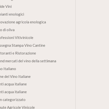
ide Vini
pianti enologici
novazione agricola enologica
o di oliva
fessioni Vitivinicole
ssegna Stampa Vino Cantine
storanti e Ristorazione
end mercati del vino della settimana
no Italiano
ne del Vino Italiane
ti acqua italiane
ti acqua italiane
n categorizzato
nute Agricole Vinicole