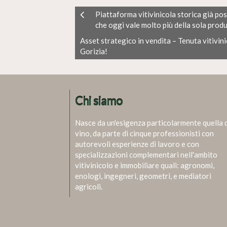
Piattaforma vitivinicola storica già pos
che oggi vale molto più della sola produ
Asset strategico in vendita – Tenuta vitivini
Gorizia!
Chi siamo
Nasce da un'esigenza particolarmente quella 
vino, da parte di cinque professionisti con
autorevoli esperienze di lavoro e con
specializzazioni complementari nell'ambito
vitivinicolo e immobiliare quali: agronomi,
enologi, ingegneri, geometri, e mediatori
agricoli.