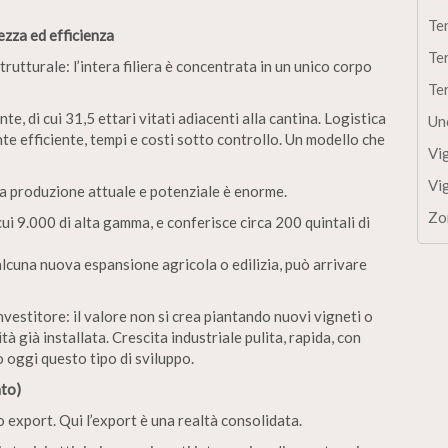
Te
ezza ed efficienza
Te
trutturale: l’intera filiera è concentrata in un unico corpo
Te
e, di cui 31,5 ettari vitati adiacenti alla cantina. Logistica
Un
e efficiente, tempi e costi sotto controllo. Un modello che
Vi
Vi
tra produzione attuale e potenziale è enorme.
Zo
cui 9.000 di alta gamma, e conferisce circa 200 quintali di
 alcuna nuova espansione agricola o edilizia, può arrivare
vestitore: il valore non si crea piantando nuovi vigneti o
già installata. Crescita industriale pulita, rapida, con
 oggi questo tipo di sviluppo.
ato)
export. Qui l’export è una realtà consolidata.