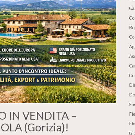
Cas
Co
Re
Co
Ag
As
Ca
Co
Dis
Do
En
O IN VENDITA –
Fi
LA (Gorizia)!
Fi
Gi