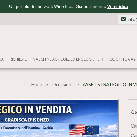
Un portale del network Wine Idea. Scopri il mondo
Wine idea
info
UA
RICHIESTE
MACCHINE AGRICOLE ED ENOLOGICHE
PRODOTTI DA AZI
Home
Occasione
ASSET STRATEGICO IN VE
Ca
Ca
Ca