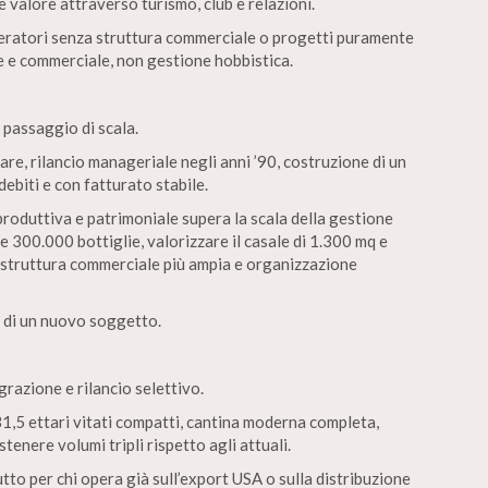
re valore attraverso turismo, club e relazioni.
peratori senza struttura commerciale o progetti puramente
le e commerciale, non gestione hobbistica.
 passaggio di scala.
are, rilancio manageriale negli anni ’90, costruzione di un
ebiti e con fatturato stabile.
produttiva e patrimoniale supera la scala della gestione
le 300.000 bottiglie, valorizzare il casale di 1.300 mq e
 struttura commerciale più ampia e organizzazione
 di un nuovo soggetto.
razione e rilancio selettivo.
1,5 ettari vitati compatti, cantina moderna completa,
stenere volumi tripli rispetto agli attuali.
to per chi opera già sull’export USA o sulla distribuzione