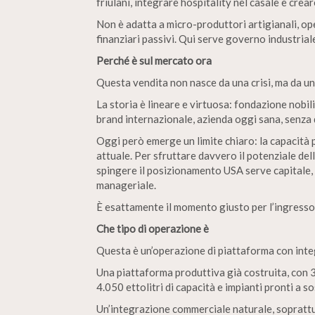
friulani, integrare hospitality nel casale e crea
Non è adatta a micro-produttori artigianali, o
finanziari passivi. Qui serve governo industria
Perché è sul mercato ora
Questa vendita non nasce da una crisi, ma da un
La storia è lineare e virtuosa: fondazione nobili
brand internazionale, azienda oggi sana, senza d
Oggi però emerge un limite chiaro: la capacità 
attuale. Per sfruttare davvero il potenziale del
spingere il posizionamento USA serve capitale,
manageriale.
È esattamente il momento giusto per l’ingresso
Che tipo di operazione è
Questa è un’operazione di piattaforma con integ
Una piattaforma produttiva già costruita, con 3
4.050 ettolitri di capacità e impianti pronti a so
Un’integrazione commerciale naturale, soprattut