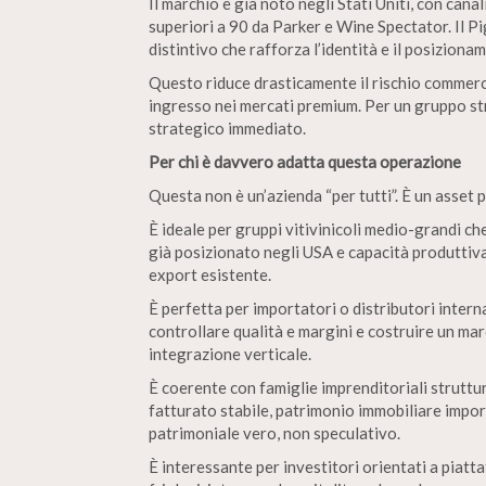
Il marchio è già noto negli Stati Uniti, con canal
superiori a 90 da Parker e Wine Spectator. Il Pi
distintivo che rafforza l’identità e il posiziona
Questo riduce drasticamente il rischio commercia
ingresso nei mercati premium. Per un gruppo st
strategico immediato.
Per chi è davvero adatta questa operazione
Questa non è un’azienda “per tutti”. È un asset p
È ideale per gruppi vitivinicoli medio-grandi c
già posizionato negli USA e capacità produttiv
export esistente.
È perfetta per importatori o distributori inter
controllare qualità e margini e costruire un ma
integrazione verticale.
È coerente con famiglie imprenditoriali struttu
fatturato stabile, patrimonio immobiliare impo
patrimoniale vero, non speculativo.
È interessante per investitori orientati a piatt