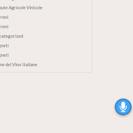
nute Agricole Vinicole
rreni
rreni
categorized
gneti
gneti
ne del Vino Italiane