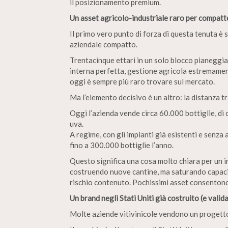
il posizionamento premium.
Un asset agricolo-industriale raro per compatt
Il primo vero punto di forza di questa tenuta è s
aziendale compatto.
Trentacinque ettari in un solo blocco pianeggiant
interna perfetta, gestione agricola estremament
oggi è sempre più raro trovare sul mercato.
Ma l’elemento decisivo è un altro: la distanza 
Oggi l’azienda vende circa 60.000 bottiglie, di 
uva.
A regime, con gli impianti già esistenti e senza
fino a 300.000 bottiglie l’anno.
Questo significa una cosa molto chiara per un in
costruendo nuove cantine, ma saturando capacità 
rischio contenuto. Pochissimi asset consentono
Un brand negli Stati Uniti già costruito (e valid
Molte aziende vitivinicole vendono un progetto 