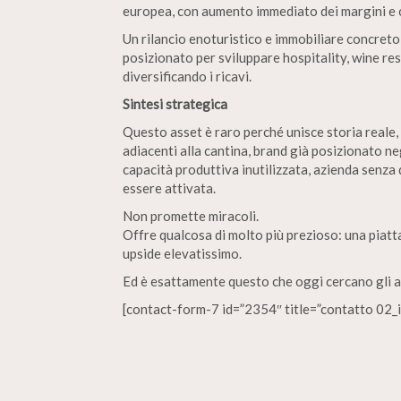
europea, con aumento immediato dei margini e co
Un rilancio enoturistico e immobiliare concreto
posizionato per sviluppare hospitality, wine res
diversificando i ricavi.
Sintesi strategica
Questo asset è raro perché unisce storia reale, 
adiacenti alla cantina, brand già posizionato ne
capacità produttiva inutilizzata, azienda senza 
essere attivata.
Non promette miracoli.
Offre qualcosa di molto più prezioso: una piatt
upside elevatissimo.
Ed è esattamente questo che oggi cercano gli ac
[contact-form-7 id=”2354″ title=”contatto 02_i