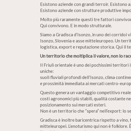
Esistono aziende con grandi terroir. Esistono a
Esistono aziende con strutture produttive impo
Molto più raramente questi tre fattori convivo
Qui convivono. E in modo strutturale.
Siamo a Gradisca d’Isonzo, in uno dei corridoi vi
Isonzo, Slovenia e asse mitteleuropeo. Un territ
logistica, export e reputazione storica. Qui il te
Un territorio che moltiplica il valore, non lo ra
Il Friuli orientale è uno dei pochissimi territori
uniche:
suoli fluviali profondi dell’Isonzo, clima conti
e prossimità immediata ai mercati centro-europ
Questo genera un vantaggio competitivo reale,
costi agronomici più stabili, qualità costante nel
posizionamento sui mercati esteri.
Non è un territorio che “spera” nell’export: lo 
Gradisca è inoltre baricentrica rispetto a vino, t
mitteleuropei. L’enoturismo qui non è folklore.