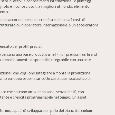
i storici attivi, riconoscimenti internazionali e punteggi
gnolo è riconosciuto tra i migliori al mondo, elemento
mento.
le, accorcia i tempi di crescita e abbassa i costi di
rutturato o un operatore internazionale, è un acceleratore
ensato per profili precisi.
he cercano una base produttiva nel Friuli premium, un brand
a immediatamente disponibile, integrabile con una rete
nazionali che vogliono integrare a monte la produzione,
rchio europeo proprietario. Un caso quasi scolastico di
rate che cercano un’azienda sana, senza debiti, con
rtante e crescita programmabile nel tempo. Un asset
aforme, capaci di sviluppare un polo dei bianchi premium