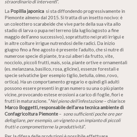
straordinario di intervent
i”.
La
Popillia japonica
si sta diffondendo progressivamente in
Piemonte almeno dal 2015. Si tratta di un insetto nocivo: è
un coleottero scarabeide che vive parte della sua vita allo
stadio di larva o pupa nel terreno (da luglio/agosto a fine
maggio dell’anno successivo), soprattutto nei prati irrigui e
in altre colture irrigue nutrendosi delle radici. Da inizio
giugno fino a fine agosto è presente l’adulto, che si nutre di
numerose specie di piante, tra cui alberi da frutto, vite,
nocciolo, piccoli frutti, mais, soia, piante ortive e ornamentali
(es. melanzana, basilico, rosa, glicine), essenze forestali e
specie selvatiche (per esempio tiglio, betulla, olmo, rovo,
ortica). Ha un comportamento gregario e quindi gli adulti
possono essere presenti in gran numero su una o più piante
vicine, provocando estese erosioni a carico di foglie, fiori e
frutti in maturazione. “
Nel pieno dell’infestazione
– chiarisce
Marco Boggetti, responsabile dell’area tecnica ambiente di
Confagricoltura Piemonte
–
sono sufficienti poche ore per
defogliare, per esempio, un vigneto o un impianto di piccoli
frutti e comprometterne la produttività
“.
Per la difesa delle produzioni è possibile effettuare