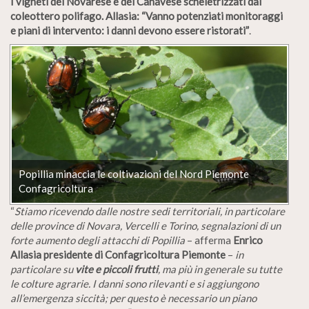
I vigneti del Novarese e del Canavese scheletrizzati dal
coleottero polifago. Allasia: “Vanno potenziati monitoraggi
e piani di intervento: i danni devono essere ristorati”
.
Popillia minaccia le coltivazioni del Nord Piemonte
Confagricoltura
“
Stiamo ricevendo dalle nostre sedi territoriali, in particolare
delle province di Novara, Vercelli e Torino, segnalazioni di un
forte aumento degli attacchi di Popillia
– afferma
Enrico
Allasia
presidente di
Confagricoltura Piemonte
–
in
particolare su
vite e piccoli frutti
, ma più in generale su tutte
le colture agrarie. I danni sono rilevanti e si aggiungono
all’emergenza siccità; per questo è necessario un piano