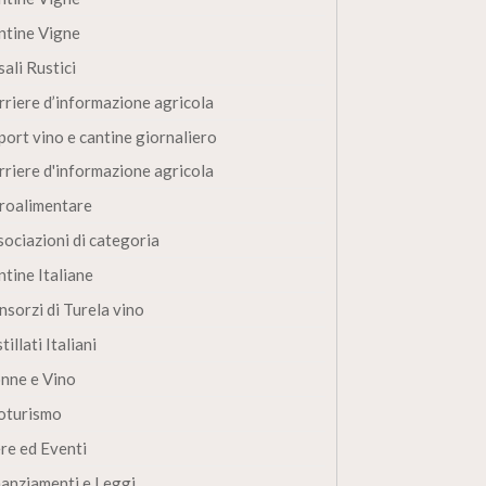
ntine Vigne
ali Rustici
rriere d’informazione agricola
port vino e cantine giornaliero
rriere d'informazione agricola
roalimentare
sociazioni di categoria
ntine Italiane
nsorzi di Turela vino
tillati Italiani
nne e Vino
oturismo
ere ed Eventi
nanziamenti e Leggi