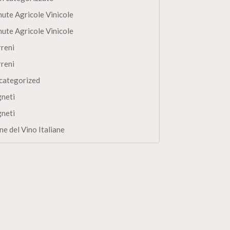
nute Agricole Vinicole
nute Agricole Vinicole
rreni
rreni
categorized
gneti
gneti
ne del Vino Italiane