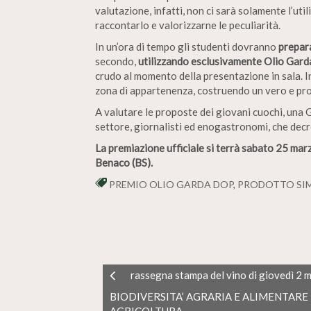
valutazione, infatti, non ci sarà solamente l’ut
raccontarlo e valorizzarne le peculiarità.
In un’ora di tempo gli studenti dovranno
prepara
secondo,
utilizzando esclusivamente Olio Gar
crudo al momento della presentazione in sala. In
zona di appartenenza, costruendo un vero e pr
A valutare le proposte dei giovani cuochi, una G
settore, giornalisti ed enogastronomi, che decre
La premiazione ufficiale si terrà sabato 25 mar
Benaco (BS).
PREMIO OLIO GARDA DOP
,
PRODOTTO SI
rassegna stampa del vino di giovedì 2 
BIODIVERSITA’ AGRARIA E ALIMENTARE
AGRICOLTURA