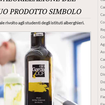
Ca
SUO PRODOTTO SIMBOLO
Cas
Co
 rivolto agli studenti degli istituti alberghieri.
Re
Co
Ag
As
Ca
Co
Dis
Do
En
Fi
Fi