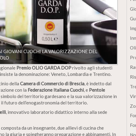
Gi
Gu
Im
In
Oli
I GIOVANI CUOCHI LA VALORIZZAZIONE DEL
Pro
BOLO
Ra
egionale
Premio OLIO GARDA DOP
rivolto agli studenti
ui insiste la denominazione: Veneto, Lombardia e Trentino.
Ri
cinio della
Camera di Commercio di Brescia
, è indetto dal
Tr
razione con la
Federazione Italiana Cuochi
, e
Pentole
 simbolo del territorio gardesano e la sua valorizzazione in
Vi
il futuro dell’enogastronomia del territorio.
Zo
lli
, innovativo laboratorio didattico interno alla sede
Fon
Fon
composta da un insegnante, due allievi di cucina che
nno la giuria e spiegheranno preparazione e abbinamenti. In
No