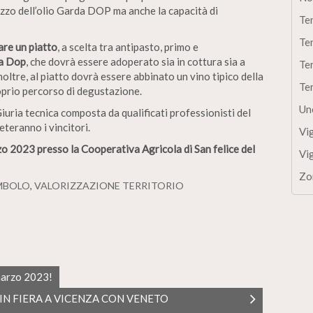
ilizzo dell’olio Garda DOP ma anche la capacità di
Te
Te
re un piatto
, a scelta tra antipasto, primo e
da Dop
, che dovrà essere adoperato sia in cottura sia a
Te
oltre, al piatto dovrà essere abbinato un vino tipico della
Te
oprio percorso di degustazione.
Un
iuria tecnica composta da qualificati professionisti del
teranno i vincitori.
Vi
zo 2023 presso la Cooperativa Agricola di San felice del
Vi
Zo
MBOLO
,
VALORIZZAZIONE TERRITORIO
marzo 2023!
 IN FIERA A VICENZA CON VENETO