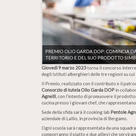
PREMIO OLIO GARDA DOP: COMINCIA DA
TERRITORIO E DEL SUO PRODOTTO SIM
Giovedì 9 marzo 2023
torna il concorso interr
degli Istituti alberghieri delle tre regioni su c
Il Premio, realizzato con il contributo e il patro
Consorzio di tutela Olio Garda DOP
in collabo
Agnelli
, con l’intento di promuovere il prodotto
cucina presso i giovani chef, che rappresentano 
Sede della sfida sarà il cooking lab
Pentole Agne
aziendale di Lallio, in provincia di Bergamo.
Ogni scuola sarà rappresentata da una squadra 
comporranno il piatto e due allievi che servira