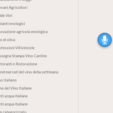
ovani Agricoltori
ide Vini
pianti enologici
novazione agricola enologica
o di oliva
fessioni Vitivinicole
ssegna Stampa Vino Cantine
storanti e Ristorazione
end mercati del vino della settimana
no Italiano
ne del Vino Italiane
ti acqua italiane
ti acqua italiane
n categorizzato