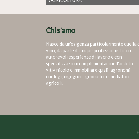
Chi siamo
Nasce da un'esigenza particolarmente quella 
vino, da parte di cinque professionisti con
autorevoli esperienze di lavoro e con
specializzazioni complementari nell'ambito
vitivinicolo e immobiliare quali: agronomi,
enologi, ingegneri, geometri, e mediatori
agricoli.