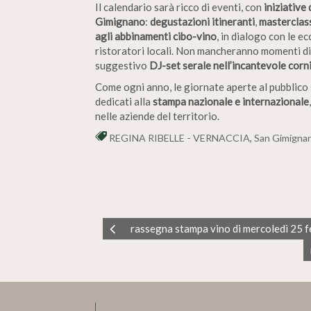
Il calendario sarà ricco di eventi, con
iniziative 
Gimignano
:
degustazioni itineranti
,
masterclas
agli abbinamenti cibo-vino
, in dialogo con le 
ristoratori locali. Non mancheranno momenti di 
suggestivo
DJ-set serale nell’incantevole corn
Come ogni anno, le giornate aperte al pubblico
dedicati alla
stampa nazionale e internazionale
nelle aziende del territorio.
REGINA RIBELLE - VERNACCIA
,
San Gimigna
rassegna stampa vino di mercoledì 25 