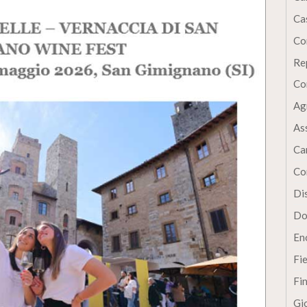
Cas
Co
Re
Co
Ag
As
Ca
Co
Dis
Do
En
Fi
Fi
Gi