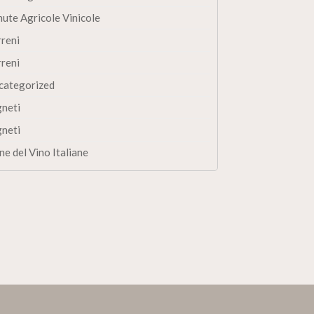
nute Agricole Vinicole
rreni
rreni
categorized
gneti
gneti
ne del Vino Italiane