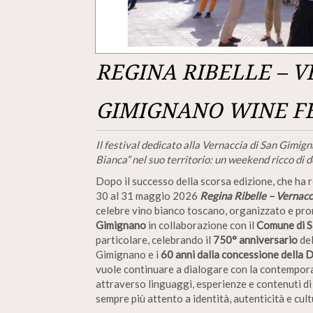
REGINA RIBELLE – V
GIMIGNANO WINE F
Il festival dedicato alla Vernaccia di San Gimig
Bianca” nel suo territorio: un weekend ricco di 
Dopo il successo della scorsa edizione, che ha 
30 al 31 maggio 2026
Regina Ribelle – Vernac
celebre vino bianco toscano, organizzato e pr
Gimignano
in collaborazione con il
Comune di 
particolare, celebrando il
750° anniversario
de
Gimignano e i
60 anni dalla concessione della
vuole continuare a dialogare con la contempor
attraverso linguaggi, esperienze e contenuti di
sempre più attento a identità, autenticità e cult