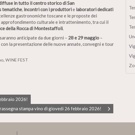
diffuse in tutto il centro storico di San
Te
s tematiche
,
incontri con i produttori
e
laboratori dedicati
eccellenze gastronomiche toscane e le proposte dei
Te
approfondimento culturale e intrattenimento, tra cui il
Te
ice della Rocca di Montestaffoli
.
Un
 saranno anticipate da due giorni –
28 e 29 maggio
–
, con la presentazione delle nuove annate, convegni e tour
Vi
Vi
no
,
WINE FEST
Zo
febbraio 2026!
rassegna stampa vino di giovedì 26 febbraio 2026!