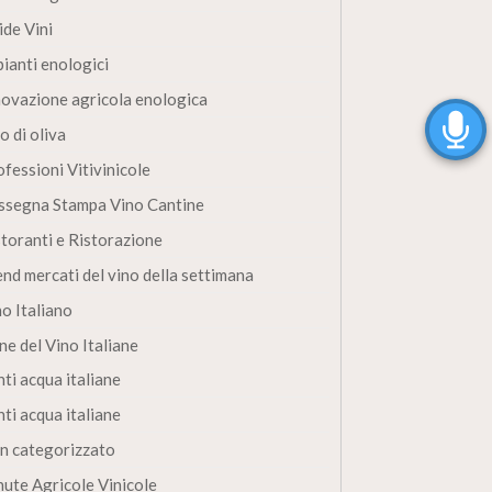
ide Vini
pianti enologici
novazione agricola enologica
o di oliva
fessioni Vitivinicole
ssegna Stampa Vino Cantine
storanti e Ristorazione
end mercati del vino della settimana
no Italiano
ne del Vino Italiane
ti acqua italiane
ti acqua italiane
n categorizzato
nute Agricole Vinicole