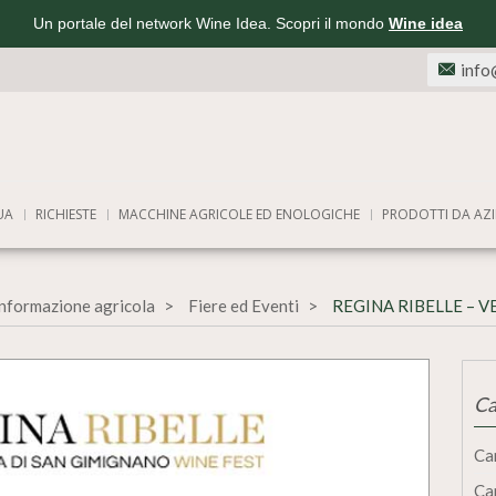
Un portale del network Wine Idea. Scopri il mondo
Wine idea
info
UA
RICHIESTE
MACCHINE AGRICOLE ED ENOLOGICHE
PRODOTTI DA AZI
informazione agricola
Fiere ed Eventi
REGINA RIBELLE – 
Ca
Ca
Ca