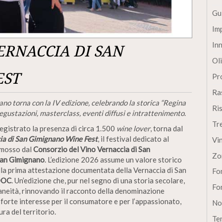
Gu
Im
In
ERNACCIA DI SAN
Oli
EST
Pro
Ra
nano torna con la IV edizione, celebrando la storica “Regina
Ri
degustazioni, masterclass, eventi diffusi e intrattenimento
.
Tr
registrato la presenza di circa 1.500
wine lover
, torna dal
cia di San Gimignano Wine Fest
, il festival dedicato al
Vi
omosso dal
Consorzio del Vino Vernaccia di San
Zo
San Gimignano
. L’edizione 2026 assume un valore storico
lla prima attestazione documentata della Vernaccia di San
Fon
 DOC
. Un’edizione che, pur nel segno di una storia secolare,
Fon
aneità, rinnovando il racconto della denominazione
 forte interesse per il consumatore e per l’appassionato,
No
ura del territorio.
Te