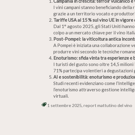
Campania in crescita: terroir vulcanico e 
I vini campani stanno beneficiando della r
grazie a un territorio vocato e produttori
Tariffe USA al 15 % sul vino UE in vigore
Dal 1° agosto 2025, gli Stati Uniti hanno 
colpo a un mercato chiave per il vino itali
Post-Pompei: la viticoltura antica incont
A Pompei è iniziata una collaborazione v
produrre vini secondo le tecniche roman
Enoturismo: sfida vinta tra esperienze e 
I turisti del gusto sono oltre 14,5 milioni i
71% partecipa volentieri a degustazioni 
AI e sostenibilità: enoturismo e produzion
Studi recenti evidenziano come l’Intellige
l’enoturismo attraverso gestione intellige
virtuali.
1 settembre 2025
,
report mattutino del vino