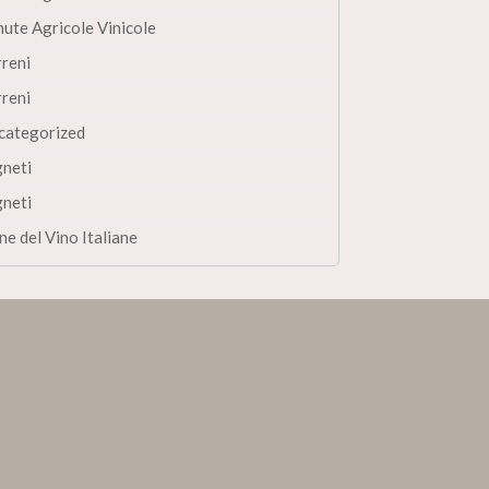
nute Agricole Vinicole
rreni
rreni
categorized
gneti
gneti
ne del Vino Italiane