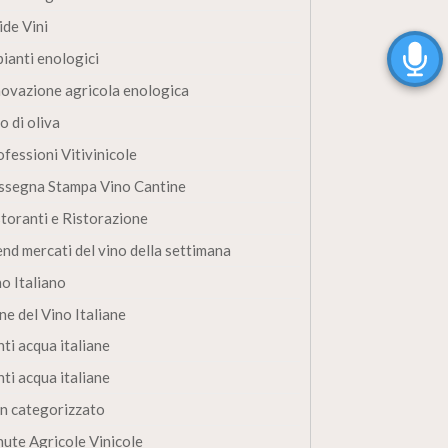
ide Vini
pianti enologici
novazione agricola enologica
o di oliva
fessioni Vitivinicole
ssegna Stampa Vino Cantine
storanti e Ristorazione
end mercati del vino della settimana
no Italiano
ne del Vino Italiane
ti acqua italiane
ti acqua italiane
n categorizzato
nute Agricole Vinicole