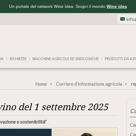
Un portale del network Wine Idea. Scopri il mondo
Wine idea
info
UA
RICHIESTE
MACCHINE AGRICOLE ED ENOLOGICHE
PRODOTTI DA AZI
Home
Corriere d’informazione agricola
re
vino del 1 settembre 2025
Ca
ovazione e sostenibilità”
Ca
Ca