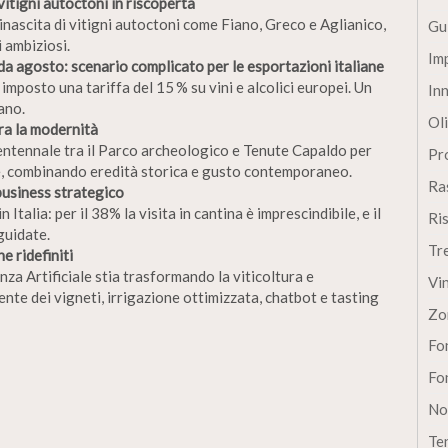
vitigni autoctoni in riscoperta
inascita di vitigni autoctoni come Fiano, Greco e Aglianico,
Gu
 ambiziosi.
Im
 da agosto: scenario complicato per le esportazioni italiane
imposto una tariffa del 15 % su vini e alcolici europei. Un
In
ano.
Oli
ra la modernità
entennale tra il Parco archeologico e Tenute Capaldo per
Pro
e, combinando eredità storica e gusto contemporaneo.
Ra
business strategico
n Italia: per il 38% la visita in cantina è imprescindibile, e il
Ri
guidate.
Tr
e ridefiniti
nza Artificiale stia trasformando la viticoltura e
Vi
nte dei vigneti, irrigazione ottimizzata, chatbot e tasting
Zo
Fon
Fon
No
Te