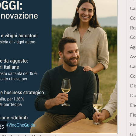
Cas
Co
Re
Co
Ag
As
Ca
Co
Dis
Do
En
Fi
Fi
25
Gi