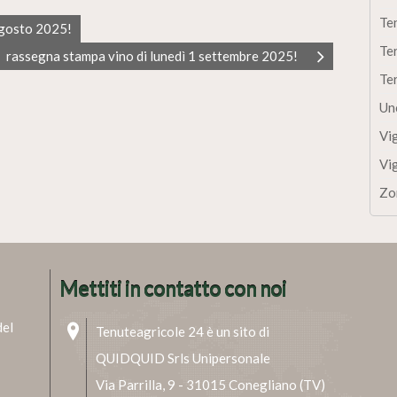
Te
agosto 2025!
Te
rassegna stampa vino di lunedì 1 settembre 2025!
Te
Un
Vi
Vi
Zo
Mettiti in contatto con noi
del
Tenuteagricole 24 è un sito di
QUIDQUID Srls Unipersonale
Via Parrilla, 9 - 31015 Conegliano (TV)