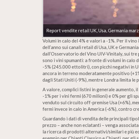
Report vendite retail UK, Usa, Germania mar
Volumi in calo del 4% e valori a -1%. Per il vino 
dell’anno sui canali retail di Usa, UK e Germania
dall’Osservatorio del Vino UIV-Vinitaly, sui tr
sono i vini spumanti: a fronte di volumi in calo d
-5% (245.000 ettolitri), con picchi negativi in 
ancora in terreno moderatamente positivo (+1%). 
dagli Stati Uniti (-9%), mentre Londra limita le 
A valore, complici listini in generale aumento, il
-1% per i vini fermi (670 milioni) e 0% per gli s
venduto sul circuito off-premise Usa (+6%), men
fermi invece in calo in America (-6%), contro cre
Guardando i dati di vendita delle principali tip
prezzo – anche non eclatanti – venga associata
la ricerca di prodotti alternativi/similari e pi
esempio per Chianti Classico e Chianti, per gli s