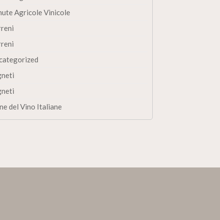
nute Agricole Vinicole
rreni
rreni
categorized
gneti
gneti
ne del Vino Italiane