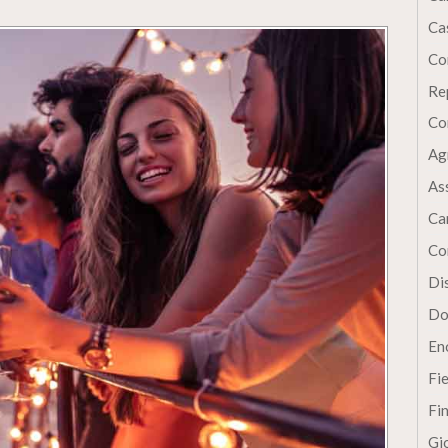
Cas
Co
Re
Co
Ag
As
Ca
Co
Dis
Do
En
Fi
Fi
Gi