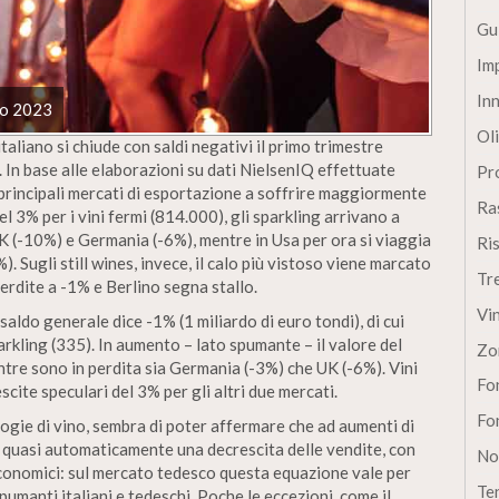
Gu
Im
In
zo 2023
Oli
italiano si chiude con saldi negativi il primo trimestre
. In base alle elaborazioni su dati NielsenIQ effettuate
Pro
e principali mercati di esportazione a soffrire maggiormente
Ra
el 3% per i vini fermi (814.000), gli sparkling arrivano a
UK (-10%) e Germania (-6%), mentre in Usa per ora si viaggia
Ri
Sugli still wines, invece, il calo più vistoso viene marcato
Tr
perdite a -1% e Berlino segna stallo.
Vi
 saldo generale dice -1% (1 miliardo di euro tondi), di cui
parkling (335). In aumento – lato spumante – il valore del
Zo
tre sono in perdita sia Germania (-3%) che UK (-6%). Vini
Fon
scite speculari del 3% per gli altri due mercati.
Fon
ologie di vino, sembra di poter affermare che ad aumenti di
 quasi automaticamente una decrescita delle vendite, con
No
ù economici: sul mercato tedesco questa equazione vale per
Te
pumanti italiani e tedeschi. Poche le eccezioni, come il