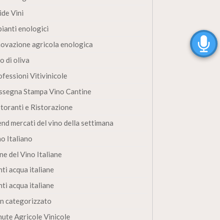
ide Vini
pianti enologici
novazione agricola enologica
o di oliva
fessioni Vitivinicole
ssegna Stampa Vino Cantine
storanti e Ristorazione
end mercati del vino della settimana
no Italiano
ne del Vino Italiane
ti acqua italiane
ti acqua italiane
n categorizzato
nute Agricole Vinicole