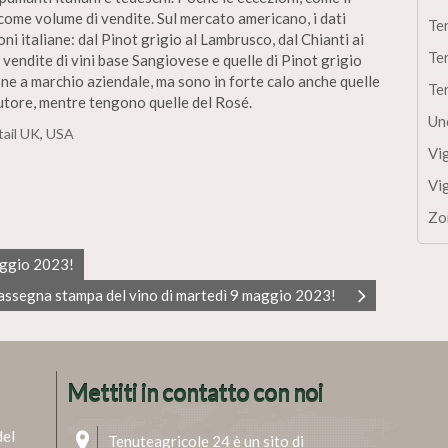
 come volume di vendite. Sul mercato americano, i dati
Te
ni italiane: dal Pinot grigio al Lambrusco, dal Chianti ai
Te
e vendite di vini base Sangiovese e quelle di Pinot grigio
ione a marchio aziendale, ma sono in forte calo anche quelle
Te
butore, mentre tengono quelle del Rosé.
Un
tail UK
,
USA
Vi
Vi
Zo
aggio 2023!
assegna stampa del vino di martedì 9 maggio 2023!
Mettiti in contatto con noi
del
Tenuteagricole 24 è un sito di