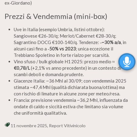
ex‑Giordano)
Prezzi & Vendemmia (mini‑box)
Uve in Italia (esempio Umbria, listini ottobre):
Sangiovese €26‑30/q; Merlot/Cabernet €28‑30/q;
Sagrantino DOCG €100‑140/q. Tendenze:
‑~30% a/a
, in
alcuni casi fino a
‑50% vs 2023
; unica eccezione il
Trebbiano Spoletino in forte rialzo per scarsità.
Vino sfuso / bulk globale H1 2025: prezzo medio ≈
€0,78/L
(+2,1% vs anno precedente) in un contesto di
scambi deboli e domanda prudente.
Giacenze Italia: ~36 Mhl al 30/09; con vendemmia 2025
stimata ~47,4 Mhl (qualità dichiarata buona/ottima) ma
con rischio di limature in alcune zone per meteo/resa.
Francia: previsione vendemmia ~36,2 Mhl, influenzata da
ondate di caldo e siccità estiva che limitano sia volume
che uniformità qualitativa.
11 novembre 2025
,
Report Vitivinicolo