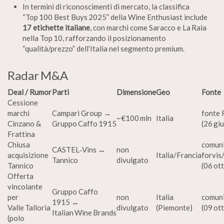
In termini di riconoscimenti di mercato, la classifica
“Top 100 Best Buys 2025” della Wine Enthusiast include
17 etichette italiane
, con marchi come Saracco e La Raia
nella Top 10, rafforzando il posizionamento
“qualità/prezzo” dell’Italia nel segmento premium.
Radar M&A
Deal / Rumor
Parti
Dimensione
Geo
Fonte
Cessione
marchi
Campari Group →
fonte 
~€100 mln
Italia
Cinzano &
Gruppo Caffo 1915
(26 gi
Frattina
Chiusa
comun
CASTEL‑Vins ↔︎
non
acquisizione
Italia/Francia
forvis
Tannico
divulgato
Tannico
(06 ot
Offerta
vincolante
Gruppo Caffo
per
non
Italia
comun
1915 ↔︎
Valle Talloria
divulgato
(Piemonte)
(09 ot
Italian Wine Brands
(polo