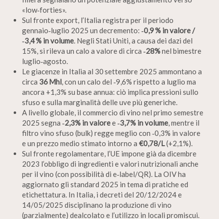
«low‑forties».
Sul fronte export, l’Italia registra per il periodo
gennaio‑luglio 2025 un decremento:
‑0,9 % in valore /
‑3,4 % in volume
. Negli Stati Uniti, a causa dei dazi del
15%, si rileva un calo a valore di circa
‑28%
nel bimestre
luglio‑agosto.
Le giacenze in Italia al 30 settembre 2025 ammontano a
circa
36 Mhl
, con un calo del ‑9,6% rispetto a luglio ma
ancora +1,3% su base annua: ciò implica pressioni sullo
sfuso e sulla marginalità delle uve più generiche.
A livello globale, il commercio di vino nel primo semestre
2025 segna
‑2,3% in valore
e
‑3,7% in volume
, mentre il
filtro vino sfuso (bulk) regge meglio con ‑0,3% in valore
e un prezzo medio stimato intorno a
€0,78/L
(+2,1%).
Sul fronte regolamentare, l’UE impone già da dicembre
2023 l’obbligo di ingredienti e valori nutrizionali anche
per il vino (con possibilità di e‐label/QR). La OIV ha
aggiornato gli standard 2025 in tema di pratiche ed
etichettatura. In Italia, i decreti del 20/12/2024 e
14/05/2025 disciplinano la produzione di vino
(parzialmente) dealcolato e l’utilizzo in locali promiscui.