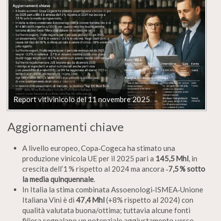
Report vitivinicolo del 11 novembre 2025
Aggiornamenti chiave
A livello europeo, Copa‑Cogeca ha stimato una
produzione vinicola UE per il 2025 pari a
145,5 Mhl
, in
crescita dell’1 % rispetto al 2024 ma ancora
‑7,5 % sotto
la media quinquennale
.
In Italia la stima combinata Assoenologi‑ISMEA‑Unione
Italiana Vini è di
47,4 Mhl
(+8% rispetto al 2024) con
qualità valutata buona/ottima; tuttavia alcune fonti
filiera segnalano un potenziale aggiustamento verso