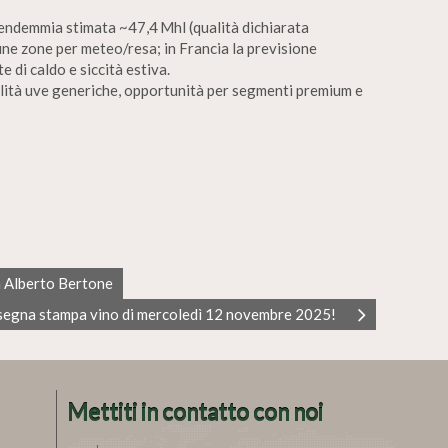
endemmia stimata ~47,4 Mhl (qualità dichiarata
une zone per meteo/resa; in Francia la previsione
 di caldo e siccità estiva.
alità uve generiche, opportunità per segmenti premium e
a Alberto Bertone
segna stampa vino di mercoledì 12 novembre 2025!
Mettiti in contatto con noi