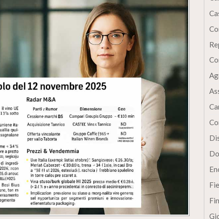
Cas
Co
Re
Co
Ag
As
Ca
Co
Dis
Do
En
Fi
Fi
Gi