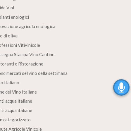
ide Vini
pianti enologici
novazione agricola enologica
o di oliva
fessioni Vitivinicole
ssegna Stampa Vino Cantine
storanti e Ristorazione
end mercati del vino della settimana
no Italiano
ne del Vino Italiane
ti acqua italiane
ti acqua italiane
n categorizzato
nute Agricole Vinicole