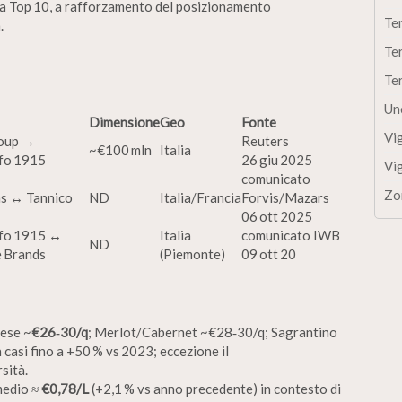
lla Top 10, a rafforzamento del posizionamento
Te
.
Te
Te
Un
Dimensione
Geo
Fonte
Vi
oup →
Reuters
~€100 mln
Italia
fo 1915
26 giu 2025
Vi
comunicato
Zo
s ↔︎ Tannico
ND
Italia/Francia
Forvis/Mazars
06 ott 2025
fo 1915 ↔︎
Italia
comunicato IWB
ND
e Brands
(Piemonte)
09 ott 20
vese ~
€26‑30/q
; Merlot/Cabernet ~€28‑30/q; Sagrantino
asi fino a +50 % vs 2023; eccezione il
sità.
medio ≈
€0,78/L
(+2,1 % vs anno precedente) in contesto di