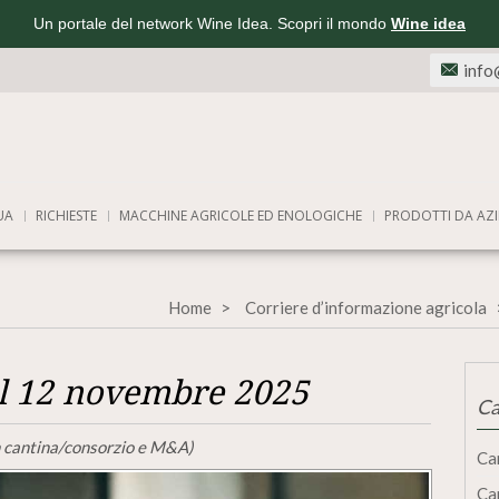
Un portale del network Wine Idea. Scopri il mondo
Wine idea
info
UA
RICHIESTE
MACCHINE AGRICOLE ED ENOLOGICHE
PRODOTTI DA AZI
Home
Corriere d’informazione agricola
el 12 novembre 2025
Ca
 in cantina/consorzio e M&A)
Ca
Ca