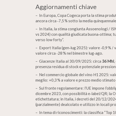
Aggiornamenti chiave
– In Europa, Copa Cogeca porta la stima produt
ancora circa ‑7,5 % sotto la media quinquennale
– In Italia, la stima congiunta Assoenologi / IS
vs 2024) con qualità giudicata buona‑ottima; t
verso low forty”.
– Export Italia (gen‑lug 2025): valore ‑0,9 % / 
valore circa ‑28 % nel bimestre lug‑ago.
– Giacenze Italia al 30/09/2025: circa
36 Mhl
,
presenza residua di stock e potenziale pression
– Nel commercio globale del vino H1 2025: valo
meglio: +0,3 % a valore e prezzo medio stimato
– Sul fronte regolamentare: l’UE impone l’obbligo
dicembre 2023, con possibilità e‑label/QR; la 
etichettatura; in Italia, i decreti del 20/12/2
(parzialmente) dealcolato e utilizzo in locali pr
– In tema di riconoscimenti: la classifica “Top