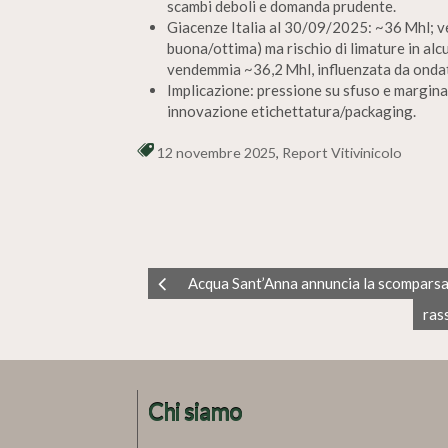
scambi deboli e domanda prudente.
Giacenze Italia al 30/09/2025: ~36 Mhl; v
buona/ottima) ma rischio di limature in alc
vendemmia ~36,2 Mhl, influenzata da ondate
Implicazione: pressione su sfuso e margin
innovazione etichettatura/packaging.
12 novembre 2025
,
Report Vitivinicolo
Acqua Sant’Anna annuncia la scompars
ras
Chi siamo