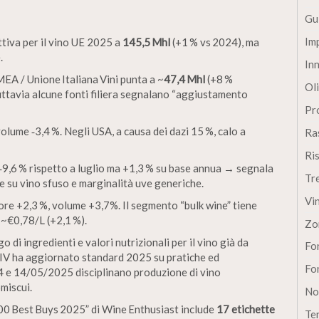
Gu
Im
tiva per il vino UE 2025 a
145,5 Mhl
(+1 % vs 2024), ma
.
In
MEA / Unione Italiana Vini punta a ~
47,4 Mhl
(+8 %
Oli
uttavia alcune fonti filiera segnalano “aggiustamento
Pro
volume ‑3,4 %. Negli USA, a causa dei dazi 15 %, calo a
Ra
Ri
 ‑9,6 % rispetto a luglio ma +1,3 % su base annua → segnala
Tr
e su vino sfuso e marginalità uve generiche.
Vi
re +2,3 %, volume +3,7%. Il segmento “bulk wine” tiene
 ~€0,78/L (+2,1 %).
Zo
 di ingredienti e valori nutrizionali per il vino già da
Fon
OIV ha aggiornato standard 2025 su pratiche ed
Fon
024 e 14/05/2025 disciplinano produzione di vino
omiscui.
No
 100 Best Buys 2025” di Wine Enthusiast include
17 etichette
Te