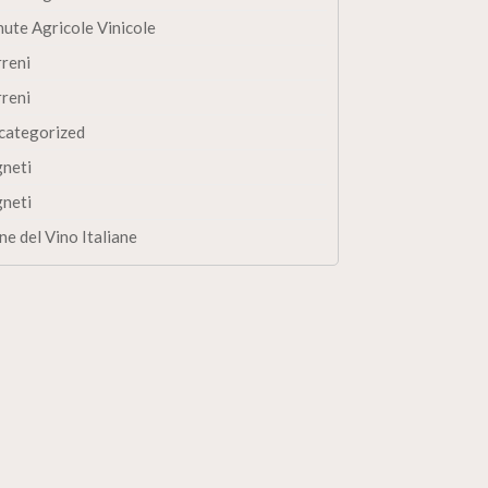
nute Agricole Vinicole
rreni
rreni
categorized
gneti
gneti
ne del Vino Italiane