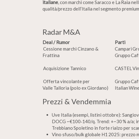
italiane
, con marchi come Saracco e La Raia ne
qualità/prezzo dell’Italia nel segmento premium
Radar M&A
Deal / Rumor
Parti
Cessione marchi Cinzano &
Campari Gr
Frattina
Gruppo Caf
Acquisizione Tannico
CASTEL Vin
Offerta vincolante per
Gruppo Caf
Valle Talloria (polo ex Giordano)
Italian Win
Prezzi & Vendemmia
Uve Italia (esempi, listini ottobre): Sangio
DOCG ~€100‑140/q. Trend: +~30 % a/a; in c
Trebbiano Spoletino in forte rialzo per scar
Vino sfuso/bulk globale H1 2025: prezzo 