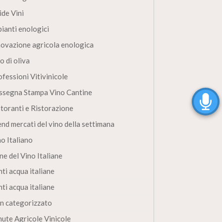
ide Vini
pianti enologici
novazione agricola enologica
o di oliva
fessioni Vitivinicole
ssegna Stampa Vino Cantine
storanti e Ristorazione
end mercati del vino della settimana
no Italiano
ne del Vino Italiane
ti acqua italiane
ti acqua italiane
n categorizzato
nute Agricole Vinicole