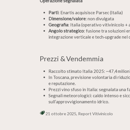
Operazione segnalata
Parti
: Enartis acquisisce Parsec (Italia)
Dimensione/valore
: non divulgata
Geografia
: Italia (operativo vitivinicolo
Angolo strategico
: fusione tra soluzioni 
integrazione verticale e tech‑upgrade nel
Prezzi & Vendemmia
Raccolto stimato Italia 2025: ~47,4 milion
In Toscana, previsione volontaria di riduzio
e reputazione.
Prezzi vino sfuso in Italia: segnalata una f
Segnali meteorologici: caldo intenso e sicc
sull’approvvigionamento idrico.
21 ottobre 2025
,
Report Vitivinicolo