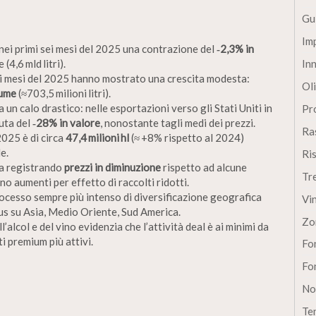
Gu
Im
nei primi sei mesi del 2025 una contrazione del
‑2,3% in
In
(4,6 mld litri).
 sei mesi del 2025 hanno mostrato una crescita modesta:
Oli
lume
(≈703,5 milioni litri).
a un calo drastico: nelle esportazioni verso gli Stati Uniti in
Pro
uta del
‑28% in valore
, nonostante tagli medi dei prezzi.
Ra
2025 è di circa
47,4 milioni hl
(≈ +8% rispetto al 2024)
e.
Ri
sta registrando
prezzi in diminuzione
rispetto ad alcune
Tr
o aumenti per effetto di raccolti ridotti.
rocesso sempre più intenso di diversificazione geografica
Vi
ocus su Asia, Medio Oriente, Sud America.
Zo
lcol e del vino evidenzia che l’attività deal è ai minimi da
i premium più attivi.
Fon
Fon
No
Te