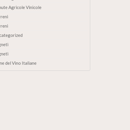
nute Agricole Vinicole
rreni
rreni
categorized
gneti
gneti
ne del Vino Italiane