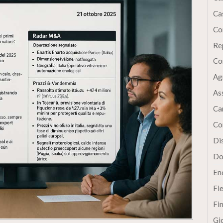
Cas
Co
Re
Co
Ag
As
Ca
Co
Dis
Do
En
Fi
Fi
Gi