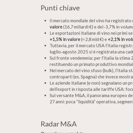
Punti chiave
Il mercato mondiale del vino ha registrato 
valore
(16,7 miliardi €) e del ‑3,7% in volume 
Le esportazioni italiane di vino nei primi
+1,5% in valore
(≈ 2,8 mld €) e
+2,1% in vo
Tuttavia, per il mercato USA l’Italia registr
luglio‑agosto 2025 si è registrata una cad
Sul fronte vendemmia: per l’Italia la stima 
restituendo un primato produttivo mondial
Nel mercato del vino sfuso (bulk), l’Italia 
controparti (es. Spagna) che invece mostran
Le aziende italiane (e non) segnalano un p
dell’export in risposta alle tariffe USA: f
Sul versante M&A, il panorama europeo dell’a
27 anni: poca “liquidità” operativa, segment
Radar M&A