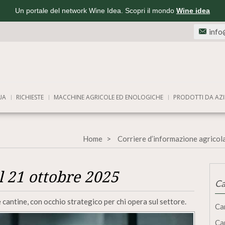
Un portale del network Wine Idea. Scopri il mondo
Wine idea
info
UA
RICHIESTE
MACCHINE AGRICOLE ED ENOLOGICHE
PRODOTTI DA AZI
Home
Corriere d’informazione agricol
l 21 ottobre 2025
Ca
e cantine, con occhio strategico per chi opera sul settore.
Ca
Ca