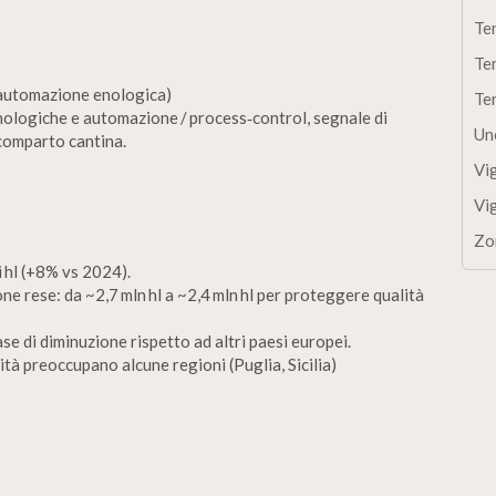
Te
Te
 + automazione enologica)
Te
enologiche e automazione / process‑control, segnale di
Un
 comparto cantina.
Vi
Vi
Zo
i hl (+8% vs 2024).
ne rese: da ~2,7 mln hl a ~2,4 mln hl per proteggere qualità
ase di diminuzione rispetto ad altri paesi europei.
ità preoccupano alcune regioni (Puglia, Sicilia)