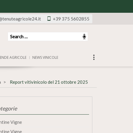
@tenuteagricole24.it
+39 375 5602855
ENDE AGRICOLE
NEWS VINICOLE
a
Report vitivinicolo del 21 ottobre 2025
tegorie
ntine Vigne
ntine Vigne