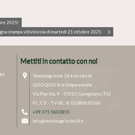
obre 2025!
gna stampa vitivinicola di martedì 21 ottobre 2025
Mettiti in contatto con noi
del
Tenuteagricole 24 è un sito di
QUIDQUID Srls Unipersonale
Via Parrilla, 9 - 31015 Conegliano (TV)
P.I., C.F. - TV-BL. N. 05380650266
+39 375 5602855
info@tenuteagricole24.it