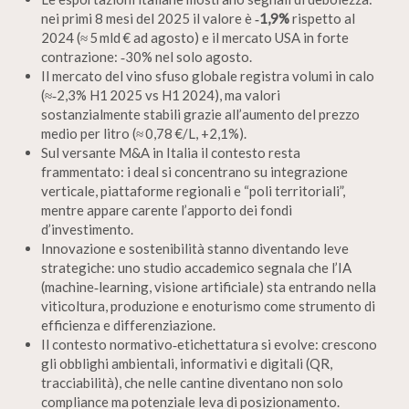
nei primi 8 mesi del 2025 il valore è
‑1,9%
rispetto al
2024 (≈ 5 mld € ad agosto) e il mercato USA in forte
contrazione: ‑30% nel solo agosto.
Il mercato del vino sfuso globale registra volumi in calo
(≈‑2,3% H1 2025 vs H1 2024), ma valori
sostanzialmente stabili grazie all’aumento del prezzo
medio per litro (≈ 0,78 €/L, +2,1%).
Sul versante M&A in Italia il contesto resta
frammentato: i deal si concentrano su integrazione
verticale, piattaforme regionali e “poli territoriali”,
mentre appare carente l’apporto dei fondi
d’investimento.
Innovazione e sostenibilità stanno diventando leve
strategiche: uno studio accademico segnala che l’IA
(machine‑learning, visione artificiale) sta entrando nella
viticoltura, produzione e enoturismo come strumento di
efficienza e differenziazione.
Il contesto normativo‑etichettatura si evolve: crescono
gli obblighi ambientali, informativi e digitali (QR,
tracciabilità), che nelle cantine diventano non solo
compliance ma potenziale leva di posizionamento.