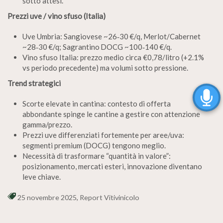
sotto attesi.
Prezzi uve / vino sfuso (Italia)
Uve Umbria: Sangiovese ~26‑30 €/q, Merlot/Cabernet
~28‑30 €/q; Sagrantino DOCG ~100‑140 €/q.
Vino sfuso Italia: prezzo medio circa €0,78/litro (+2.1%
vs periodo precedente) ma volumi sotto pressione.
Trend strategici
Scorte elevate in cantina: contesto di offerta
abbondante spinge le cantine a gestire con attenzione
gamma/prezzo.
Prezzi uve differenziati fortemente per aree/uva:
segmenti premium (DOCG) tengono meglio.
Necessità di trasformare “quantità in valore”:
posizionamento, mercati esteri, innovazione diventano
leve chiave.
25 novembre 2025
,
Report Vitivinicolo