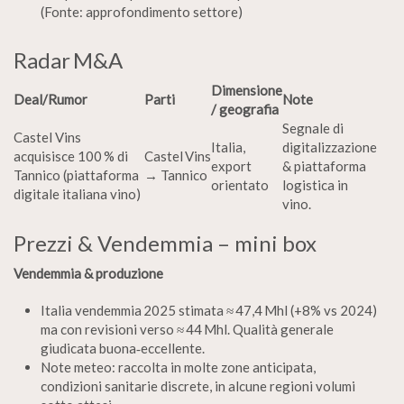
(Fonte: approfondimento settore)
Radar M&A
Dimensione
Deal/Rumor
Parti
Note
/ geografia
Segnale di
Castel Vins
Italia,
digitalizzazione
acquisisce 100 % di
Castel Vins
export
& piattaforma
Tannico (piattaforma
→ Tannico
orientato
logistica in
digitale italiana vino)
vino.
Prezzi & Vendemmia – mini box
Vendemmia & produzione
Italia vendemmia 2025 stimata ≈ 47,4 Mhl (+8% vs 2024)
ma con revisioni verso ≈ 44 Mhl. Qualità generale
giudicata buona‑eccellente.
Note meteo: raccolta in molte zone anticipata,
condizioni sanitarie discrete, in alcune regioni volumi