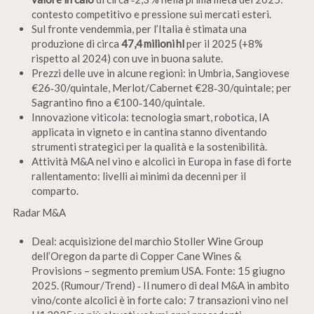
contesto competitivo e pressione sui mercati esteri.
Sul fronte vendemmia, per l’Italia è stimata una
produzione di circa
47,4 milioni hl
per il 2025 (+8%
rispetto al 2024) con uve in buona salute.
Prezzi delle uve in alcune regioni: in Umbria, Sangiovese
€26‑30/quintale, Merlot/Cabernet €28‑30/quintale; per
Sagrantino fino a €100‑140/quintale.
Innovazione viticola: tecnologia smart, robotica, IA
applicata in vigneto e in cantina stanno diventando
strumenti strategici per la qualità e la sostenibilità.
Attività M&A nel vino e alcolici in Europa in fase di forte
rallentamento: livelli ai minimi da decenni per il
comparto.
Radar M&A
Deal: acquisizione del marchio Stoller Wine Group
dell’Oregon da parte di Copper Cane Wines &
Provisions – segmento premium USA. Fonte: 15 giugno
2025.
(Rumour/Trend) ‑ Il numero di deal M&A in ambito
vino/conte alcolici è in forte calo: 7 transazioni vino nel