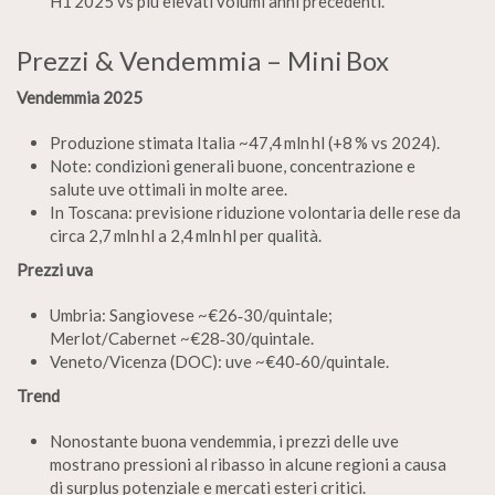
H1 2025 vs più elevati volumi anni precedenti.
Prezzi & Vendemmia – Mini Box
Vendemmia 2025
Produzione stimata Italia ~47,4 mln hl (+8 % vs 2024).
Note: condizioni generali buone, concentrazione e
salute uve ottimali in molte aree.
In Toscana: previsione riduzione volontaria delle rese da
circa 2,7 mln hl a 2,4 mln hl per qualità.
Prezzi uva
Umbria: Sangiovese ~€26‑30/quintale;
Merlot/Cabernet ~€28‑30/quintale.
Veneto/Vicenza (DOC): uve ~€40‑60/quintale.
Trend
Nonostante buona vendemmia, i prezzi delle uve
mostrano pressioni al ribasso in alcune regioni a causa
di surplus potenziale e mercati esteri critici.