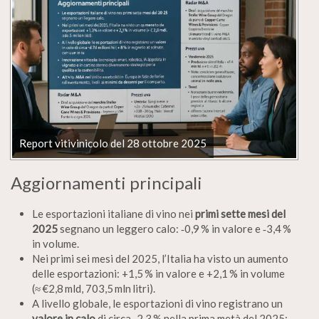
Report vitivinicolo del 28 ottobre 2025
Aggiornamenti principali
Le esportazioni italiane di vino nei
primi sette mesi del
2025
segnano un leggero calo: ‑0,9 % in valore e ‑3,4 %
in volume.
Nei primi sei mesi del 2025, l’Italia ha visto un aumento
delle esportazioni: +1,5 % in valore e +2,1 % in volume
(≈ €2,8 mld, 703,5 mln litri).
A livello globale, le esportazioni di vino registrano un
valore in calo
di circa ‑2,3 % nella prima metà del 2025: