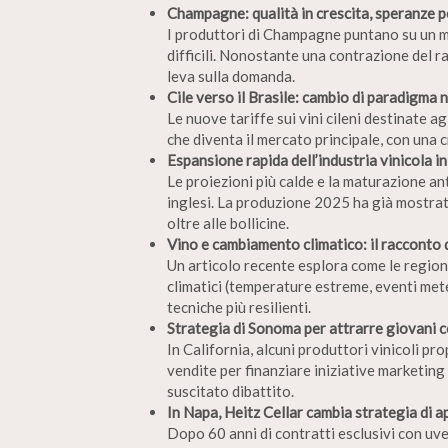
Champagne: qualità in crescita, speranze 
I produttori di Champagne puntano su un m
difficili. Nonostante una contrazione del ra
leva sulla domanda.
Cile verso il Brasile: cambio di paradigma n
Le nuove tariffe sui vini cileni destinate ag
che diventa il mercato principale, con una c
Espansione rapida dell’industria vinicola in
Le proiezioni più calde e la maturazione an
inglesi. La produzione 2025 ha già mostrato
oltre alle bollicine.
Vino e cambiamento climatico: il racconto
Un articolo recente esplora come le regioni
climatici (temperature estreme, eventi met
tecniche più resilienti.
Strategia di Sonoma per attrarre giovani 
In California, alcuni produttori vinicoli p
vendite per finanziare iniziative marketing
suscitato dibattito.
In Napa, Heitz Cellar cambia strategia di
Dopo 60 anni di contratti esclusivi con uve