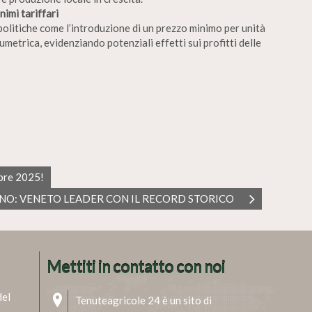
imi tariffari
politiche come l’introduzione di un prezzo minimo per unità
metrica, evidenziando potenziali effetti sui profitti delle
obre 2025!
ANO: VENETO LEADER CON IL RECORD STORICO
Mettiti in contatto con noi
del
Tenuteagricole 24 è un sito di