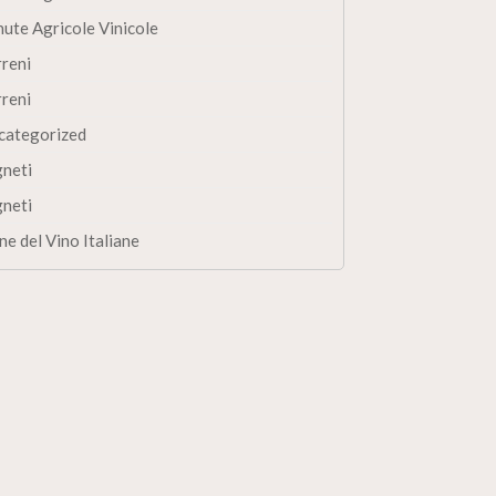
nute Agricole Vinicole
rreni
rreni
categorized
gneti
gneti
ne del Vino Italiane