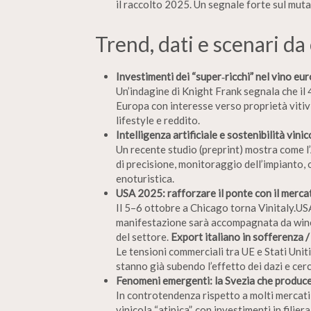
il raccolto 2025. Un segnale forte sul mutare
Trend, dati e scenari da
Investimenti dei “super‑ricchi” nel vino eu
Un’indagine di Knight Frank segnala che il 4
Europa con interesse verso proprietà vitivi
lifestyle e reddito.
Intelligenza artificiale e sostenibilità vinic
Un recente studio (preprint) mostra come l’A
di precisione, monitoraggio dell’impianto,
enoturistica.
USA 2025: rafforzare il ponte con il merc
Il 5–6 ottobre a Chicago torna Vinitaly.USA
manifestazione sarà accompagnata da wine
del settore.
Export italiano in sofferenza /
Le tensioni commerciali tra UE e Stati Uniti
stanno già subendo l’effetto dei dazi e ce
Fenomeni emergenti: la Svezia che produce
In controtendenza rispetto a molti mercati
vinicola “atipica”, con investimenti in filier