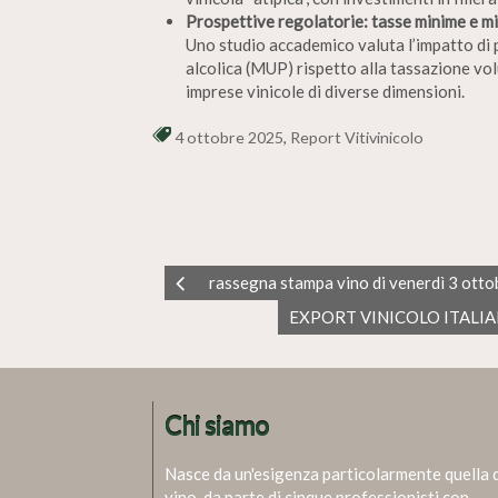
Prospettive regolatorie: tasse minime e min
Uno studio accademico valuta l’impatto di 
alcolica (MUP) rispetto alla tassazione volu
imprese vinicole di diverse dimensioni.
4 ottobre 2025
,
Report Vitivinicolo
rassegna stampa vino di venerdì 3 ott
EXPORT VINICOLO ITALI
Chi siamo
Nasce da un'esigenza particolarmente quella 
vino, da parte di cinque professionisti con