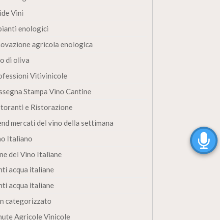
ide Vini
pianti enologici
novazione agricola enologica
o di oliva
fessioni Vitivinicole
ssegna Stampa Vino Cantine
storanti e Ristorazione
end mercati del vino della settimana
no Italiano
ne del Vino Italiane
ti acqua italiane
ti acqua italiane
n categorizzato
nute Agricole Vinicole