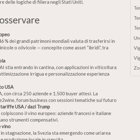
 delle logiche di filiera negli Stati Uniti.
Te
 osservare
Te
Te
ropeo
Un
6 % dei grandi patrimoni mondiali valuta di trasferirsi in
nicole o olivicole — concepite come asset “ibridi”, tra
Vi
Vi
ola
I stia entrando in cantina, con applicazioni in viticoltura
Zo
 ottimizzazione irrigua e personalizzazione esperienza
ato USA
, con circa 250 aziende e 1.500 buyer attesi. La
2wine, forum business con sessioni tematiche sul futuro
 tariffe USA / dazi Trump
 colpiscono il vino europeo: aziende francesi e italiane
rcano strumenti compensativi.
 vino
 in stagnazione, la Svezia sta emergendo come un’area
a e produzione locale in crescita.