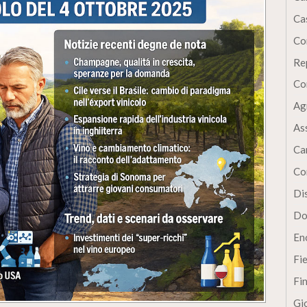
Cas
Co
Re
Co
Ag
As
Ca
Co
Dis
Do
En
Fi
Fi
Gi