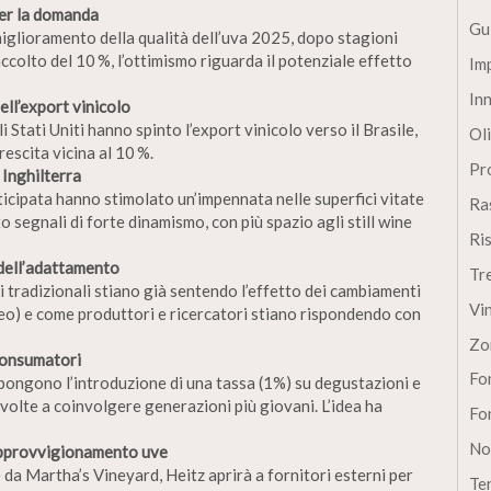
per la domanda
Gu
iglioramento della qualità dell’uva 2025, dopo stagioni
ccolto del 10 %, l’ottimismo riguarda il potenziale effetto
Im
In
ell’export vinicolo
li Stati Uniti hanno spinto l’export vinicolo verso il Brasile,
Oli
rescita vicina al 10 %.
Pro
 Inghilterra
ticipata hanno stimolato un’impennata nelle superfici vitate
Ra
 segnali di forte dinamismo, con più spazio agli still wine
Ri
 dell’adattamento
Tr
 tradizionali stiano già sentendo l’effetto dei cambiamenti
Vi
eo) e come produttori e ricercatori stiano rispondendo con
Zo
consumatori
Fon
ropongono l’introduzione di una tassa (1%) su degustazioni e
 volte a coinvolgere generazioni più giovani. L’idea ha
Fon
No
 approvvigionamento uve
 da Martha’s Vineyard, Heitz aprirà a fornitori esterni per
Te