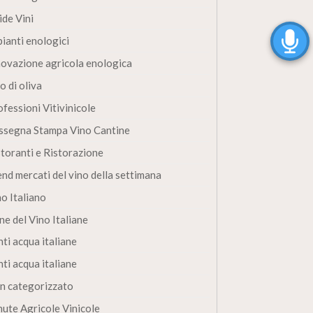
ide Vini
pianti enologici
novazione agricola enologica
o di oliva
fessioni Vitivinicole
ssegna Stampa Vino Cantine
storanti e Ristorazione
end mercati del vino della settimana
no Italiano
ne del Vino Italiane
ti acqua italiane
ti acqua italiane
n categorizzato
nute Agricole Vinicole