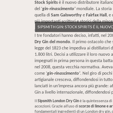
Stock Spirits
è il nuovo distributore italian
del ‘
gin-rinascimento’
mondiale. La storia
quella di
Sam Galsworthy
e
Fairfax Hall
, e
più importanti scrittori e storici della misc
SIPSMITH GIN: STOCK SPIRITS É IL NUO
I tre fondatori hanno deciso, infatti, nel 2
Dry Gin del mondo
. Il primo ostacolo che
legge del 1823 che impediva ai distillatori 
1.800 litri. Decisi a utilizzare il loro nuovo 
impegnati in prima persona in questa battag
nel 2008, questa vecchia normativa. Aveva c
come ‘
gin-rinascimento’
. Nel giro di pochi
artigianale cresceva, diffondendosi in tutt
lanciati in un’impresa ancora più grande: a
Gin a livello internazionale, diffondendosi 
Il
Sipsmith London Dry Gin
è la quintessenza di 
accezioni. Grazie all’uso di
scorze di limone e a
fondamentali ingredienti di un London dry gin, qu