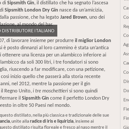
o di
Sipsmith Gin
, il distillato che ha segnato l’ascesa
Cas
 di
Sipsmith London Dry Gin
nasce da un’amicizia,
Co
 dalla passione, che ha legato
Jared Brown
, uno dei
elazione, al mondo del bar.
Re
VO DISTRIBUTORE ITALIANO
Co
007, di lavorare insieme per produrre
il miglior London
Ag
 si è posto dinnanzi al loro cammino è stata un’antica
As
di ottenere una licenza per un alambicco inferiore ai
alambicco da soli 300 litri, i tre fondatori si sono
Ca
lia, riuscendo a far modificare, con una petizione,
Co
osì inizio quello che passerà alla storia recente
Dis
 anni, nel 2012, mentre la passione per il gin
Do
o il Regno Unito,
i tre moschettieri
si sono quindi
ffermare il
Sipsmith Gin
come il perfetto London Dry
En
presto in oltre 50 Paesi nel mondo.
Fi
questo distillato, nella più classica e tradizionale delle sue
Fi
rancia
, unite alla
radice di iris e liquirizia
, insieme ai
esto distillato risulta floreale e fresco al naso mentre il
Gi