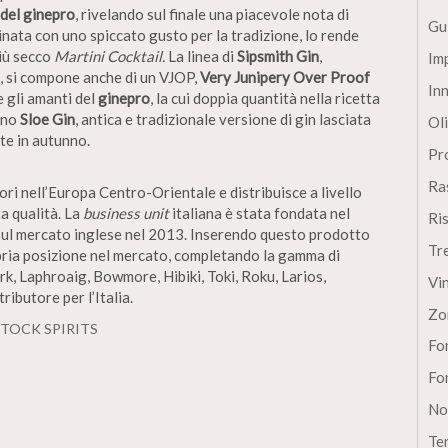
 del ginepro
, rivelando sul finale una piacevole nota di
Gu
inata con uno spiccato gusto per la tradizione, lo rende
iù secco
Martini Cocktail.
La linea di
Sipsmith Gin
,
Im
, si compone anche di un VJOP,
Very Junipery Over Proof
In
e gli amanti del
ginepro
, la cui doppia quantità nella ricetta
 uno
Sloe Gin
, antica e tradizionale versione di gin lasciata
Oli
lte in autunno.
Pro
Ra
uori nell’Europa Centro-Orientale e distribuisce a livello
a qualità. La
business unit
italiana è stata fondata nel
Ri
sul mercato inglese nel 2013. Inserendo questo prodotto
Tr
pria posizione nel mercato, completando la gamma di
k, Laphroaig, Bowmore, Hibiki, Toki, Roku, Larios,
Vi
ributore per l’Italia.
Zo
STOCK SPIRITS
Fon
Fon
No
Te