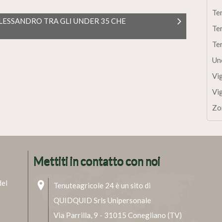
Te
LESSANDRO TRA GLI UNDER 35 CHE
Te
Te
Un
Vi
Vi
Zo
Mettiti in contatto con noi
del
Tenuteagricole 24 è un sito di
QUIDQUID Srls Unipersonale
Via Parrilla, 9 - 31015 Conegliano (TV)