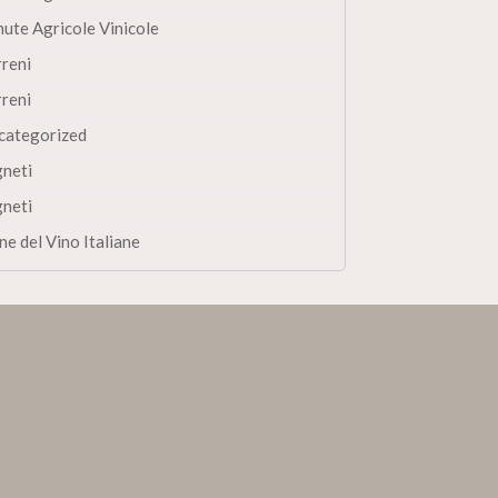
nute Agricole Vinicole
rreni
rreni
categorized
gneti
gneti
ne del Vino Italiane