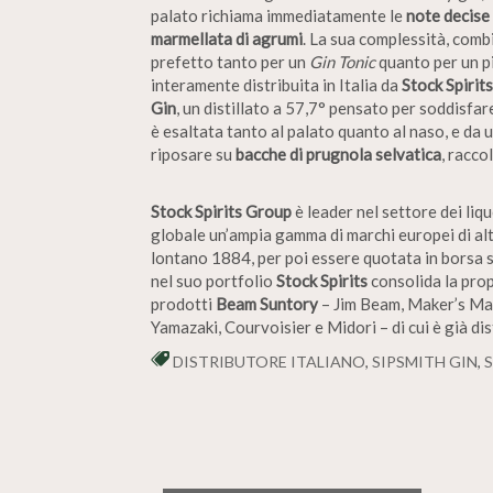
palato richiama immediatamente le
note decise
marmellata di agrumi
. La sua complessità, comb
prefetto tanto per un
Gin Tonic
quanto per un p
interamente distribuita in Italia da
Stock Spirits
Gin
, un distillato a 57,7° pensato per soddisfar
è esaltata tanto al palato quanto al naso, e da
riposare su
bacche di prugnola selvatica
, racco
Stock Spirits Group
è leader nel settore dei liq
globale un’ampia gamma di marchi europei di alt
lontano 1884, per poi essere quotata in borsa 
nel suo portfolio
Stock Spirits
consolida la pro
prodotti
Beam Suntory
– Jim Beam, Maker’s Mar
Yamazaki, Courvoisier e Midori – di cui è già dist
DISTRIBUTORE ITALIANO
,
SIPSMITH GIN
,