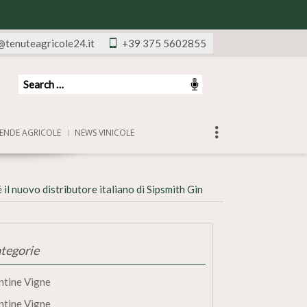
@tenuteagricole24.it
+39 375 5602855
ENDE AGRICOLE
NEWS VINICOLE
é il nuovo distributore italiano di Sipsmith Gin
tegorie
ntine Vigne
ntine Vigne