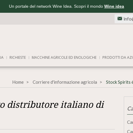
Un portale del network Wine Idea. Scopri il mondo
Wine idea
info
UA
RICHIESTE
MACCHINE AGRICOLE ED ENOLOGICHE
PRODOTTI DA AZI
Home
Corriere d'informazione agricola
Stock Spirits 
o distributore italiano di
Ca
Ca
Ca